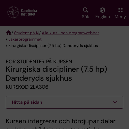
Skip
to
main
Sök
English
Meny
content
/
Student på KI
/
Alla kurs- och programwebbar
/
Läkarprogrammet
Breadcrumb
/ Kirurgiska discipliner (7.5 hp) Danderyds sjukhus
FÖR STUDENTER PÅ KURSEN
Kirurgiska discipliner (7.5 hp)
Danderyds sjukhus
KURSKOD 2LA306
Hitta på sidan
Kursen integrerar och fördjupar delar