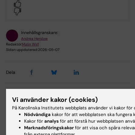
Yes
No
Innehållsgranskare:
Andrea Herslow
Redaktör:
Malin Wirf
Sidan uppdaterad:
2026-05-07
Dela
Vi använder kakor (cookies)
Relaterat
På Karolinska Institutets webbplats använder vi kakor för o
Nödvändiga
kakor för att webbplatsen ska fungera k
Praktisk information för dig som är student på
Kakor för
analys
för att förstå hur webbplatsen anv
Danderyds sjukhus
Marknadsföringskakor
för att visa och spåra relev
Grundutbildning på KI DS
från externa plattformar.