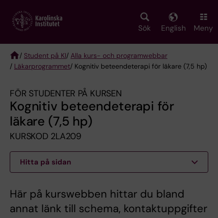
Skip
to
main
Sök
English
Meny
content
/
Student på KI
/
Alla kurs- och programwebbar
/
Läkarprogrammet
/ Kognitiv beteendeterapi för läkare (7,5 hp)
Breadcrumb
FÖR STUDENTER PÅ KURSEN
Kognitiv beteendeterapi för
läkare (7,5 hp)
KURSKOD 2LA209
Hitta på sidan
Här på kurswebben hittar du bland
annat länk till schema, kontaktuppgifter