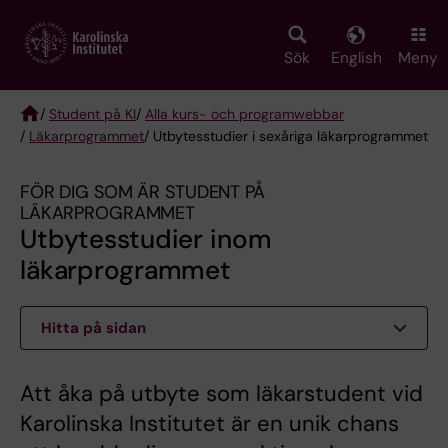
Skip
to
main
Sök
English
Meny
content
/
Student på KI
/
Alla kurs- och programwebbar
/
Läkarprogrammet
/ Utbytesstudier i sexåriga läkarprogrammet
Breadcrumb
FÖR DIG SOM ÄR STUDENT PÅ
LÄKARPROGRAMMET
Utbytesstudier inom
läkarprogrammet
Hitta på sidan
Att åka på utbyte som läkarstudent vid
Karolinska Institutet är en unik chans