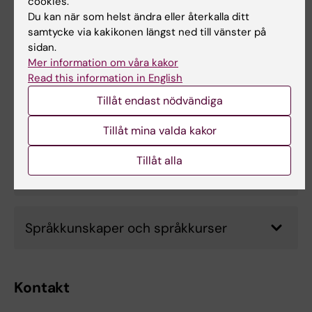
cookies.
Du kan när som helst ändra eller återkalla ditt
samtycke via kakikonen längst ned till vänster på
Hur ser läkarutbildningen ut i andra
sidan.
länder?
Mer information om våra kakor
Read this information in English
Tillåt endast nödvändiga
Klinisk erfarenhet för studier utanför
Europa
Tillåt mina valda kakor
Tillåt alla
Vad läser jag som utbytesstudent?
Språkkunskaper och språkkurser
Kontakt