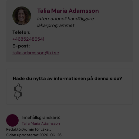
Talia Maria Adamsson
Internationell handläggare
läkarprogrammet
Telefon:
+46852486541
E-post:
talia.adamsson@ki.se
Hade du nytta av informationen på denna sida?
Yes
No
Innehållsgranskare:
Talia Maria Adamsson
Redaktör:
Admin för Läka…
Sidan uppdaterad:
2026-06-26