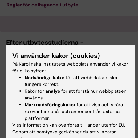
Regler för deltagande i utbyte
Efter utbytesstudierna -
tillgodoräknande
Vi använder kakor (cookies)
När du kommit tillbaka från utbytet finns det
På Karolinska Institutets webbplats använder vi kakor
saker som du måste ordna med, exempelvis
för olika syften:
Nödvändiga
kakor för att webbplatsen ska
utbytesrapport, enkät om utbytet, och
fungera korrekt.
tillgodoräknande av dina utbytesstudier.
Kakor för
analys
för att förstå hur webbplatsen
används.
Läs mer på
efter utbytesstudierna -
Marknadsföringskakor
för att visa och spåra
tillgodoräknande
.
relevant innehåll och annonser från externa
plattformar.
Viss information kan överföras till länder utanför EU.
Genom att samtycka godkänner du att vi sparar
Vanliga frågor och svar