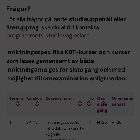
Frågor?
För alla frågor gällande
studieuppehåll eller
återupptag
, ska du alltid kontakta
programmets studievägledare
.
Inriktningsspecifika KBT-kurser och kurser
som läses gemensamt av båda
inriktningarna ges för sista gång och med
möjlighet till omexamination enligt nedan:
Termin
Kurskod
Kursens namn
Hp
Ges
Omexaminati
sista
senast
gång
T1
2PT117
Inriktningsspecifik
4
HT25
HT26
introduktionskurs 1 -
kognitiv