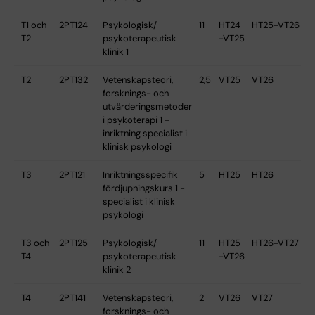
T1 och
2PT124
Psykologisk/
11
HT24
HT25-VT26
T2
psykoterapeutisk
-VT25
klinik 1
T2
2PT132
Vetenskapsteori,
2,5
VT25
VT26
forsknings- och
utvärderingsmetoder
i psykoterapi 1 -
inriktning specialist i
klinisk psykologi
T3
2PT121
Inriktningsspecifik
5
HT25
HT26
fördjupningskurs 1 -
specialist i klinisk
psykologi
T3 och
2PT125
Psykologisk/
11
HT25
HT26-VT27
T4
psykoterapeutisk
-VT26
klinik 2
T4
2PT141
Vetenskapsteori,
2
VT26
VT27
forsknings- och