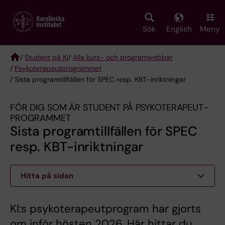
Skip
to
main
Sök
English
Meny
content
/
Student på KI
/
Alla kurs- och programwebbar
/
Psykoterapeut­programmet
Breadcrumb
/ Sista programtillfällen för SPEC resp. KBT-inriktningar
FÖR DIG SOM ÄR STUDENT PÅ PSYKOTERAPEUT­
PROGRAMMET
Sista programtillfällen för SPEC
resp. KBT-inriktningar
Hitta på sidan
KI:s psykoterapeutprogram har gjorts
om inför hösten 2026. Här hittar du