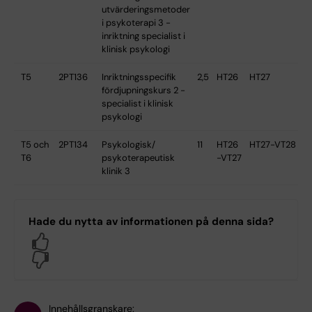
utvärderingsmetoder
i psykoterapi 3 -
inriktning specialist i
klinisk psykologi
T5
2PT136
Inriktningsspecifik
2,5
HT26
HT27
fördjupningskurs 2 -
specialist i klinisk
psykologi
T5 och
2PT134
Psykologisk/
11
HT26
HT27-VT28
T6
psykoterapeutisk
-VT27
klinik 3
Hade du nytta av informationen på denna sida?
Yes
No
Innehållsgranskare: