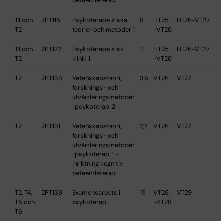
beteendeterapi
T1 och
2PT115
Psykoterapeutiska
8
HT25
HT26-VT27
T2
teorier och metoder 1
-VT26
T1 och
2PT122
Psykoterapeutisk
11
HT25
HT26-VT27
T2
klinik 1
-VT26
T2
2PT133
Vetenskapsteori,
3,5
VT26
VT27
forsknings- och
utvärderingsmetoder
i psykoterapi 2
T2
2PT131
Vetenskapsteori,
2,5
VT26
VT27
forsknings- och
utvärderingsmetoder
i psykoterapi 1 -
inriktning kognitiv
beteendeterapi
T2, T4,
2PT139
Examensarbete i
15
VT26
VT29
T5 och
psykoterapi
-VT28
T6