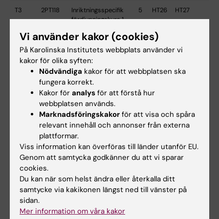
T3
2PT118
Inriktningsspecifik
5
HT26
HT27
fördjupningskurs 1 -
kognitiv
Vi använder kakor (cookies)
beteendeterapi
På Karolinska Institutets webbplats använder vi
T3 och
2PT119
Psykoterapeutiska
10
HT26
HT27-VT28
kakor för olika syften:
T4
teorier och metoder
-VT27
Nödvändiga
kakor för att webbplatsen ska
2
fungera korrekt.
Kakor för
analys
för att förstå hur
T3 och
2PT123
Psykoterapeutisk
11
HT26
HT27-VT28
webbplatsen används.
T4
klinik 2
-VT27
Marknadsföringskakor
för att visa och spåra
relevant innehåll och annonser från externa
T4
2PT140
Vetenskapsteori,
2
VT27
VT28
forsknings- och
plattformar.
utvärderingsmetoder
Viss information kan överföras till länder utanför EU.
i psykoterapi 3 -
Genom att samtycka godkänner du att vi sparar
inriktning kognitiv
cookies.
beteendeterapi
Du kan när som helst ändra eller återkalla ditt
samtycke via kakikonen längst ned till vänster på
T5
2PT137
Inriktningsspecifik
2,5
HT27
HT28
sidan.
fördjupningskurs 2 -
kognitiv
Mer information om våra kakor
beteendeterapi