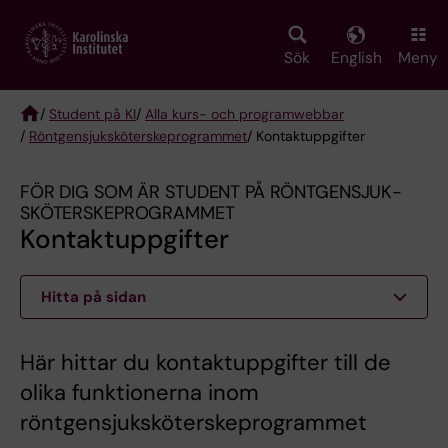
Skip
to
main
Sök
English
Meny
content
/
Student på KI
/
Alla kurs- och programwebbar
/
Röntgen­sjuk­sköterske­programmet
/ Kontaktuppgifter
Breadcrumb
FÖR DIG SOM ÄR STUDENT PÅ RÖNTGEN­SJUK­
SKÖTERSKE­PROGRAMMET
Kontaktuppgifter
Hitta på sidan
Här hittar du kontaktuppgifter till de
olika funktionerna inom
röntgensjuksköterskeprogrammet