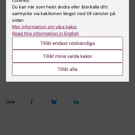
cookies.
Du kan när som helst ändra eller återkalla ditt
samtycke via kakikonen längst ned till vänster på
sidan.
Hade du nytta av informationen på denna sida?
Mer information om våra kakor
Yes
Read this information in English
No
Tillåt endast nödvändiga
Tillåt mina valda kakor
Innehållsgranskare:
Parvin Olofsson
Tillåt alla
Redaktör:
Anna Hellström
Sidan uppdaterad:
2026-06-30
Dela