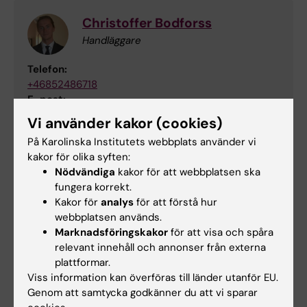
Christoffer Bodforss
Handläggare
Telefon:
+46852486718
E-post:
christoffer.bodforss@ki.se
Vi använder kakor (cookies)
På Karolinska Institutets webbplats använder vi
kakor för olika syften:
Krishanteringsansvarig
Nödvändiga
kakor för att webbplatsen ska
fungera korrekt.
Kakor för
analys
för att förstå hur
Parvin Olofsson
webbplatsen används.
Adjunkt
Marknadsföringskakor
för att visa och spåra
relevant innehåll och annonser från externa
Telefon:
plattformar.
+46852483501
Viss information kan överföras till länder utanför EU.
E-post:
Genom att samtycka godkänner du att vi sparar
parvin.tavakol.olofsson@ki.se