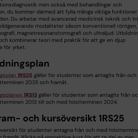
tionsdiagnostik men också med behandlingar och
on, du kommer därmed att fylla många viktiga funktioner
den. Du arbetar med avancerad medicinsk teknik och tr
 bildgenerande modaliteter såsom konventionell röntgen,
ografi, magnetresonanstomografi och ultraljud. Utbildni
 och kombinerar teori med praktik för att ge en djup
e för yrket.
ldningsplan
ngsplan
1RS25
gäller för studenter som antagits från och
terminen 2025 och framåt.
ngsplanen
1RS13
gäller för studenter som antagits från o
terminen 2013 till och med höstterminen 2024.
ram- och kursöversikt 1RS25
versikt för studenter antagna från och med hösttermin
framåt. Klicka på respektive kurs för att ta del av mer