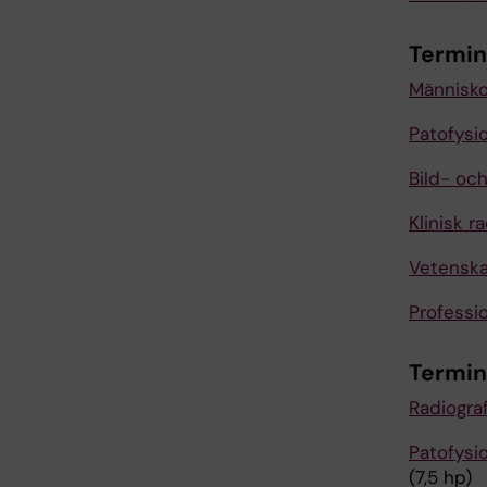
Termin
Människo
Patofysio
Bild- och
Klinisk ra
Vetenska
Professio
Termin
Radiogra
Patofysi
(7,5 hp)