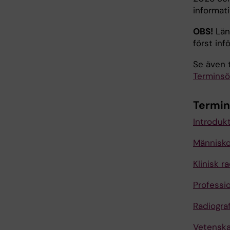
informat
OBS!
Länk
först in
Se även t
Terminsö
Termin
Introdukti
Människo
Klinisk ra
Professio
Radiogra
Vetenskap