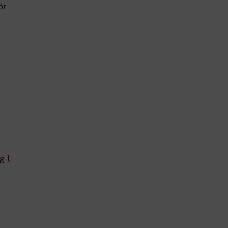
ör
g 1
,