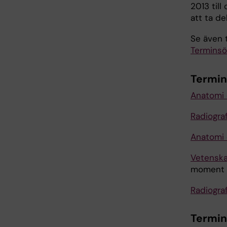
2013 til
att ta d
Se även t
Terminsö
Termin
Anatomi 
Radiograf
Anatomi 
Vetenskap
moment 1
Radiogra
Termin