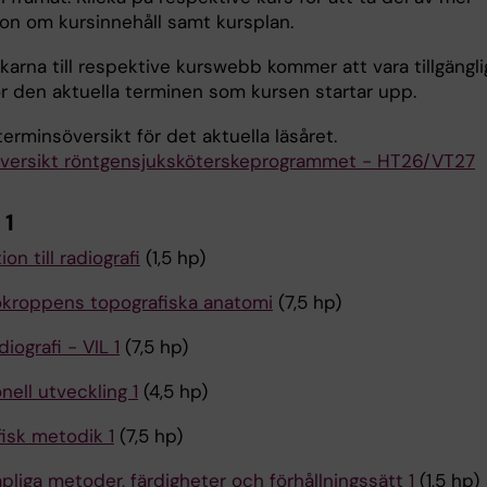
ion om kursinnehåll samt kursplan.
arna till respektive kurswebb kommer att vara tillgängli
för den aktuella terminen som kursen startar upp.
erminsöversikt för det aktuella läsåret.
versikt röntgensjuksköterskeprogrammet - HT26/VT27
 1
on till radiografi
(1,5 hp)
kroppens topografiska anatomi
(7,5 hp)
diografi - VIL 1
(7,5 hp)
nell utveckling 1
(4,5 hp)
fisk metodik 1
(7,5 hp)
liga metoder, färdigheter och förhållningssätt 1
(1,5 hp)