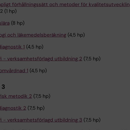
ligt förhållningssätt och metoder för kvalitetsutvecklin
 (1 hp)
lära
(8 hp)
ogi och läkemedelsberäkning
(4,5 hp)
iagnostik 1
(4,5 hp)
fi - verksamhetsförlagd utbildning 2
(7,5 hp)
 omvårdnad 1
(4,5 hp)
 3
fisk metodik 2
(7,5 hp)
iagnostik 2
(7,5 hp)
fi - verksamhetsförlagd utbildning 3
(7,5 hp)