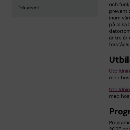
och funk
Dokument
preventi
inom vår
på olika
datortom
är tre år
förståels
Utbi
Utbildni
med höst
Utbildni
med höst
Prog
Programö
2025 och 