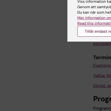
Viss information kan
Genom att samtycka
Klinisk ra
Du kan när som hels
Radiogra
Mer information om
Read this informati
Vetenska
Tillåt endast 
Katastro
perspekt
Termin
Examens
Valbar f
Klinisk ra
Prog
Programö