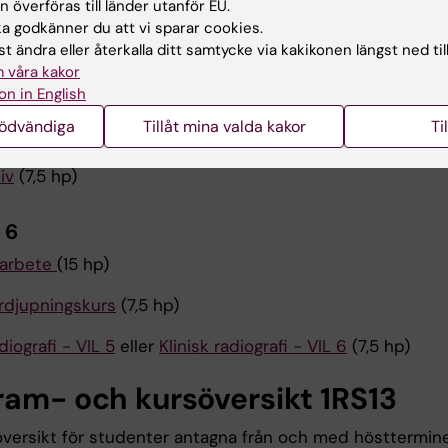
 överföras till länder utanför EU.
 godkänner du att vi sparar cookies.
diografi - VIL 5
eller
Klinisk radiografi - VIL 6
(7,5 hp)
t ändra eller återkalla ditt samtycke via kakikonen längst ned til
fisk metodik 4
(7,5 hp)
 våra kakor
on in English
pliga metoder, färdigheter och förhållningssätt 5
(7,5 hp
nödvändiga
Tillåt mina valda kakor
Ti
fmedicin och akuta sjukdomstillstånd ur radiografiskt
iv
(7,5 hp)
 6
arbete
(15 hp)
ördjupningskurs
(7,5 hp)
diografi - VIL 5
eller
Klinisk radiografi - VIL 6
(7,5 hp)
ram- och kursöversikt 1RS13
versikt för studenter antagna från och med hösttermin