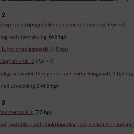
 2
kroppens topografiska anatomi och fysiologi
(7,5 hp)
logi och farmakologi
(4,5 hp)
 funktionsdiagnostik (4,5 hp)
diografi - VIL 2
(7,5 hp)
pliga metoder, färdigheter och förhållningssätt 2
(1,5 hp)
nell utveckling 2
(4,5 hp)
 3
fisk metodik 2
(7,5 hp)
ologi och bild- och funktionsdiagnostik samt behandlinga