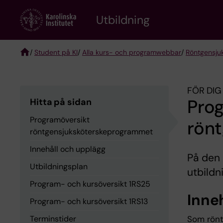
Skip
to
Utbildning
main
content
/
Student på KI
/
Alla kurs- och programwebbar
/
Röntgen­sju
Breadcrumb
FÖR DIG
Pro
Hitta på sidan
Programöversikt
rön
röntgensjuksköterskeprogrammet
Innehåll och upplägg
På den 
Utbildningsplan
utbildn
Program- och kursöversikt 1RS25
Inne
Program- och kursöversikt 1RS13
Terminstider
Som rönt