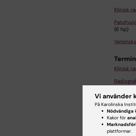
Klinisk ra
Patofysi
(6 hp)
Vetenska
Termin
Klinisk ra
Radiogra
Pedagogi
Vi använder 
På Karolinska Insti
Vetenska
Nödvändiga
k
Kakor för
ana
Pedagogi
Marknadsför
plattformar.
Termin