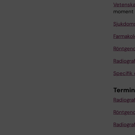
Vetenskap
moment 2
Sjukdoms
Farmakol
Röntgend
Radiogra
Specifik
Termin
Radiogra
Röntgend
Radiogra