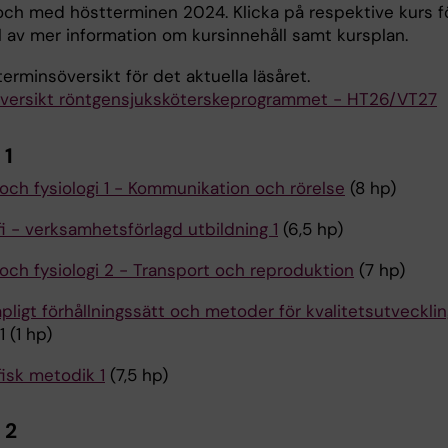
l och med höstterminen 2024. Klicka på respektive kurs f
el av mer information om kursinnehåll samt kursplan.
erminsöversikt för det aktuella läsåret.
versikt röntgensjuksköterskeprogrammet - HT26/VT27
 1
och fysiologi 1 - Kommunikation och rörelse
(8 hp)
i - verksamhetsförlagd utbildning 1
(6,5 hp)
och fysiologi 2 - Transport och reproduktion
(7 hp)
ligt förhållningssätt och metoder för kvalitetsutvecklin
 (1 hp)
fisk metodik 1
(7,5 hp)
 2