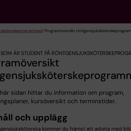
k­sköterske­programmet
/ Programöversikt röntgensjuksköterskeprogra
 SOM ÄR STUDENT PÅ RÖNTGEN­SJUK­SKÖTERSKE­PRO
gramöversikt
tgensjuksköterskeprogram
här sidan hittar du information om program,
ingsplaner, kursöversikt och terminstider.
håll och upplägg
gensjuksköterska kommer du främst att arbeta med bil