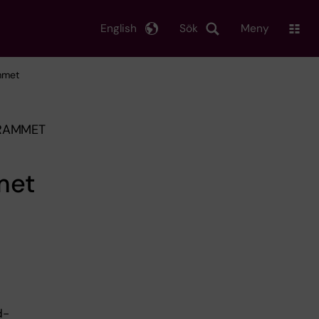
English
Sök
Meny
mmet
GRAMMET
met
d-