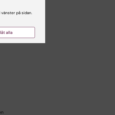
l vänster på sidan.
)
llåt alla
en