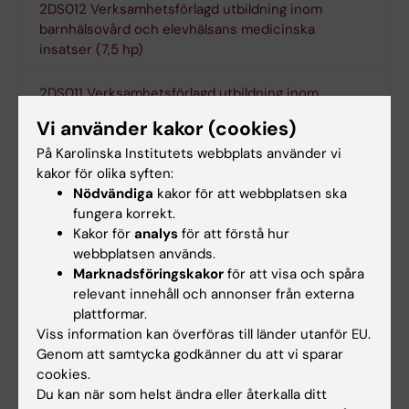
2DS012 Verksamhetsförlagd utbildning inom
barnhälsovård och elevhälsans medicinska
insatser (7,5 hp)
2DS011 Verksamhetsförlagd utbildning inom
distriktsvård och omvårdnad inom hemmiljö (7,5
Vi använder kakor (cookies)
hp)
På Karolinska Institutets webbplats använder vi
kakor för olika syften:
2DS009 Examensarbete i omvårdnad (15 hp)
Nödvändiga
kakor för att webbplatsen ska
fungera korrekt.
Termin 3
Kakor för
analys
för att förstå hur
webbplatsen används.
Marknadsföringskakor
för att visa och spåra
2DS006 Farmakologi och sjukdomslära 2 (7,5 hp)
relevant innehåll och annonser från externa
plattformar.
Viss information kan överföras till länder utanför EU.
2SP051 Omvårdnad vid beroende och psykisk
Genom att samtycka godkänner du att vi sparar
ohälsa (3hp)
cookies.
Du kan när som helst ändra eller återkalla ditt
2DS013 Akut ohälsa och integrativ omvårdnad (4,5