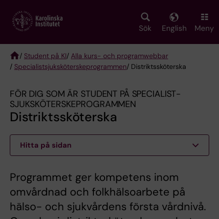
Skip
to
main
Sök
English
Meny
content
/
Student på KI
/
Alla kurs- och programwebbar
/
Specialist­sjuksköterske­programmen
/ Distriktssköterska
Breadcrumb
FÖR DIG SOM ÄR STUDENT PÅ SPECIALIST­
SJUKSKÖTERSKE­PROGRAMMEN
Distriktssköterska
Hitta på sidan
Programmet ger kompetens inom
omvårdnad och folkhälsoarbete på
hälso- och sjukvårdens första vårdnivå.