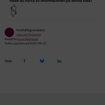
Hade du nytta av informationen på denna sida?
Yes
No
Innehållsgranskare:
Lise Lott Rydström
Redaktör:
Anna Malmborg
Sidan uppdaterad:
2026-06-22
Dela