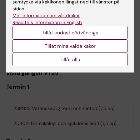
samtycke via kakikonen längst ned till vänster på
hp)
sidan.
Mer information om våra kakor
Programöversikt distriktssköterska
Read this information in English
halvfart
Tillåt endast nödvändiga
Programupplägg för studenter antagna från
Tillåt mina valda kakor
och med VT21
Tillåt alla
Distriktssköterska halvfart ges med start för
sista gången VT25
Termin 1
2SP032 Vetenskaplig teori och metod (7,5 hp)
2DS014 Farmakologi och sjukdomslära 1 (7,5 hp)