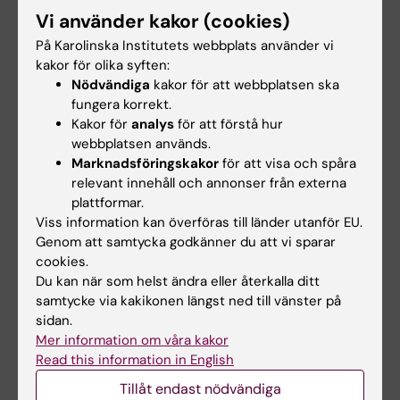
Vi använder kakor (cookies)
På Karolinska Institutets webbplats använder vi
Helen Lindkvist-Katz
kakor för olika syften:
Studievägledare
Nödvändiga
kakor för att webbplatsen ska
Telefon:
fungera korrekt.
+46852488104
Kakor för
analys
för att förstå hur
E-post:
webbplatsen används.
helen.lindkvistkatz@ki.se
Marknadsföringskakor
för att visa och spåra
relevant innehåll och annonser från externa
plattformar.
Viss information kan överföras till länder utanför EU.
Genom att samtycka godkänner du att vi sparar
cookies.
Du kan när som helst ändra eller återkalla ditt
samtycke via kakikonen längst ned till vänster på
sidan.
Mer information om våra kakor
Lärplattformen
Student på KI
Read this information in English
Canvas
Här hittar du
Tillåt endast nödvändiga