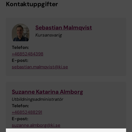
Kontaktuppgifter
Sebastian Malmqvist
Kursansvarig
Telefon:
+46852484398
E-post:
sebastian.malmqvist@ki.se
Suzanne Katarina Almborg
Utbildningsadministratör
Telefon:
+46852488291
E-post:
suzanne.almborg@ki.se