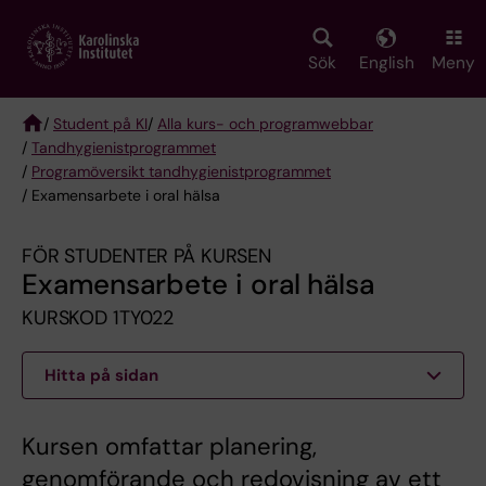
Skip
to
main
Sök
English
Meny
content
/
Student på KI
/
Alla kurs- och programwebbar
/
Tandhygienist­programmet
Breadcrumb
/
Programöversikt tandhygienistprogrammet
/ Examensarbete i oral hälsa
FÖR STUDENTER PÅ KURSEN
Examensarbete i oral hälsa
KURSKOD 1TY022
Hitta på sidan
Kursen omfattar planering,
genomförande och redovisning av ett