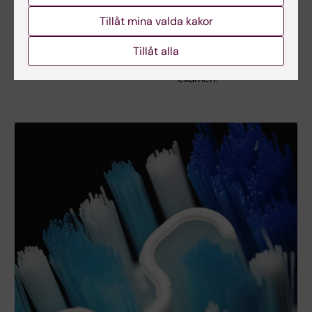
information om
Logga in i Canvas
sådant som rör dina
Tillåt mina valda kakor
Lär dig använda
studier och
Canvas i Canvas
studentlivet på KI -
Tillåt alla
studentguide
från studiestart till
examen.