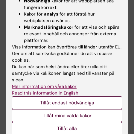
Nödvändiga
kakor för att webbplatsen ska
Kursanalys Oral hälsa - teori 6 VT26
(PDF,
fungera korrekt.
281.72 KB)
Kakor för
analys
för att förstå hur
webbplatsen används.
Kontaktuppgifter
Marknadsföringskakor
för att visa och spåra
relevant innehåll och annonser från externa
plattformar.
Viss information kan överföras till länder utanför EU.
Michelle Lau
Genom att samtycka godkänner du att vi sparar
Kursansvarig
cookies.
E-post:
Du kan när som helst ändra eller återkalla ditt
michelle.lau@ki.se
samtycke via kakikonen längst ned till vänster på
sidan.
Mer information om våra kakor
Read this information in English
Suzanne Katarina Almborg
Tillåt endast nödvändiga
Utbildningsadministratör
Telefon:
Tillåt mina valda kakor
+46852488291
E-post:
Tillåt alla
suzanne.almborg@ki.se