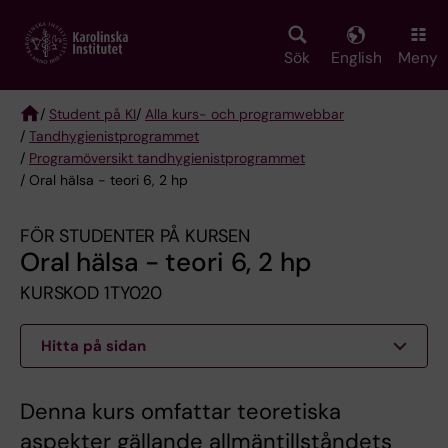
Skip
to
main
Sök
English
Meny
content
/
Student på KI
/
Alla kurs- och programwebbar
/
Tandhygienist­programmet
Breadcrumb
/
Programöversikt tandhygienistprogrammet
/ Oral hälsa - teori 6, 2 hp
FÖR STUDENTER PÅ KURSEN
Oral hälsa - teori 6, 2 hp
KURSKOD 1TY020
Hitta på sidan
Denna kurs omfattar teoretiska
aspekter gällande allmäntillståndets