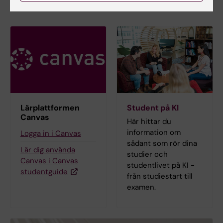
Lärplattformen
Student på KI
Canvas
Här hittar du
information om
Logga in i Canvas
sådant som rör dina
Lär dig använda
studier och
Canvas i Canvas
studentlivet på KI -
studentguide
från studiestart till
examen.