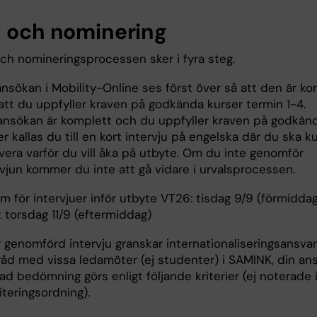
l och nominering
och nomineringsprocessen sker i fyra steg.
ansökan i Mobility-Online ses först över så att den är k
att du uppfyller kraven på godkända kurser termin 1-4.
nsökan är komplett och du uppfyller kraven på godkän
er kallas du till en kort intervju på engelska där du ska 
vera varför du vill åka på utbyte. Om du inte genomför
rvjun kommer du inte att gå vidare i urvalsprocessen.
m för intervjuer inför utbyte VT26: tisdag 9/9 (förmidda
 torsdag 11/9 (eftermiddag)
r genomförd intervju granskar internationaliseringsansvari
åd med vissa ledamöter (ej studenter) i SAMINK, din an
ad bedömning görs enligt följande kriterier (ej noterade 
iteringsordning).