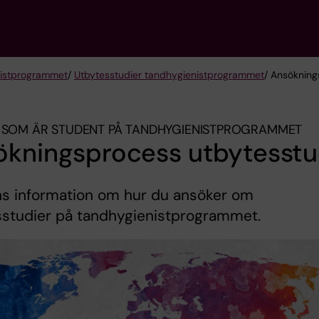
ist­programmet
/
Utbytesstudier tandhygienistprogrammet
/ Ansökning
 SOM ÄR STUDENT PÅ TANDHYGIENIST­PROGRAMMET
ökningsprocess utbytesstu
ns information om hur du ansöker om
sstudier på tandhygienistprogrammet.