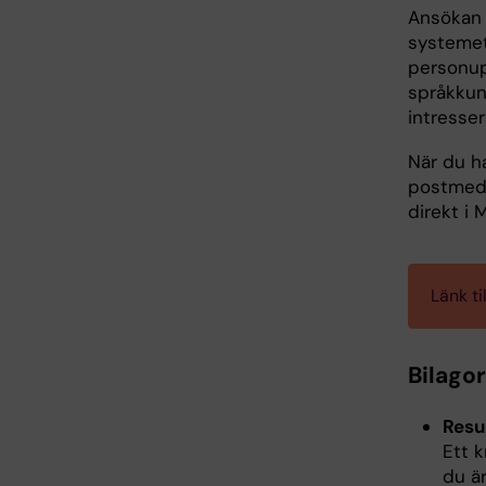
Ansökan o
systeme
personup
språkkuns
intresser
När du ha
postmedd
direkt i 
Länk ti
Bilagor
Resu
Ett 
du ä