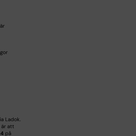
är
agor
ia Ladok.
är att
 4
på