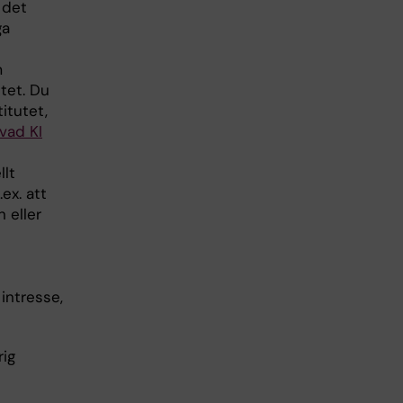
 det
ga
m
tet. Du
titutet,
vad KI
llt
.ex. att
 eller
intresse,
rig