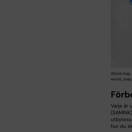
World map, 
world_map_
Förb
Varje år
(SAMINK)
utbytesst
hur du sk