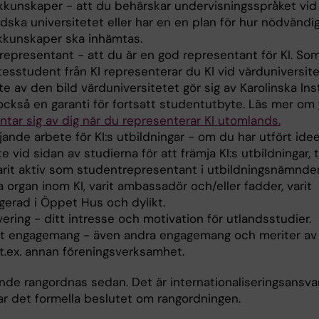
kkunskaper - att du behärskar undervisningsspråket vid
dska universitetet eller har en en plan för hur nödvändi
kkunskaper ska inhämtas.
representant - att du är en god representant för KI. So
esstudent från KI representerar du KI vid värduniversite
lite av den bild värduniversitetet gör sig av Karolinska Ins
också en garanti för fortsatt studentutbyte. Läs mer om
ntar sig av dig när du representerar KI utomlands.
ande arbete för KI:s utbildningar - om du har utfört idee
e vid sidan av studierna för att främja KI:s utbildningar, t
arit aktiv som studentrepresentant i utbildningsnämnden
 organ inom KI, varit ambassadör och/eller fadder, varit
gerad i Öppet Hus och dylikt.
ering - ditt intresse och motivation för utlandsstudier.
t engagemang - även andra engagemang och meriter av 
t.ex. annan föreningsverksamhet.
ande rangordnas sedan. Det är internationaliseringsansva
ar det formella beslutet om rangordningen.