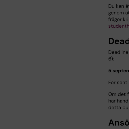
Du kan ä
genom at
frågor kr
studenth
Dead
Deadline
6):
5 septem
För sent
Om det fi
har hand
detta pub
Ansö