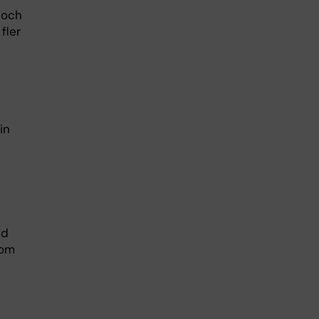
och
 fler
in
id
 om