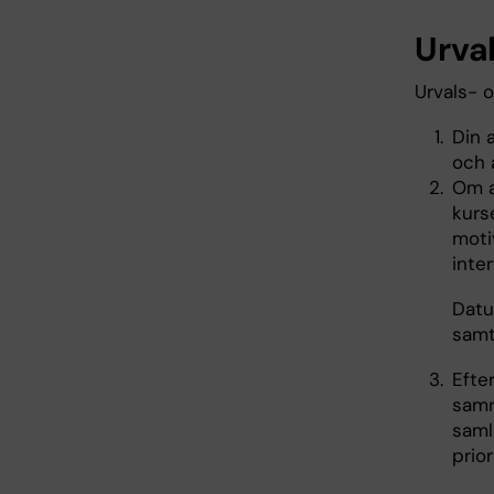
Urva
Urvals- 
Din 
och 
Om a
kurs
moti
inte
Datu
samt
Efte
samr
saml
prior