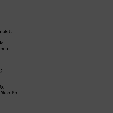
omplett
da
kunna
g)
g, i
sökan. En
i