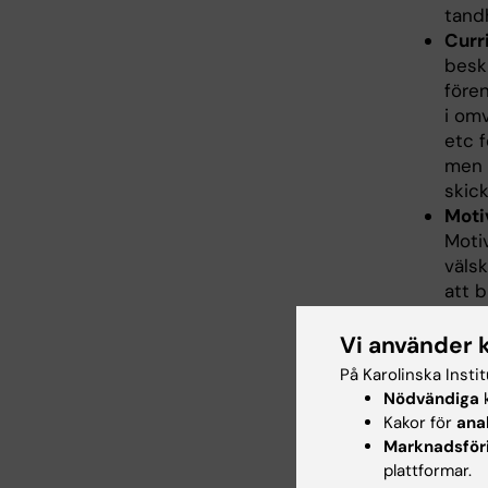
tand
Curr
beskr
fören
i om
etc f
men 
skick
Moti
Motiv
välsk
att b
och 
ansök
Vi använder 
försv
På Karolinska Insti
komme
Nödvändiga
k
partn
Kakor för
ana
Marknadsför
plattformar.