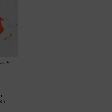
s_g80-
m
och