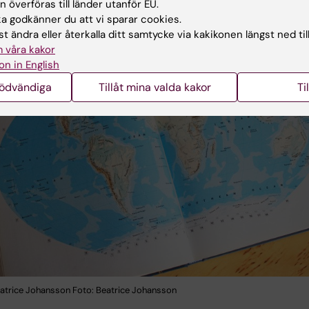
 överföras till länder utanför EU.
 godkänner du att vi sparar cookies.
t ändra eller återkalla ditt samtycke via kakikonen längst ned til
 våra kakor
on in English
nödvändiga
Tillåt mina valda kakor
Ti
eatrice Johansson Foto: Beatrice Johansson