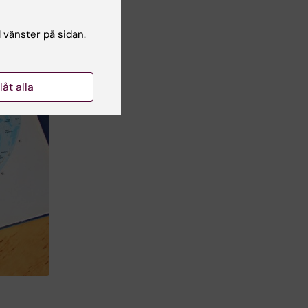
l vänster på sidan.
llåt alla