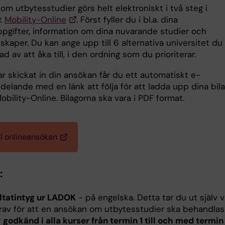
m utbytesstudier görs helt elektroniskt i två steg i
t
Mobility-Online
. Först fyller du i bl.a. dina
pgifter, information om dina nuvarande studier och
kaper. Du kan ange upp till 6 alternativa universitet du 
ad av att åka till, i den ordning som du prioriterar.
r skickat in din ansökan får du ett automatiskt e-
elande med en länk att följa för att ladda upp dina bil
Mobility-Online. Bilagorna ska vara i PDF format.
ll onlineansökan
:
ltatintyg ur LADOK
- på engelska. Detta tar du ut själv v
krav för att en ansökan om utbytesstudier ska behandlas 
r
godkänd i alla kurser från termin 1 till och med termin