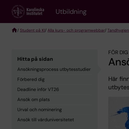
Skip
to
Utbildning
main
content
/
Student på KI
/
Alla kurs- och programwebbar
/
Tandhygien
Breadcrumb
FÖR DIG
Ans
Hitta på sidan
Ansökningsprocess utbytesstudier
Här fin
Förbered dig
utbyte
Deadline inför VT26
Ansök om plats
Urval och nominering
Ansök till värduniversitetet