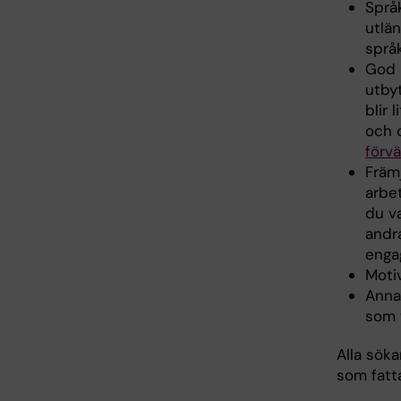
Språ
utlän
språ
God 
utbyt
blir 
och 
förvä
Främj
arbet
du v
andra
enga
Motiv
Anna
som 
Alla sök
som fatt