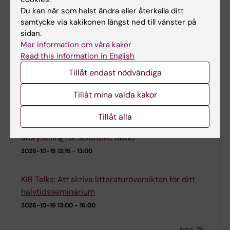
Du kan när som helst ändra eller återkalla ditt
2026-10-14
12:00 - 12:45
samtycke via kakikonen längst ned till vänster på
sidan.
Workshop: Bedömning och återkoppling i VIL/VFU
Mer information om våra kakor
2026-10-14
13:00 - 16:00
Read this information in English
Tillåt endast nödvändiga
KIB Talks: Workshop i experimentell teckning
Tillåt mina valda kakor
2026-10-14
17:00 - 18:30
Tillåt alla
KIB Talks: When data tells stories (visual
storytelling for scientific data)
2026-10-19
12:15 - 13:00
KIB Talks: Att skriva litteraturöversikten för ditt
halvtidsseminarium
2026-10-19
13:00 - 16:00