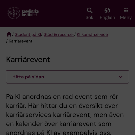
Skip
to
main
Sök
English
Meny
content
/
Student på KI
/
Stöd & resurser
/
KI Karriärservice
/ Karriärevent
Breadcrumb
Karriärevent
Hitta på sidan
På KI anordnas en rad event som rör
karriär. Här hittar du en översikt över
karriärservices karriärevent, men även
en kalender över karriärevent som
anordnas på KI av exempelvis oss,