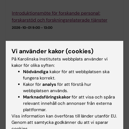
Introduktionsmöte för forskande personal:
forskarstöd och forskningsrelaterade tjänster
2026-10-01
9:00 - 13:00
KIB Talks: Sök smartare fokus på AI-verktyg
Vi använder kakor (cookies)
2026-10-01
12:15 - 12:45
På Karolinska Institutets webbplats använder vi
kakor för olika syften:
KIB Talks: Figure club
Nödvändiga
kakor för att webbplatsen ska
2026-10-05
12:00 - 12:45
fungera korrekt.
Kakor för
analys
för att förstå hur
webbplatsen används.
KIB Talks: Skriv kappan till din doktorsavhandling
Marknadsföringskakor
för att visa och spåra
2026-10-12
13:00 - 16:00
relevant innehåll och annonser från externa
plattformar.
KIB Talks: Sök smartare i Web of Science -
Viss information kan överföras till länder utanför EU.
Förbättra dina kunskaper i att söka vetenskaplig
Genom att samtycka godkänner du att vi sparar
information i databasen Web of Science
cookies.