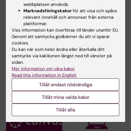
Telefon:
webbplatsen används.
+46852486824
Marknadsföringskakor
för att visa och spåra
E-post:
relevant innehåll och annonser från externa
mia.von.knorring@ki.se
plattformar.
Viss information kan överföras till länder utanför EU.
Genom att samtycka godkänner du att vi sparar
cookies.
Maria Appelgren
Du kan när som helst ändra eller återkalla ditt
Kursadministratör
samtycke via kakikonen längst ned till vänster på
sidan.
Telefon:
Mer information om våra kakor
+46852486080
Read this information in English
E-post:
maria.appelgren@ki.se
Tillåt endast nödvändiga
Tillåt mina valda kakor
Tillåt alla