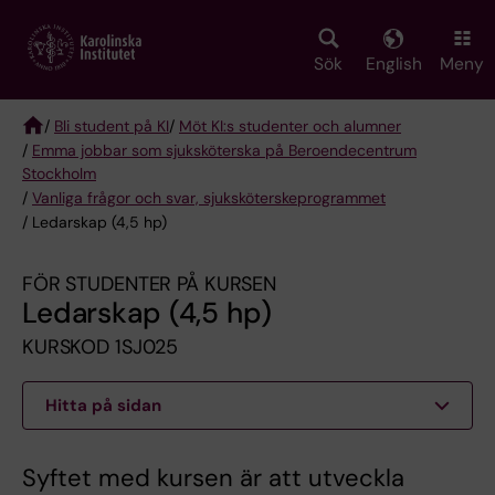
Skip
to
main
Sök
English
Meny
content
/
Bli student på KI
/
Möt KI:s studenter och alumner
/
Emma jobbar som sjuksköterska på Beroendecentrum
Breadcrumb
Stockholm
/
Vanliga frågor och svar, sjuksköterskeprogrammet
/ Ledarskap (4,5 hp)
FÖR STUDENTER PÅ KURSEN
Ledarskap (4,5 hp)
KURSKOD 1SJ025
Hitta på sidan
Syftet med kursen är att utveckla