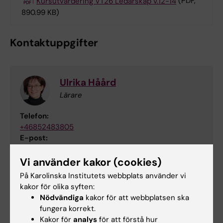
Kursutvärdering VT26 Ledarskap v.12-14
(PDF,
890.99 KB)
Kontaktuppgifter
Ulrika Håård
Lärare
Telefon:
+46852483805
E-post:
ulrika.schuldt-haard@ki.se
Vi använder kakor (cookies)
På Karolinska Institutets webbplats använder vi
kakor för olika syften:
Mia von Knorring
Nödvändiga
kakor för att webbplatsen ska
Examinator
fungera korrekt.
Kakor för
analys
för att förstå hur