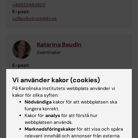
+46852483802
E-post:
sofia.vikstrom@ki.se
Katarina Baudin
Examinator
E-post:
katarina.baudin@ki.se
Vi använder kakor (cookies)
På Karolinska Institutets webbplats använder vi
kakor för olika syften:
Hélène von Strauss
Nödvändiga
kakor för att webbplatsen ska
Utbildningsadministratör
fungera korrekt.
Kakor för
analys
för att förstå hur
Telefon:
webbplatsen används.
+46852483850
Marknadsföringskakor
för att visa och spåra
E-post:
relevant innehåll och annonser från externa