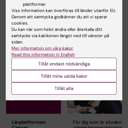
helene.von.strauss@ki.se
plattformar.
Viss information kan överföras till länder utanför EU.
Genom att samtycka godkänner du att vi sparar
cookies.
Inna Osadtjaja
Du kan när som helst ändra eller återkalla ditt
Studievägledare
samtycke via kakikonen längst ned till vänster på
Telefon:
sidan.
+46852486387
Mer information om våra kakor
E-post:
Read this information in English
inna.osadtjaja@ki.se
Tillåt endast nödvändiga
Tillåt mina valda kakor
Tillåt alla
Lärplattformen
För dig som är student p
Canvas
arbetsterapeutprogram