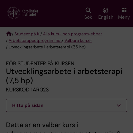
Skip
to
main
Sök
English
Meny
content
/
Student på KI
/
Alla kurs- och programwebbar
/
Arbetsterapeut­programmet
/
Valbara kurser
Breadcrumb
/ Utvecklingsarbete i arbetsterapi (7,5 hp)
FÖR STUDENTER PÅ KURSEN
Utvecklingsarbete i arbetsterapi
(7,5 hp)
KURSKOD 1AR023
Hitta på sidan
Detta är en valbar kurs i