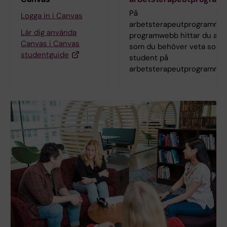
På
Logga in i Canvas
arbetsterapeutprogramme
Lär dig använda
programwebb hittar du allt
Canvas i Canvas
som du behöver veta som
studentguide
student på
arbetsterapeutprogrammet