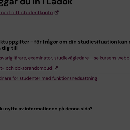
ggar du in i Ladok
 med ditt studentkonto
.
ktuppgifter - för frågor om din studiesituation kan
dig till
svarig lärare, examinator, studievägledare - se kursens webb
nt- och doktorandombud
nare för studenter med funktionsnedsättning
u nytta av informationen på denna sida?