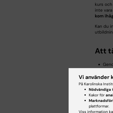
kurs och
inte var
kom ihåg
Kan du in
utbildni
Att 
Geno
infor
exem
Vi använder 
Du sk
På Karolinska Insti
Du b
Nödvändiga
k
att s
Kakor för
ana
resu
Marknadsför
plattformar.
Viss information kan