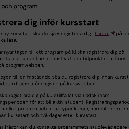
rs och program.
trera dig inför kursstart
je ny kursstart ska du själv registrera dig i
Ladok
på d
ka läsa.
 nyantagen till ett program på KI ska registrera dig på
ets inledande kurs senast vid den tidpunkt som finns
på programwebben.
agen till en fristående ska du registrera dig innan kursst
tidpunkt som står angiven på kurswebben.
ka registrera sig på kurstillfället via Ladok inom
ingsperioden för att bli aktiv student. Registreringsperi
a mellan program och olika typer kurser, normalt dock en
an kursstart och två dagar efter kursstart.
ler frågor kan du kontakta programmets studievägledare e