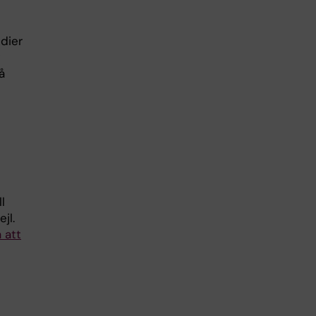
dier
å
l
jl.
å att