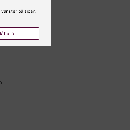
l vänster på sidan.
ssar
ll
llåt alla
öma
n