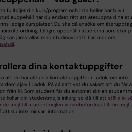
e fullföljer din kurs/program och inte heller har blivit
studieuppehåll har du endast rätt att återuppta dina stu
inns lediga kursplatser. Du ska då ansöka om återupptag
 särskild ordning. Längre uppehåll i studierna som sker p
åg kan jämställas med studieavbrott. Läs mer om
pehåll
.
rollera dina kontaktuppgifter
ra att du har aktuella kontaktuppgifter i Ladok, om inte
 dem själv i Ladok. På så sätt vet du säkert att du får al
ion från KI. Som student får du automatiskt en studentme
e kollar din studentmejls inkorg, se då till att
ställa in s
e mejl till studentmejlen vidarebefordras till din mejl
 att du inte missar information.