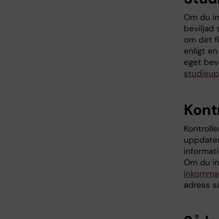
Om du int
beviljad 
om det f
enligt en
eget bev
studieup
Kont
Kontrolle
uppdatera
informat
Om du int
inkommand
adress så