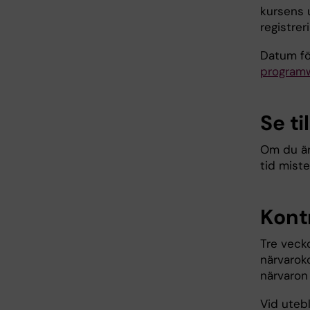
kursens 
registrer
Datum fö
program
Se ti
Om du är
tid miste
Kontr
Tre vecko
närvaroko
närvaron 
Vid utebl