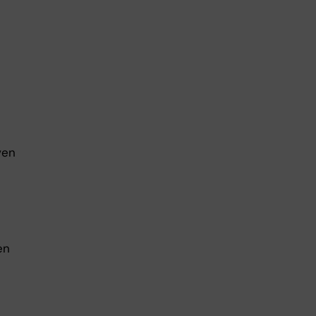
ven
en