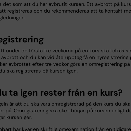
s det som att du har avbrutit kursen. Ett avbrott på kur
tt registreras och du rekommenderas att ta kontakt m
gledningen.
gistrering
ott under de första tre veckorna på en kurs ska tolkas s
t avbrott och du kan vid återupptag få en nyregistrering
ker avbrottet efter tre veckor görs en omregistrering på
du ska registreras på kursen igen.
u ta igen rester från en kurs?
eln är att du ska vara omregistrerad på den kurs du ska
er på. Omregistrering ska ske i början på kursen enligt d
ar kursen ger.
art har kvar en skriftlig omexamination från en tidigare