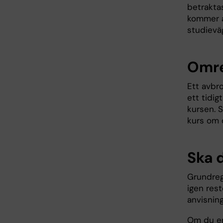
betrakta
kommer a
studievä
Omre
Ett avbr
ett tidig
kursen. S
kurs om 
Ska d
Grundreg
igen rest
anvisning
Om du enb