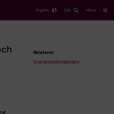
English
Sök
Meny
 och
Relaterat
Programstudievägledare
ing