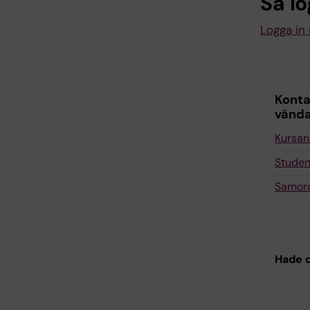
Så lo
Logga in
Konta
vända 
Kursan
Stude
Samord
Hade d