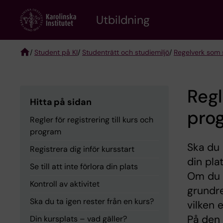
Skip
to
Utbildning
main
content
/
Student på KI
/
Studenträtt och studiemiljö
/
Regelverk som s
Breadcrumb
Regl
Hitta på sidan
pro
Regler för registrering till kurs och
program
Ska du 
Registrera dig inför kursstart
din pla
Se till att inte förlora din plats
Om du 
Kontroll av aktivitet
grundre
Ska du ta igen rester från en kurs?
vilken 
På den 
Din kursplats – vad gäller?