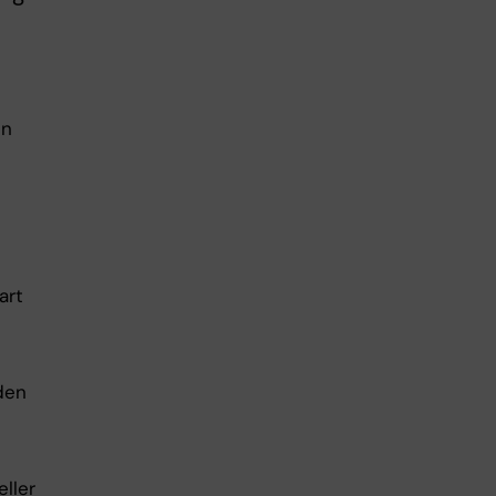
en
art
oden
ller