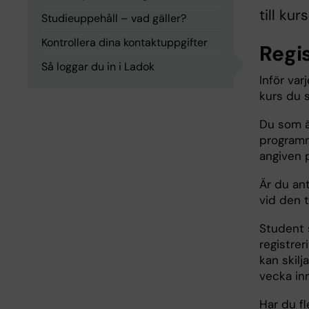
till ku
Studieuppehåll – vad gäller?
Kontrollera dina kontaktuppgifter
Regis
Så loggar du in i Ladok
Inför var
kurs du s
Du som är
programm
angiven 
Är du ant
vid den 
Student s
registrer
kan skilj
vecka inn
Har du f