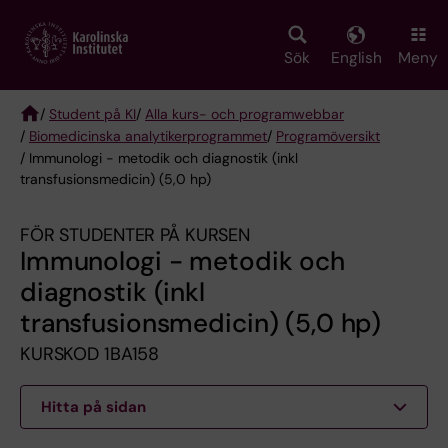
Skip
to
main
Sök
English
Meny
content
/
Student på KI
/
Alla kurs- och programwebbar
/
Biomedicinska analytikerprogrammet
/
Programöversikt
Breadcrumb
/ Immunologi - metodik och diagnostik (inkl
transfusionsmedicin) (5,0 hp)
FÖR STUDENTER PÅ KURSEN
Immunologi - metodik och
diagnostik (inkl
transfusionsmedicin) (5,0 hp)
KURSKOD 1BA158
Hitta på sidan