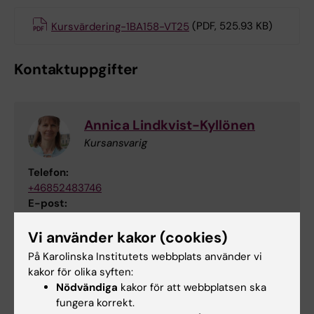
Kursvärdering-1BA158-VT25
(PDF, 525.93 KB)
Kontaktuppgifter
Annica Lindkvist-Kyllönen
Kursansvarig
Telefon:
+46852483746
E-post:
annica.lindkvist@ki.se
Vi använder kakor (cookies)
På Karolinska Institutets webbplats använder vi
kakor för olika syften:
Nödvändiga
kakor för att webbplatsen ska
fungera korrekt.