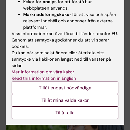
Kakor för
analys
för att förstå hur
webbplatsen används.
Marknadsföringskakor
för att visa och spåra
relevant innehåll och annonser från externa
plattformar.
Viss information kan överföras till länder utanför EU.
Genom att samtycka godkänner du att vi sparar
cookies.
Du kan när som helst ändra eller återkalla ditt
samtycke via kakikonen längst ned till vänster på
sidan.
Lärplattformen Canvas
Mer information om våra kakor
Read this information in English
Logga in i Canvas
Tillåt endast nödvändiga
Lär dig använda Canvas i Canvas studentguide
Tillåt mina valda kakor
Tillåt alla