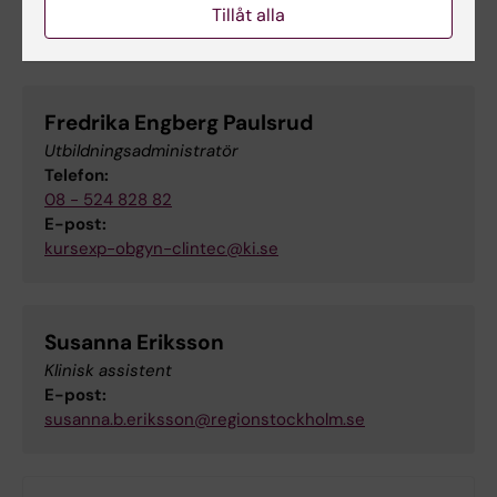
E-post:
Tillåt alla
lotta.herling@ki.se
Fredrika Engberg Paulsrud
Utbildningsadministratör
Telefon:
08 - 524 828 82
E-post:
kursexp-obgyn-clintec@ki.se
Susanna Eriksson
Klinisk assistent
E-post:
susanna.b.eriksson@regionstockholm.se