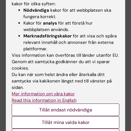
kakor för olika syften:
reproduktion Huddinge kull 2
(PDF, 509.38 KB)
Nödvändiga
kakor för att webbplatsen ska
fungera korrekt.
Kursvärdering 2LK111 HT19 Moment
Kakor för
analys
för att förstå hur
reproduktion Huddinge kull 1
(PDF, 871.93 KB)
webbplatsen används.
Marknadsföringskakor
för att visa och spåra
relevant innehåll och annonser från externa
plattformar.
Kursanalys
Viss information kan överföras till länder utanför EU.
Genom att samtycka godkänner du att vi sparar
Kursanalys finns på Informationssida för hela kurs
cookies.
2LK111
Du kan när som helst ändra eller återkalla ditt
samtycke via kakikonen längst ned till vänster på
sidan.
Kontaktuppgifter
Mer information om våra kakor
Read this information in English
Tillåt endast nödvändiga
Lotta Herling
Momentansvarig
Tillåt mina valda kakor