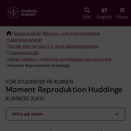
Skip
to
main
Sök
English
Meny
content
/
Student på KI
/
Alla kurs- och programwebbar
/
Läkarprogrammet
Breadcrumb
/
För dig som har läst 5,5-åriga läkarprogrammet
/
Programöversikt
/
Klinisk medicin - inriktning reproduktion och utveckling
/ Moment Reproduktion Huddinge
FÖR STUDENTER PÅ KURSEN
Moment Reproduktion Huddinge
KURSKOD 2LK111
Hitta på sidan