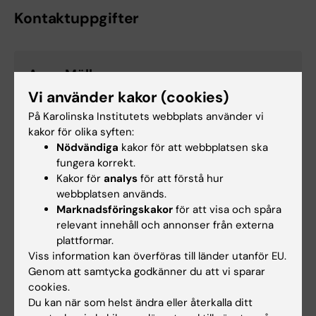
Kontaktuppgifter
Anna Möller
Momentansvarig
Vi använder kakor (cookies)
Telefon:
På Karolinska Institutets webbplats använder vi
070-7892324
kakor för olika syften:
E-post:
Nödvändiga
kakor för att webbplatsen ska
anna.s.moller@ki.se
fungera korrekt.
Kakor för
analys
för att förstå hur
webbplatsen används.
Marknadsföringskakor
för att visa och spåra
Charlie Torstensson
relevant innehåll och annonser från externa
Utbildningsadministratör
plattformar.
Telefon:
Viss information kan överföras till länder utanför EU.
+46852487552
Genom att samtycka godkänner du att vi sparar
E-post:
cookies.
charlie.torstensson@ki.se
Du kan när som helst ändra eller återkalla ditt