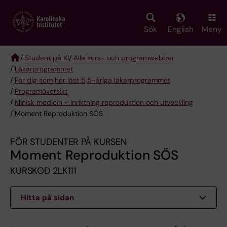
Skip
to
main
Sök
English
Meny
content
/
Student på KI
/
Alla kurs- och programwebbar
/
Läkarprogrammet
Breadcrumb
/
För dig som har läst 5,5-åriga läkarprogrammet
/
Programöversikt
/
Klinisk medicin - inriktning reproduktion och utveckling
/ Moment Reproduktion SÖS
FÖR STUDENTER PÅ KURSEN
Moment Reproduktion SÖS
KURSKOD 2LK111
Hitta på sidan