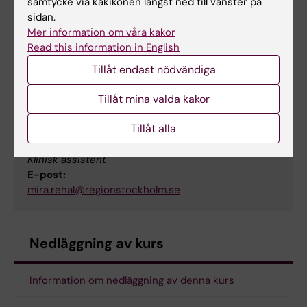
samtycke via kakikonen längst ned till vänster på
sidan.
Mer information om våra kakor
Erica Smedberg
Read this information in English
Klinisk assistent
Tillåt endast nödvändiga
E-post:
erica.smedberg@regionstockholm.se
Tillåt mina valda kakor
Tillåt alla
Mira Rehal
Klinisk assistent
E-post:
mira.rehal@regionstockholm.se
Nedläggning av kurs
Information om nedläggning av denna kurs