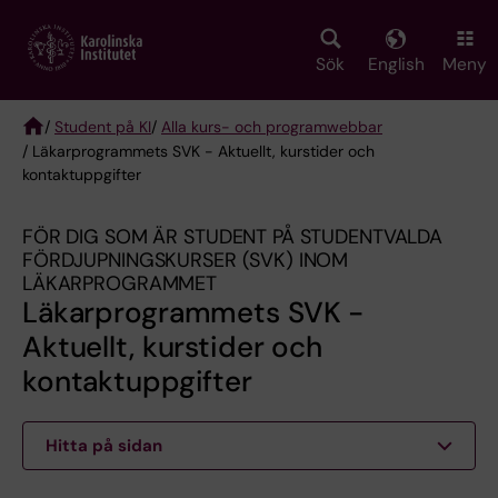
Skip
to
main
Sök
English
Meny
content
/
Student på KI
/
Alla kurs- och programwebbar
/ Läkarprogrammets SVK - Aktuellt, kurstider och
Breadcrumb
kontaktuppgifter
FÖR DIG SOM ÄR STUDENT PÅ STUDENTVALDA
FÖRDJUPNINGSKURSER (SVK) INOM
LÄKARPROGRAMMET
Läkarprogrammets SVK -
Aktuellt, kurstider och
kontaktuppgifter
Hitta på sidan