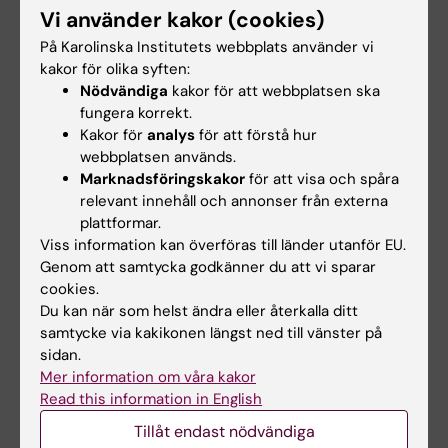
Period 1: Fre 2026-03-27 – Tors 2026-04-30
Vi använder kakor (cookies)
(7.5hp)
På Karolinska Institutets webbplats använder vi
Period 2: Mån 2026-05-04 – Tors 2026-06-
kakor för olika syften:
Nödvändiga
kakor för att webbplatsen ska
04* (7.5hp)
fungera korrekt.
Kakor för
analys
för att förstå hur
*
På termin 11 är sista kursdagen torsdag
webbplatsen används.
2026-06-04 på grund av examenshögtid
Marknadsföringskakor
för att visa och spåra
fredag 2026-06-05.
relevant innehåll och annonser från externa
plattformar.
Kontaktuppgifter för SVK
Viss information kan överföras till länder utanför EU.
Genom att samtycka godkänner du att vi sparar
cookies.
Du kan när som helst ändra eller återkalla ditt
Handläggare
samtycke via kakikonen längst ned till vänster på
sidan.
Keyo Dixon Sedenrej
Mer information om våra kakor
Tel:
08-524 866 82
Read this information in English
Tillåt endast nödvändiga
Liliana Morales