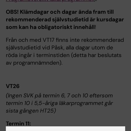
OBS! Klämdagar och dagar ända fram till
rekommenderad självstudietid är kursdagar
som kan ha obligatoriskt innehåll
!
Från och med VT17 finns inte rekommenderad
självstudietid vid Påsk, alla dagar utom de
röda ingår i terminstiden (detta har beslutats
av programnämnden).
VT26
(Ingen SVK på termin 6, 7 och 10 eftersom
termin 10 i 5,5-åriga läkarprogrammet går
sista gången HT25)
Termin 11: