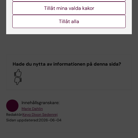
Tel:
08-524 867 13
Tillåt mina valda kakor
E-postadress
till studierektor och
Tillåt alla
handläggarna:
svk-gvs@ki.se
Hade du nytta av informationen på denna sida?
Yes
No
Innehållsgranskare:
Marie Dahlin
Redaktör:
Keyo Dixon Sedenrej
Sidan uppdaterad:
2026-06-04