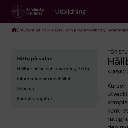
Skip
to
Utbildning
main
content
/
Student på KI
/
Alla kurs- och programwebbar
/
Läkarprog
Breadcrumb
FÖR STU
Håll
Hitta på sidan
Hållbar hälsa och utveckling, 7.5 hp
KURSKOD
Information om innehållet
Kursen 
Schema
utveckl
Kontaktuppgifter
komplex
konkret
rättigh
den ny