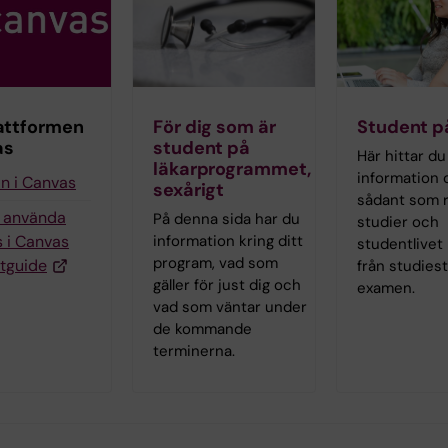
attformen
För dig som är
Student p
as
student på
Här hittar du
läkarprogrammet,
information
in i Canvas
sexårigt
sådant som r
g använda
På denna sida har du
studier och
 i Canvas
information kring ditt
studentlivet 
program, vad som
tguide
från studiesta
gäller för just dig och
examen.
vad som väntar under
de kommande
terminerna.