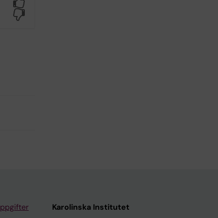
Yes
No
ppgifter
Karolinska Institutet