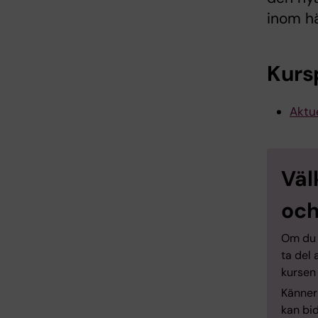
inom hä
Kurs
Aktue
Väl
och
Om du v
ta del 
kursen
Känner 
kan bid