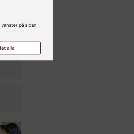
l vänster på sidan.
llåt alla