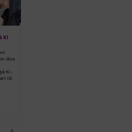
å KI
 om
ör dina
på KI -
rt till