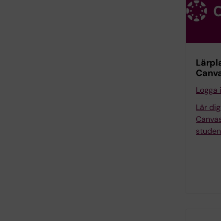
Lärpl
Canv
Logga 
Lär di
Canvas
studen