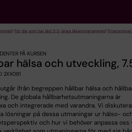
rammet
/
För dig som har läst 5,5-åriga läkarprogrammet
/
Programöver
DENTER PÅ KURSEN
bar hälsa och utveckling, 7.
 2XX081
utgår ifrån begreppen hållbar hälsa och hållba
ing. De globala hållbarhetsutmaningarna är
a och integrerade med varandra. Vi diskutera
a lösningar på dessa utmaningar ur hälso- oc
etsperspektiv och hur vi behöver anpassa oss t
a verklighet som utmaningarna för med sig bå