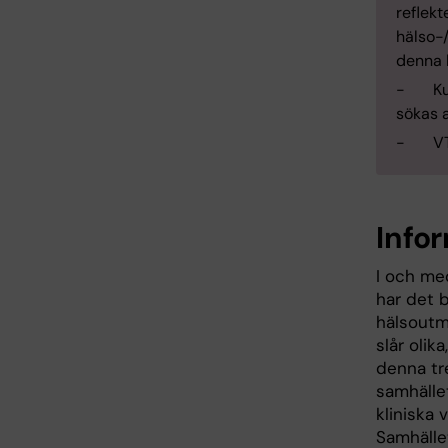
reflekt
hälso-
denna k
- Kurs
sökas 
- VT2
Info
I och me
har det b
hälsoutm
slår olik
denna tr
samhälle
kliniska 
Samhället