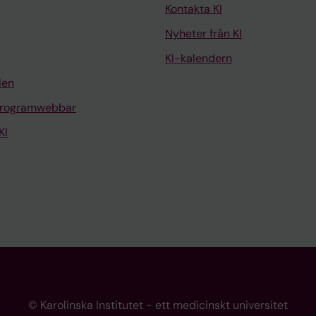
Kontakta KI
Nyheter från KI
KI-kalendern
len
programwebbar
KI
© Karolinska Institutet - ett medicinskt universitet