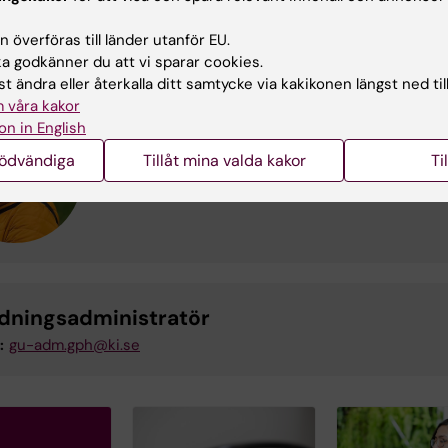
aktuppgifter
 överföras till länder utanför EU.
 godkänner du att vi sparar cookies.
t ändra eller återkalla ditt samtycke via kakikonen längst ned til
Nina Viberg
 våra kakor
on in English
Kursledare och examinator
Telefon:
+46852483394
nödvändiga
Tillåt mina valda kakor
Ti
E-post:
nina.viberg@ki.se
ldningsadministratör
:
gu-adm.gph@ki.se