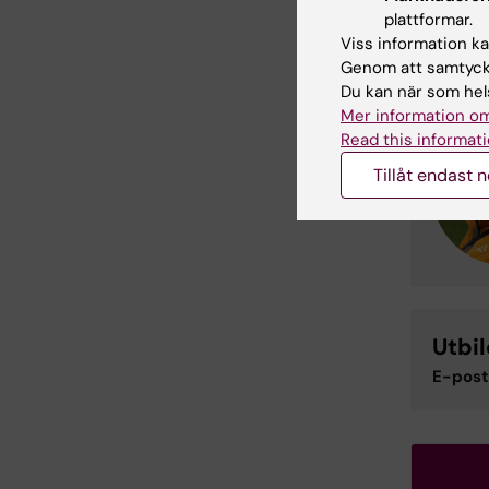
Kont
plattformar.
Viss information kan
Genom att samtycka
Du kan när som hels
Mer information om
Read this informati
Tillåt endast 
Utbi
E-post