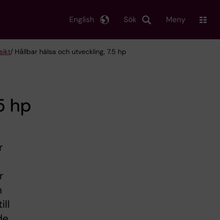
English
Sök
Meny
sikt
/ Hållbar hälsa och utveckling, 7.5 hp
5 hp
r
r
h
ill
de