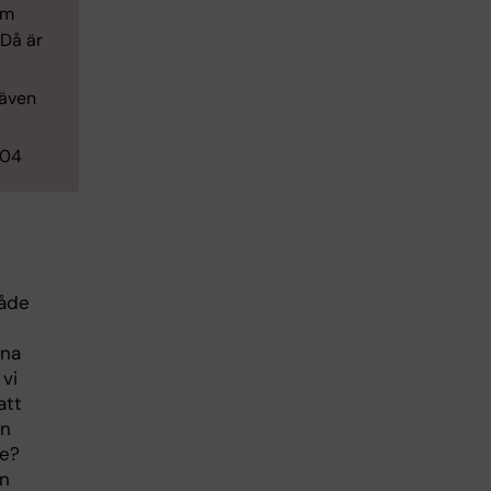
om
 Då är
 även
-04
råde
rna
 vi
att
en
re?
en