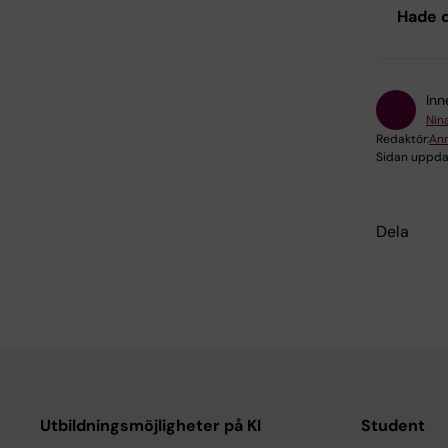
Hade d
Inn
Nin
Redaktör:
Ann
Sidan uppda
Dela
Utbildningsmöjligheter på KI
Student