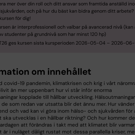
era mer över din roll och ditt ansvar som framtida anställd in
/sjukvården, och på hur du bäst kan bidra genom ditt arbete?
ursen för dig!
en är interprofessionell och valbar på avancerad nivå (kan
av studenter på grundnivå som har minst 120 hp)
6 ges kursen sista kursperioden 2026-05-04 – 2026-06
rmation om innehållet
d covid-19 pandemin, klimatkrisen och krig i vårt närom
livit än mer uppenbart hur vi står inför enorma
aningar kopplade till hållbar utveckling. Hälsoutmaninga
a, de som redan var utsatta blir det ännu mer. Hur vänder
end och vad kan vi göra inom hälso- och sjukvården för 
t ska utvecklas i en hållbar riktning? Och hur kommer d
vardagen att förändras i takt med att klimatet blir varma
 är i nuläget dåligt rustat mot dessa parallella kriser, m