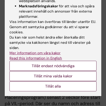
webbplatsen används.
är krav att du har ett eTjänstekort för att få
Marknadsföringskakor
för att visa och spåra
börja det verksamhetsintegrerade lärandet.
relevant innehåll och annonser från externa
plattformar.
Så här går du till väga för att få ett
Viss information kan överföras till länder utanför EU.
Genom att samtycka godkänner du att vi sparar
eTjänstekort:
cookies.
Du kan när som helst ändra eller återkalla ditt
Läs igenom informationen om eTjänstekort
samtycke via kakikonen längst ned till vänster på
som finns i länken nedan:
sidan.
Mer information om våra kakor
Information om eTjänstekort och bokning av
Read this information in English
fotografering
Tillåt endast nödvändiga
Tillåt mina valda kakor
KLiPP
Dina kliniska placeringar läggs ut i
Tillåt alla
programmet KliPP (Kliniskt
Placeringsprogram) senast 2 veckor före start
på VIL-period. Där ser du namn och adress till