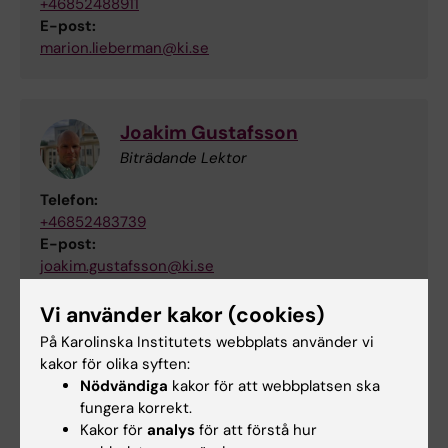
+46852488911
E-post:
marion.lieberman@ki.se
Joakim Gustafsson
Biträdande Lektor
Telefon:
+46852483739
E-post:
joakim.gustafsson@ki.se
Vi använder kakor (cookies)
e-Tjänstekort
På Karolinska Institutets webbplats använder vi
eTjänstekortet innehåller information om din
kakor för olika syften:
Nödvändiga
kakor för att webbplatsen ska
tjänsteidentitet och kan användas för säker
fungera korrekt.
inloggning på datorer samt inloggning till
Kakor för
analys
för att förstå hur
journalsystem och administrativa system. Det