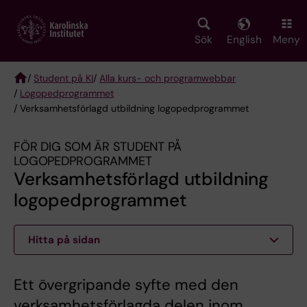
Skip
to
main
Sök
English
Meny
content
/
Student på KI
/
Alla kurs- och programwebbar
/
Logopedprogrammet
Breadcrumb
/ Verksamhetsförlagd utbildning logopedprogrammet
FÖR DIG SOM ÄR STUDENT PÅ
LOGOPEDPROGRAMMET
Verksamhetsförlagd utbildning
logopedprogrammet
Hitta på sidan
Ett övergripande syfte med den
verksamhetsförlagda delen inom