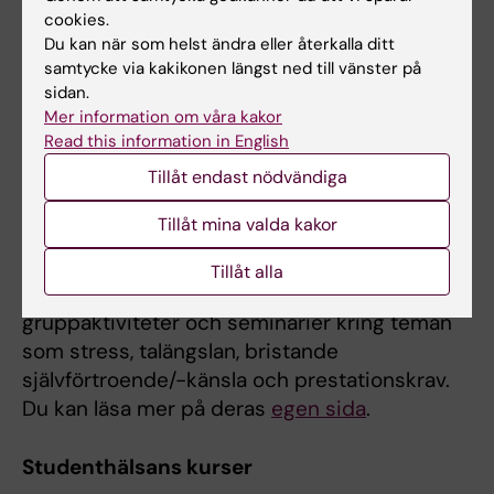
Friskvårdens pass. Du kan även delta i olika
cookies.
aktiviteter arrangerade av Stockholms
Du kan när som helst ändra eller återkalla ditt
Studenters Idrottsförening (SSIF) och att träna
samtycke via kakikonen längst ned till vänster på
på Friskis & Svettis till rabatterat pris.
sidan.
Mer information om våra kakor
Träning och friskvård på KI
Read this information in English
Tillåt endast nödvändiga
Studenthälsan
Tillåt mina valda kakor
Hos Studenthälsan kan du få individuell
kontakt i form av stöd, rådgivning och samtal.
Tillåt alla
Du har också möjlighet att delta i olika
gruppaktiviteter och seminarier kring teman
som stress, talängslan, bristande
självförtroende/-känsla och prestationskrav.
Du kan läsa mer på deras
egen sida
.
Studenthälsans kurser