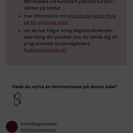
fått besked vid kursstart: påbörja kursen i
väntan på beslut
mer information om
tillgodoräknande finns
på
KIs centrala sidor
om du har frågor kring tillgodoräknanden
eller kring din ansökan kan du vända dig till
programmets studievägledare
(
helen.agren@ki.se
)
Hade du nytta av informationen på denna sida?
Yes
No
Innehållsgranskare:
Sofia Strömbergsson