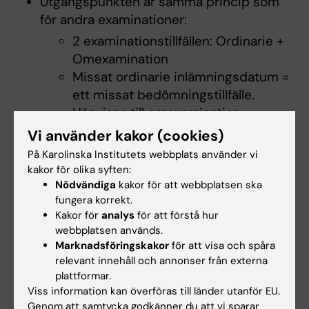
Utgångspunkten är samma princip som
för andra examinationer:
2 examinationstillfällen: Ordinarie +
Omexamination
Missat ordinarie inlämningsdatum =
ett missat bedömningstillfälle.
Hänvisas till omexamination.
Möjlighet att ge dispens/erbjuda
Vi använder kakor (cookies)
förlängning kan ges, men endast om
På Karolinska Institutets webbplats använder vi
förfrågan inkommer före deadline.
kakor för olika syften:
Nödvändiga
kakor för att webbplatsen ska
fungera korrekt.
Hälsa och träning
Kakor för
analys
för att förstå hur
webbplatsen används.
Marknadsföringskakor
för att visa och spåra
Träning för studenter
relevant innehåll och annonser från externa
plattformar.
Du som student vid KI har möjlighet att träna
Viss information kan överföras till länder utanför EU.
på Friskvårdens gym i Huddinge samt delta i
Genom att samtycka godkänner du att vi sparar