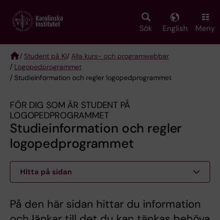
Skip
to
main
Sök
English
Meny
content
/
Student på KI
/
Alla kurs- och programwebbar
/
Logopedprogrammet
Breadcrumb
/ Studieinformation och regler logopedprogrammet
FÖR DIG SOM ÄR STUDENT PÅ
LOGOPEDPROGRAMMET
Studieinformation och regler
logopedprogrammet
Hitta på sidan
På den här sidan hittar du information
och länkar till det du kan tänkas behöva