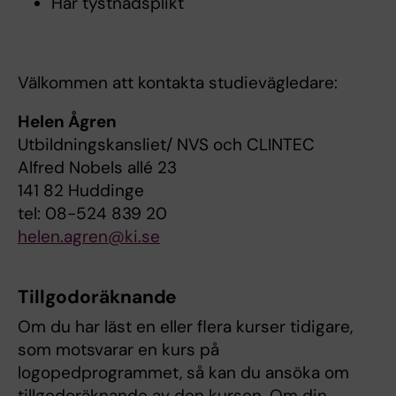
Har tystnadsplikt
Välkommen att kontakta studievägledare:
Helen Ågren
Utbildningskansliet/ NVS och CLINTEC
Alfred Nobels allé 23
141 82 Huddinge
tel: 08-524 839 20
helen.agren@ki.se
Tillgodoräknande
Om du har läst en eller flera kurser tidigare,
som motsvarar en kurs på
logopedprogrammet, så kan du ansöka om
tillgodoräknande av den kursen. Om din