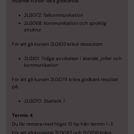
följande kurser vara godkända:
2LG072:
Talkommunikation
2LG068:
Kommunikation och språklig
struktur
För att gå kursen 2LG103 krävs dessutom:
2LG101: Tidiga avvikelser i ätande, joller och
kommunikation
För att gå kursen 2LG078 krävs godkänt resultat
på:
2LG070: Statistik 1
Termin 4
Du får restera med högst 15 hp från termin 1-3.
För att gå kurserna 2LG082 och 2LG106 krävs