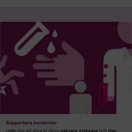
Rapportera incidenter
Hjälp oss att göra KI till en
säkrare
,
tryggare
och
mer