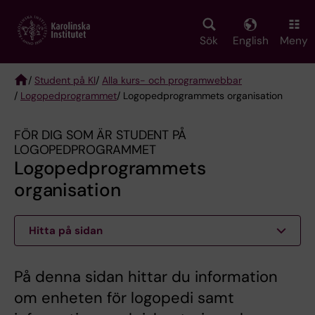
Skip
to
main
Sök
English
Meny
content
/
Student på KI
/
Alla kurs- och programwebbar
/
Logopedprogrammet
/ Logopedprogrammets organisation
Breadcrumb
FÖR DIG SOM ÄR STUDENT PÅ
LOGOPEDPROGRAMMET
Logopedprogrammets
organisation
Hitta på sidan
På denna sidan hittar du information
om enheten för logopedi samt