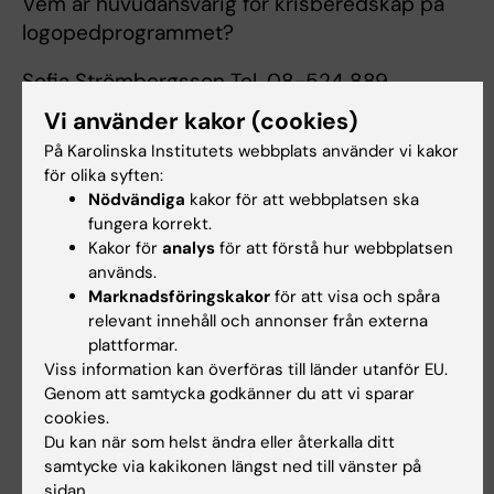
Vem är huvudansvarig för krisberedskap på
logopedprogrammet?
Sofia Strömbergsson Tel. 08-524 889
53,
sofia.strombergsson@ki.se
Vi använder kakor (cookies)
På Karolinska Institutets webbplats använder vi kakor
Vem är huvudansvarig för krisberedskap på
för olika syften:
hela KI?
Nödvändiga
kakor för att webbplatsen ska
fungera korrekt.
Säkerhetschef på KI Magnus Håkansson, E-
Kakor för
analys
för att förstå hur webbplatsen
post:
magnus.hakansson@ki.se
används.
Marknadsföringskakor
för att visa och spåra
Vilka åtgärder skall vidtagas vid kris på
relevant innehåll och annonser från externa
logopedprogrammet?
plattformar.
Viss information kan överföras till länder utanför EU.
1. Information
Genom att samtycka godkänner du att vi sparar
Intern
cookies.
Du kan när som helst ändra eller återkalla ditt
Alla grupper och personer som är berörda av
samtycke via kakikonen längst ned till vänster på
händelsen, behöver informeras. Muntlig
sidan.