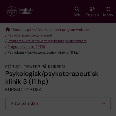
Skip
to
main
Sök
English
Meny
content
/
Student på KI
/
Alla kurs- och programwebbar
/
Psykoterapeut­programmet
Breadcrumb
/
Programöversikt för ditt psykoterapeutprogram
/
Programöversikt 2PT16
/ Psykologisk/psykoterapeutisk klinik 3 (11 hp)
FÖR STUDENTER PÅ KURSEN
Psykologisk/psykoterapeutisk
klinik 3 (11 hp)
KURSKOD 2PT134
Hitta på sidan