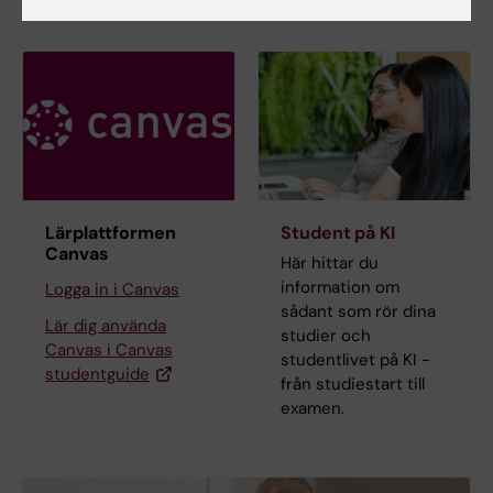
Lärplattformen
Student på KI
Canvas
Här hittar du
information om
Logga in i Canvas
sådant som rör dina
Lär dig använda
studier och
Canvas i Canvas
studentlivet på KI -
studentguide
från studiestart till
examen.