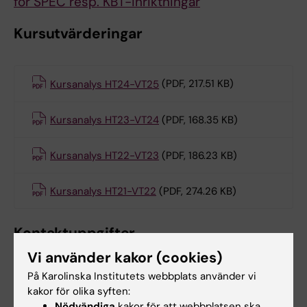
för SPEC resp. KBT-inriktningar
Kursutvärderingar
Kursanalys HT24-VT25
(PDF, 217.51 KB)
Kursanalys HT23-VT24
(PDF, 168.35 KB)
Kursanalys HT22-VT23
(PDF, 186.23 KB)
Kursanalys HT21-VT22
(PDF, 274.26 KB)
Kontaktuppgifter
Vi använder kakor (cookies)
På Karolinska Institutets webbplats använder vi
Hanna Sahlin
kakor för olika syften:
Examinator
Nödvändiga
kakor för att webbplatsen ska