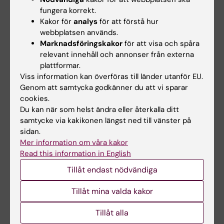
fungera korrekt.
E-post:
Kakor för
analys
för att förstå hur
hanna.sahlin@ki.se
webbplatsen används.
Marknadsföringskakor
för att visa och spåra
relevant innehåll och annonser från externa
plattformar.
Maria Del Mar Herrero
Viss information kan överföras till länder utanför EU.
Kursansvarig
Genom att samtycka godkänner du att vi sparar
E-post:
cookies.
maria.herrero@ki.se
Du kan när som helst ändra eller återkalla ditt
samtycke via kakikonen längst ned till vänster på
sidan.
Mer information om våra kakor
Maria Jansson
Read this information in English
Programadministratör
Tillåt endast nödvändiga
Telefon:
Tillåt mina valda kakor
+46852483396
E-post:
Tillåt alla
maria.jansson@ki.se