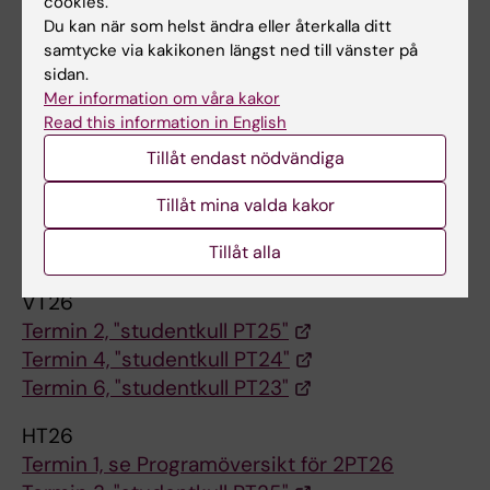
cookies.
Du kan när som helst ändra eller återkalla ditt
Ramschema PT HT26, 260323
(PDF, 225.5 KB)
samtycke via kakikonen längst ned till vänster på
sidan.
Mer information om våra kakor
Undervisningsschema
Read this information in English
Detaljerat undervisningsschema för hela
Tillåt endast nödvändiga
terminen hittar du via länkarna nedan. Notera
att dessa scheman innehåller kurserna för
Tillåt mina valda kakor
kullens
båda
inriktningar. Obs! att schemat är
preliminärt fram till två veckor före kursstart.
Tillåt alla
VT26
Termin 2, "studentkull PT25"
Termin 4, "studentkull PT24"
Termin 6, "studentkull PT23"
HT26
Termin 1, se Programöversikt för 2PT26