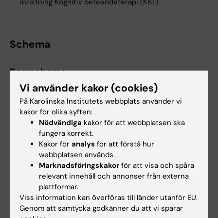
inriktning Kognitiv beteendeterapi (KBT)
Schema
Ramschema
Vi använder kakor (cookies)
Psykoterapeutprogrammet följer
KI:s generella
terminstider
för utbildningar på grund- och
På Karolinska Institutets webbplats använder vi
avancerad nivå.
kakor för olika syften:
Nödvändiga
kakor för att webbplatsen ska
Övergripande information om start- och
fungera korrekt.
Kakor för
analys
för att förstå hur
slutdatum för respektive kurs hittar du i
webbplatsen används.
terminens ramschema, tillsammans med
Marknadsföringskakor
för att visa och spåra
information om kursansvarig lärare.
relevant innehåll och annonser från externa
plattformar.
Viss information kan överföras till länder utanför EU.
Genom att samtycka godkänner du att vi sparar
Ramschema PT VT26
(PDF, 224.53 KB)