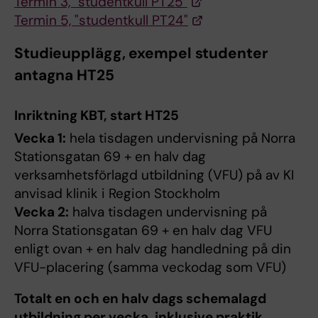
Termin 3, "studentkull PT25"
Termin 5, "studentkull PT24"
Studieupplägg, exempel studenter
antagna HT25
Inriktning KBT, start HT25
Vecka 1:
hela tisdagen undervisning på Norra
Stationsgatan 69 + en halv dag
verksamhetsförlagd utbildning (VFU) på av KI
anvisad klinik i Region Stockholm
Vecka 2:
halva tisdagen undervisning på
Norra Stationsgatan 69 + en halv dag VFU
enligt ovan + en halv dag handledning på din
VFU-placering (samma veckodag som VFU)
Totalt en och en halv dags schemalagd
utbildning per vecka, inklusive praktik.