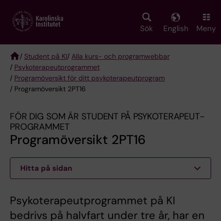
Skip
to
main
Sök
English
Meny
content
/
Student på KI
/
Alla kurs- och programwebbar
/
Psykoterapeut­programmet
Breadcrumb
/
Programöversikt för ditt psykoterapeutprogram
/ Programöversikt 2PT16
FÖR DIG SOM ÄR STUDENT PÅ PSYKOTERAPEUT­
PROGRAMMET
Programöversikt 2PT16
Hitta på sidan
Psykoterapeutprogrammet på KI
bedrivs på halvfart under tre år, har en