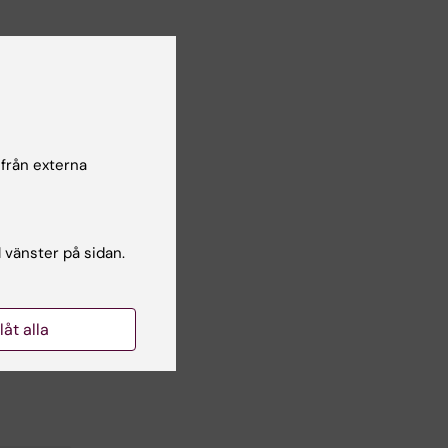
 från externa
l vänster på sidan.
llåt alla