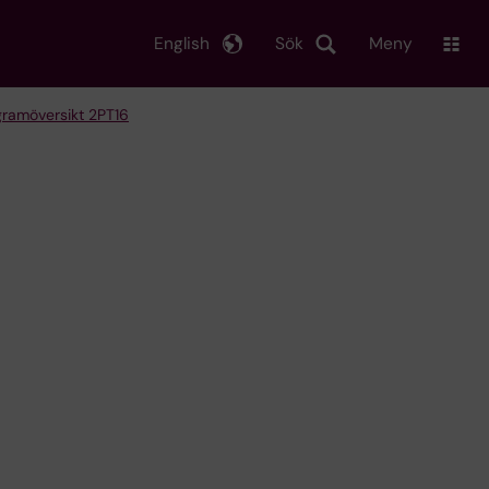
English
Sök
Meny
gramöversikt 2PT16