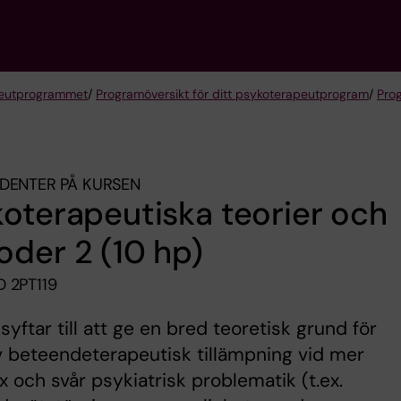
eut­programmet
/
Programöversikt för ditt psykoterapeutprogram
/
Pro
DENTER PÅ KURSEN
oterapeutiska teorier och
der 2 (10 hp)
 2PT119
syftar till att ge en bred teoretisk grund för
v beteendeterapeutisk tillämpning vid mer
 och svår psykiatrisk problematik (t.ex.