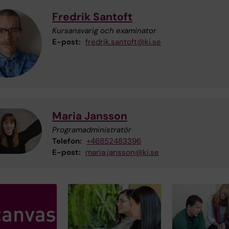
Fredrik Santoft
Kursansvarig och examinator
E-post:
fredrik.santoft@ki.se
Maria Jansson
Programadministratör
Telefon:
+46852483396
E-post:
maria.jansson@ki.se