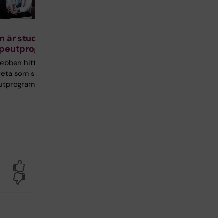
m är student på
apeutprogrammet
bben hittar du allt
veta som student på
utprogrammet.
Yes
No