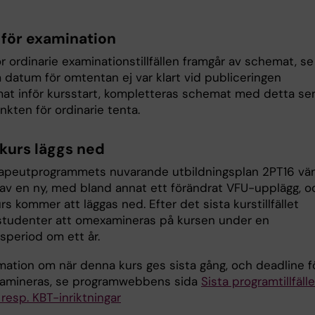
för examination
 ordinarie examinationstillfällen framgår av schemat, se
 datum för omtentan ej var klart vid publiceringen
at inför kursstart, kompletteras schemat med detta se
nkten för ordinarie tenta.
kurs läggs ned
apeutprogrammets nuvarande utbildningsplan 2PT16 vä
 av en ny, med bland annat ett förändrat VFU-upplägg, o
s kommer att läggas ned. Efter det sista kurstillfället
studenter att omexamineras på kursen under en
speriod om ett år.
rmation om när denna kurs ges sista gång, och deadline f
amineras, se programwebbens sida
Sista programtillfäll
resp. KBT-inriktningar