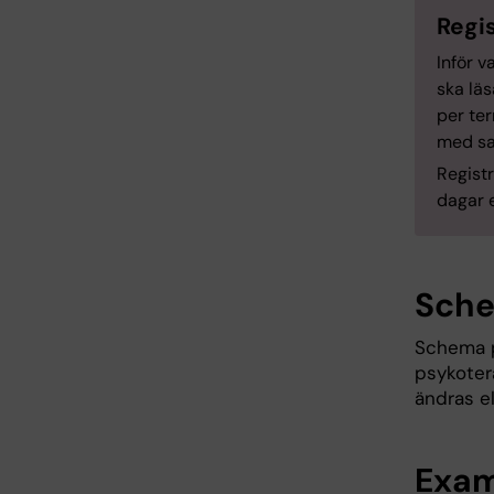
Regis
Inför v
ska läs
per ter
med sa
Registr
dagar e
Sch
Schema p
psykote
ändras e
Exami