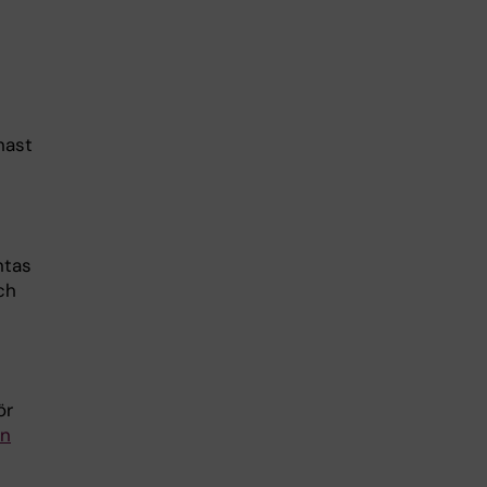
nast
ntas
ch
ör
en