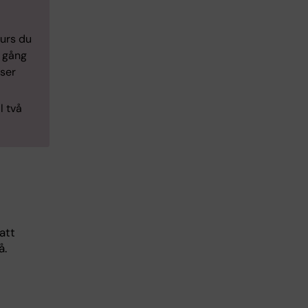
urs du
n gång
rser
l två
att
å.