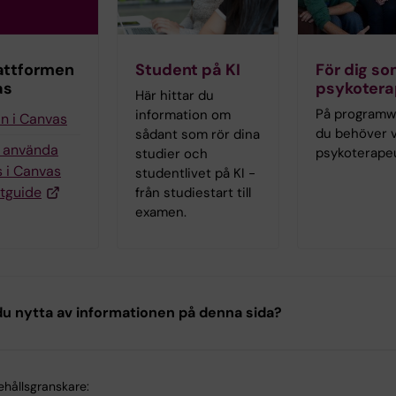
attformen
Student på KI
För dig so
as
psykoter
Här hittar du
På programwe
information om
in i Canvas
du behöver 
sådant som rör dina
g använda
psykoterape
studier och
 i Canvas
studentlivet på KI -
tguide
från studiestart till
examen.
u nytta av informationen på denna sida?
ehållsgranskare: