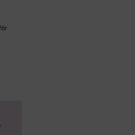
för
h