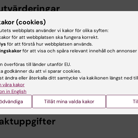
utvärderingar
kakor (cookies)
tutets webbplats använder vi kakor för olika syften:
ursanalys HT24 - VT25
(PDF, 257.92 KB)
akor för att webbplatsen ska fungera korrekt.
lys
för att förstå hur webbplatsen används.
ursanalys HT23 - VT24
(PDF, 257.17 KB)
ingskakor
för att visa och spåra relevant innehåll och annonser
 överföras till länder utanför EU.
ursanalys HT21 - VT22
(PDF, 224.19 KB)
 godkänner du att vi sparar cookies.
t ändra eller återkalla ditt samtycke via kakikonen längst ned til
ursanalys HT20 - VT21
(PDF, 786.66 KB)
 våra kakor
on in English
ursanalys HT18-VT19
(PDF, 608.37 KB)
nödvändiga
Tillåt mina valda kakor
Ti
aktuppgifter