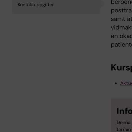
beroend
Kontaktuppgifter
posttr
samt at
vidmakt
en öka
patient
Kurs
Aktue
Inf
Denna 
termin 