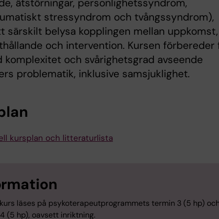
e, ätstörningar, personlighetssyndrom,
aumatiskt stressyndrom och tvångssyndrom),
t särskilt belysa kopplingen mellan uppkomst,
hållande och intervention. Kursen förbereder 
d komplexitet och svårighetsgrad avseende
ers problematik, inklusive samsjuklighet.
plan
ll kursplan och litteraturlista
ormation
kurs läses på psykoterapeutprogrammets termin 3 (5 hp) oc
4 (5 hp), oavsett inriktning.