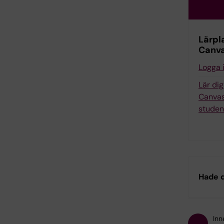
Lärpl
Canv
Logga 
Lär di
Canvas
studen
Hade d
Inn