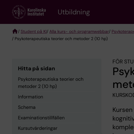
Skip
to
Utbildning
main
content
/
Student på KI
/
Alla kurs- och programwebbar
/
Psykoterap
/ Psykoterapeutiska teorier och metoder 2 (10 hp)
Breadcrumb
FÖR STU
Psyk
Hitta på sidan
Psykoterapeutiska teorier och
meto
metoder 2 (10 hp)
KURSKOD
Information
Schema
Kursen 
kogniti
Examinationstillfällen
komplex
Kursutvärderingar