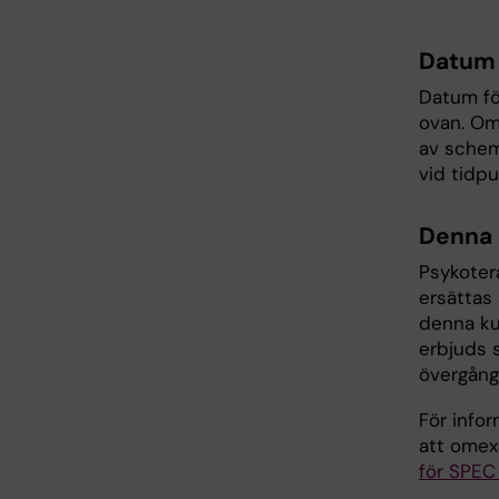
Datum 
Datum för
ovan. Om
av schem
vid tidpu
Denna 
Psykoter
ersättas
denna kur
erbjuds 
övergång
För info
att omex
för SPEC 