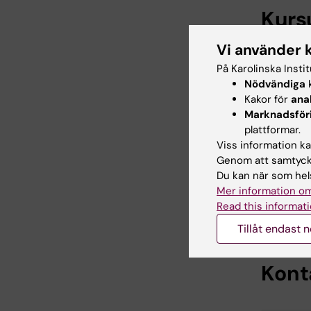
Kurs
Vi använder 
På Karolinska Insti
K
Nödvändiga
k
Kakor för
ana
K
Marknadsför
plattformar.
Viss information kan
K
Genom att samtycka
Du kan när som hels
K
Mer information om
Read this informati
K
Tillåt endast 
Kont