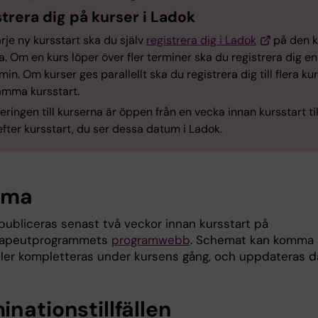
trera dig på kurser i Ladok
arje ny kursstart ska du själv
registrera dig i Ladok
på den k
a. Om en kurs löper över fler terminer ska du registrera dig e
min. Om kurser ges parallellt ska du registrera dig till flera ku
mma kursstart.
eringen till kurserna är öppen från en vecka innan kursstart til
fter kursstart, du ser dessa datum i Ladok.
ema
ubliceras senast två veckor innan kursstart på
rapeutprogrammets
programwebb
. Schemat kan komma 
ller kompletteras under kursens gång, och uppdateras d
nationstillfällen