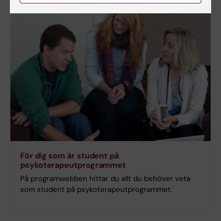
För dig som är student på
psykoterapeutprogrammet
På programwebben hittar du allt du behöver veta
som student på psykoterapeutprogrammet.