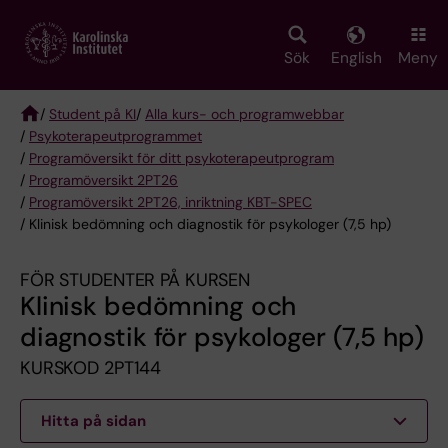
Skip
to
main
Sök
English
Meny
content
/
Student på KI
/
Alla kurs- och programwebbar
/
Psykoterapeut­programmet
Breadcrumb
/
Programöversikt för ditt psykoterapeutprogram
/
Programöversikt 2PT26
/
Programöversikt 2PT26, inriktning KBT-SPEC
/ Klinisk bedömning och diagnostik för psykologer (7,5 hp)
FÖR STUDENTER PÅ KURSEN
Klinisk bedömning och
diagnostik för psykologer (7,5 hp)
KURSKOD 2PT144
Hitta på sidan