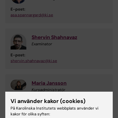
E-post:
asa.spannargard@ki.se
Shervin Shahnavaz
Examinator
E-post:
shervin.shahnavaz@ki.se
Maria Jansson
Kursadministratör
Vi använder kakor (cookies)
Telefon:
+46852483396
På Karolinska Institutets webbplats använder vi
E-post:
kakor för olika syften: