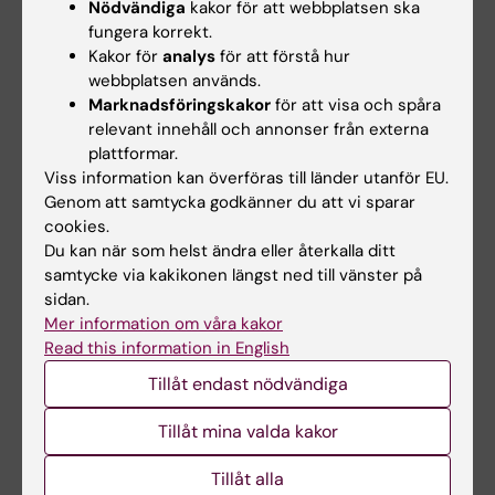
maria.jansson@ki.se
Nödvändiga
kakor för att webbplatsen ska
fungera korrekt.
Kakor för
analys
för att förstå hur
webbplatsen används.
Marknadsföringskakor
för att visa och spåra
relevant innehåll och annonser från externa
plattformar.
Viss information kan överföras till länder utanför EU.
Genom att samtycka godkänner du att vi sparar
cookies.
Du kan när som helst ändra eller återkalla ditt
Lärplattformen
Student på KI
Canvas
samtycke via kakikonen längst ned till vänster på
Här hittar du
sidan.
information om
Logga in i Canvas
Mer information om våra kakor
sådant som rör dina
Lär dig använda
Read this information in English
studier och
Canvas i Canvas
studentlivet på KI -
Tillåt endast nödvändiga
studentguide
från studiestart till
examen.
Tillåt mina valda kakor
Tillåt alla