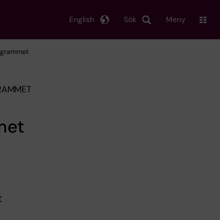
English
Sök
Meny
rogrammet
GRAMMET
met
t