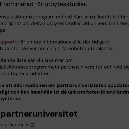
llt nominerad för utbytesstudier.
ensjuksköterskeprogrammet vid Karolinska Institutet har 
möjlighet att delta i utbytesstudier vid universitet i No
pa.
apporter
är en bra informationskälla där tidigare
tudenter skriver om sina erfarenheter utomlands.
tående lista kan du läsa mer om
juksköterskeprogrammets partneruniversitet och vad d
uda utbytesstudenter.
a att informationen om partneruniversiteten uppdate
rligt och kan innehålla fel då universiteten ibland ändr
icys/krav.
 partneruniversitet
mn, Danmark