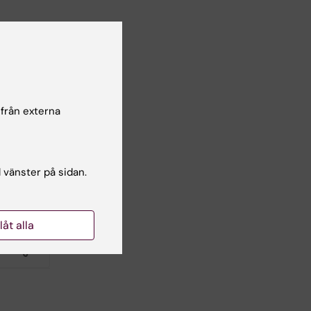
 från externa
l vänster på sidan.
llåt alla
Yes
No