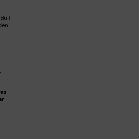
du i
rden
e
ras
ar