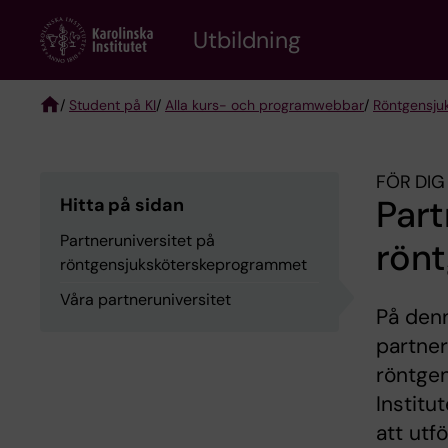
Skip
to
Utbildning
main
content
/
Student på KI
/
Alla kurs- och programwebbar
/
Röntgen­sju
Breadcrumb
FÖR DIG
Part
Hitta på sidan
Partneruniversitet på
rön
röntgensjuksköterskeprogrammet
Våra partneruniversitet
På denn
partner
röntge
Institu
att utfö