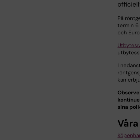
officie
På röntg
termin 6 
och Euro
Utbytesr
utbytess
I nedans
röntgens
kan erbj
Observer
kontinue
sina pol
Våra
Köpenha