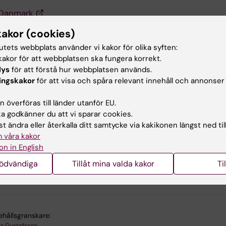
 Danmark
kakor (cookies)
rs, Finland
tutets webbplats använder vi kakor för olika syften:
land
akor för att webbplatsen ska fungera korrekt.
lys
för att förstå hur webbplatsen används.
m, Norge
ingskakor
för att visa och spåra relevant innehåll och annonser
 överföras till länder utanför EU.
 godkänner du att vi sparar cookies.
 Portugal
t ändra eller återkalla ditt samtycke via kakikonen längst ned til
 våra kakor
, Österrike
on in English
nödvändiga
Tillåt mina valda kakor
Ti
u nytta av informationen på denna sida?
ehållsgranskare:
us Gustafsson