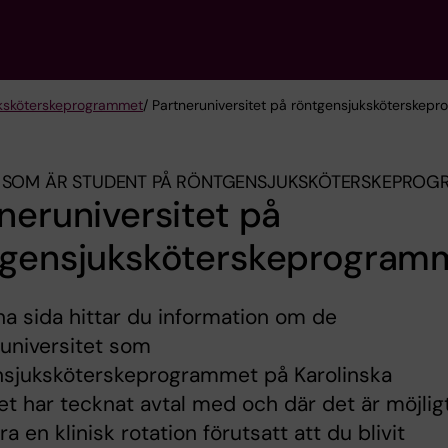
k­sköterske­programmet
/ Partneruniversitet på röntgensjuksköterskep
 SOM ÄR STUDENT PÅ RÖNTGEN­SJUK­SKÖTERSKE­PRO
neruniversitet på
tgensjuksköterskeprogram
a sida hittar du information om de
universitet som
nsjuksköterskeprogrammet på Karolinska
tet har tecknat avtal med och där det är möjlig
ra en klinisk rotation förutsatt att du blivit