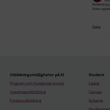
Redaktör:
Ann
Sidan uppda
Dela
Utbildningsmöjligheter på KI
Student
Program och fristående kurser
Ladok
Uppdragsutbildning
Canvas
Forskarutbildning
Schema
Studentmej