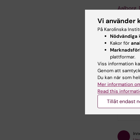
Aalborg,
Vi använder 
Helsingfo
På Karolinska Insti
Vasa, Fin
Nödvändiga
k
Kakor för
ana
Trondhei
Marknadsför
plattformar.
Malta
Viss information kan
Genom att samtycka
Lissabon,
Du kan när som hels
Mer information om
Innsbruck
Read this informati
Tillåt endast 
Hade d
Inn
Lin