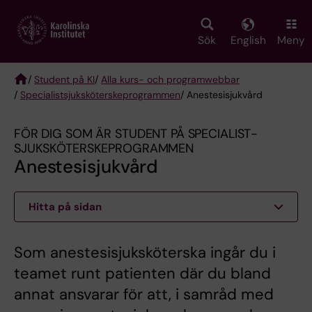
Skip
to
main
Sök
English
Meny
content
/
Student på KI
/
Alla kurs- och programwebbar
/
Specialist­sjuksköterske­programmen
/ Anestesisjukvård
Breadcrumb
FÖR DIG SOM ÄR STUDENT PÅ SPECIALIST­
SJUKSKÖTERSKE­PROGRAMMEN
Anestesisjukvård
Hitta på sidan
Som anestesisjuksköterska ingår du i
teamet runt patienten där du bland
annat ansvarar för att, i samråd med