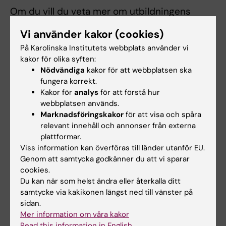
Om du vill du veta mer om utbildningens
innehåll och lärandemål, läs
utbildningsplanen
Vi använder kakor (cookies)
På Karolinska Institutets webbplats använder vi
Programöversikt
kakor för olika syften:
Nödvändiga
kakor för att webbplatsen ska
Termin 1
fungera korrekt.
Kakor för
analys
för att förstå hur
webbplatsen används.
2SP032 Vetenskaplig teori och metod i omvårdnad
Marknadsföringskakor
för att visa och spåra
(7,5 hp)
relevant innehåll och annonser från externa
plattformar.
Viss information kan överföras till länder utanför EU.
2SP044 Medicinsk vetenskap inom akutsjukvård
Genom att samtycka godkänner du att vi sparar
(7,5)
cookies.
Du kan när som helst ändra eller återkalla ditt
2AN009 Anestesisjukvård - perioperativ
samtycke via kakikonen längst ned till vänster på
omvårdnad 1 (15 hp)
sidan.
Mer information om våra kakor
Termin 2
Read this information in English