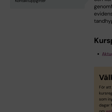
Kontaktuppgifter
genomfö
eviden
tandhyg
Kurs
Aktue
Vä
För att
kursreg
som in
dagar f
om
web