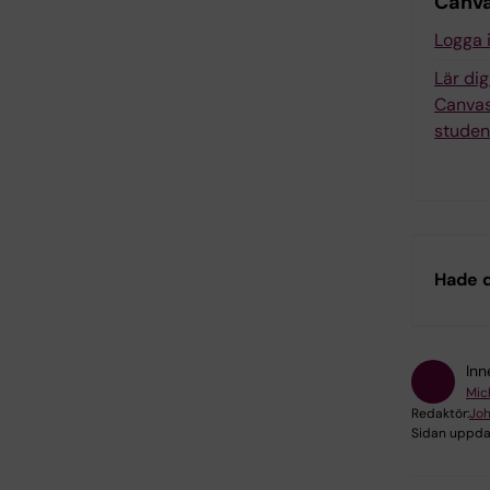
Canv
Logga 
Lär di
Canvas
studen
Hade d
Inn
Mic
Redaktör:
Joh
Sidan uppda