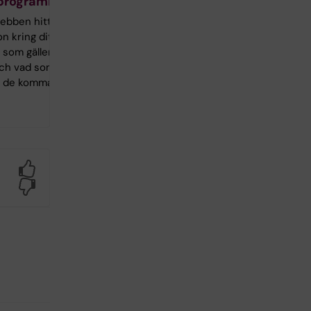
rprogrammet
ebben hittar
n kring ditt
 som gäller
 och vad som
r de kommande
Yes
No