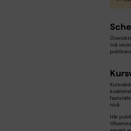
Sch
Översikt
två veck
publicer
Kurs
Kursvärde
kvalitet
faststäl
nivå.
Här publ
tillsamma
senast e