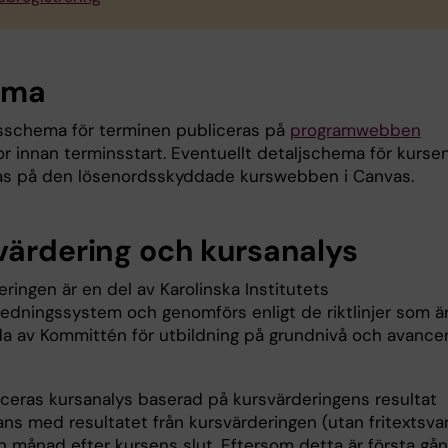
ema
sschema för terminen publiceras på
programwebben
or innan terminsstart. Eventuellt detaljschema för kurse
as på den lösenordsskyddade kurswebben i Canvas.
värdering och kursanalys
ringen är en del av Karolinska Institutets
sledningssystem och genomförs enligt de riktlinjer som ä
lda av Kommittén för utbildning på grundnivå och avance
iceras kursanalys baserad på kursvärderingens resultat
ns med resultatet från kursvärderingen (utan fritextsvar
n månad efter kursens slut. Eftersom detta är första gå