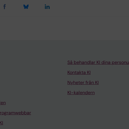
Så behandlar KI dina personu
Kontakta KI
Nyheter från KI
KI-kalendern
len
programwebbar
KI