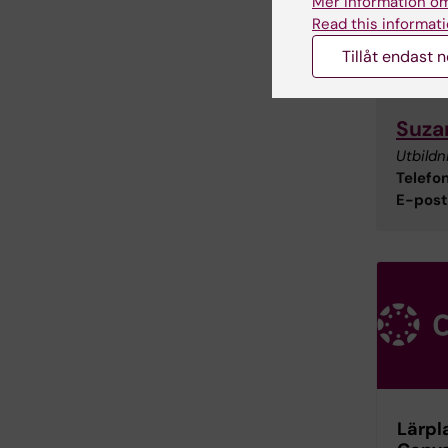
Mer information om
Kursan
Read this informati
E-post
Tillåt endast 
Suza
Utbildn
Telefon
E-post
Lärpl