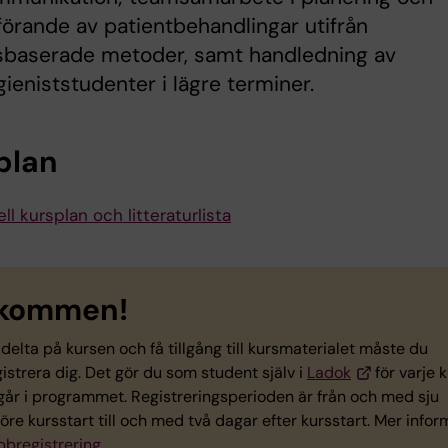
rande av patientbehandlingar utifrån
sbaserade metoder, samt handledning av
ieniststudenter i lägre terminer.
plan
ll kursplan och litteraturlista
lkommen!
 delta på kursen och få tillgång till kursmaterialet måste du
istrera dig. Det gör du som student själv i
Ladok
för varje 
går i programmet. Registreringsperioden är från och med sju
öre kursstart till och med två dagar efter kursstart. Mer infor
bregistrering