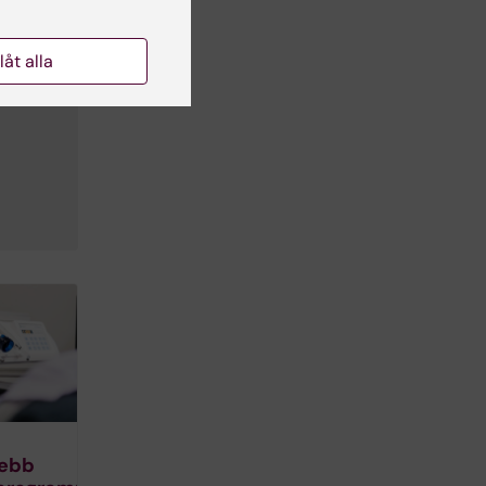
llåt alla
ebb