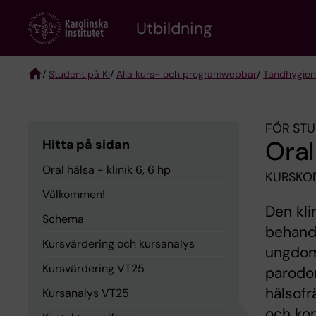
Skip
to
Utbildning
main
content
/
Student på KI
/
Alla kurs- och programwebbar
/
Tandhygien
Breadcrumb
FÖR STU
Oral
Hitta på sidan
Oral hälsa - klinik 6, 6 hp
KURSKOD
Välkommen!
Den kli
Schema
behandl
Kursvärdering och kursanalys
ungdom
Kursvärdering VT25
parodon
hälsofr
Kursanalys VT25
och ko