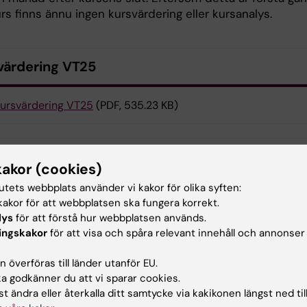
s finns ännu ingen kursvärdering eller kursanalys.
värdering VT25
ursvärdering VT25
(PDF, 535.23 KB)
analys VT25
kakor (cookies)
tutets webbplats använder vi kakor för olika syften:
ursanalys Oral hälsa - klinik 6 - VT25
(PDF, 175.75 KB)
akor för att webbplatsen ska fungera korrekt.
lys
för att förstå hur webbplatsen används.
ingskakor
för att visa och spåra relevant innehåll och annonser
aktuppgifter
 överföras till länder utanför EU.
 godkänner du att vi sparar cookies.
t ändra eller återkalla ditt samtycke via kakikonen längst ned til
elle Lau