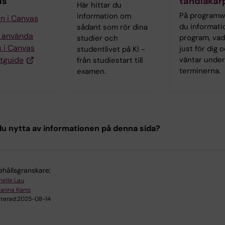
as
tandläka
Här hittar du
På programw
information om
in i Canvas
du informatio
sådant som rör dina
g använda
program, vad
studier och
 i Canvas
just för dig
studentlivet på KI -
tguide
väntar unde
från studiestart till
terminerna.
examen.
u nytta av informationen på denna sida?
ehållsgranskare:
helle Lau
anna Karro
terad:
2025-08-14