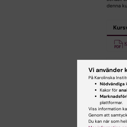
denna kur
Kurs
K
Kurs
Vi använder 
På Karolinska Insti
K
Nödvändiga
k
Kakor för
ana
Marknadsför
Kont
plattformar.
Viss information kan
Genom att samtycka
Du kan när som hels
Mich