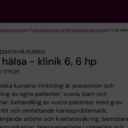
ist­programmet
/
Programöversikt tandhygienistprogrammet
/ Oral häls
DENTER PÅ KURSEN
 hälsa - klinik 6, 6 hp
 1TY025
niska kursens inriktning är prevention och
ing av egna patienter; vuxna, barn och
ar; behandling av vuxna patienter med grav
tit och omfattande kariesproblematik;
ämjande arbete och kvalitetssäkring; bemöta
mmunikation; teamsamarbete i planering och