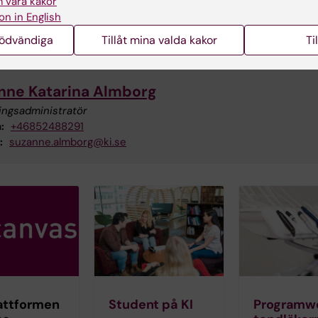
 våra kakor
svarig
on in English
:
michelle.lau@ki.se
nödvändiga
Tillåt mina valda kakor
Ti
nne Katarina Almborg
ingsadministratör
:
+46852488291
:
suzanne.almborg@ki.se
attformen
Student på KI
Programw