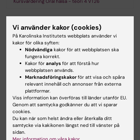
Kursvärdering Oral hälsa - teori 4 VT26
Kursanalys
Vi använder kakor (cookies)
På Karolinska Institutets webbplats använder vi
kakor för olika syften:
Kontaktuppgifter
Nödvändiga
kakor för att webbplatsen ska
fungera korrekt.
Kakor för
analys
för att förstå hur
Sebastian Malmqvist
webbplatsen används.
Kursansvarig
Marknadsföringskakor
för att visa och spåra
relevant innehåll och annonser från externa
Telefon:
plattformar.
+46852484398
Viss information kan överföras till länder utanför EU.
E-post:
Genom att samtycka godkänner du att vi sparar
sebastian.malmqvist@ki.se
cookies.
Du kan när som helst ändra eller återkalla ditt
samtycke via kakikonen längst ned till vänster på
sidan.
Suzanne Katarina Almborg
Mer information om våra kakor