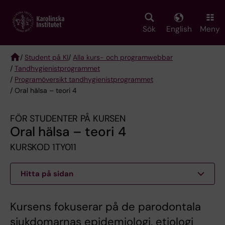
Skip
to
main
Sök
English
Meny
content
/
Student på KI
/
Alla kurs- och programwebbar
/
Tandhygienist­programmet
Breadcrumb
/
Programöversikt tandhygienistprogrammet
/ Oral hälsa – teori 4
FÖR STUDENTER PÅ KURSEN
Oral hälsa – teori 4
KURSKOD 1TY011
Hitta på sidan
Kursens fokuserar på de parodontala
sjukdomarnas epidemiologi, etiologi