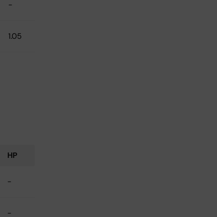
-
1.05
HP
-
-