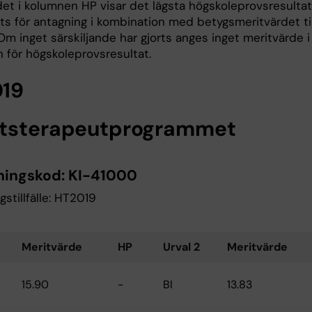
det i kolumnen HP visar det lägsta högskoleprovsresultat
ts för antagning i kombination med betygsmeritvärdet til
Om inget särskiljande har gjorts anges inget meritvärde i
 för högskoleprovsresultat.
19
tsterapeutprogrammet
ningskod:
KI-41000
gstillfälle: HT2019
Meritvärde
HP
Urval 2
Meritvärde
15.90
-
BI
13.83