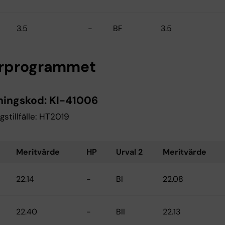
3.5
-
BF
3.5
rprogrammet
ningskod:
KI-41006
gstillfälle: HT2019
Meritvärde
HP
Urval 2
Meritvärde
22.14
-
BI
22.08
22.40
-
BII
22.13