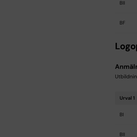
BII
BF
Log
Anmäl
Utbildnin
Urval 1
BI
BII