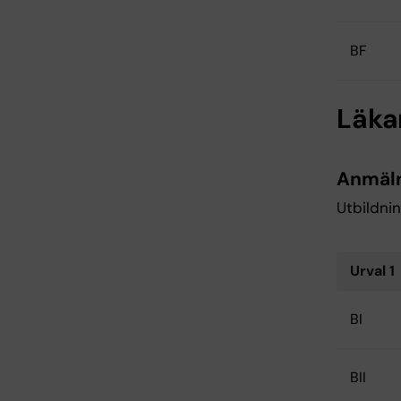
BF
Läka
Anmäl
Utbildnin
Urval 1
BI
BII