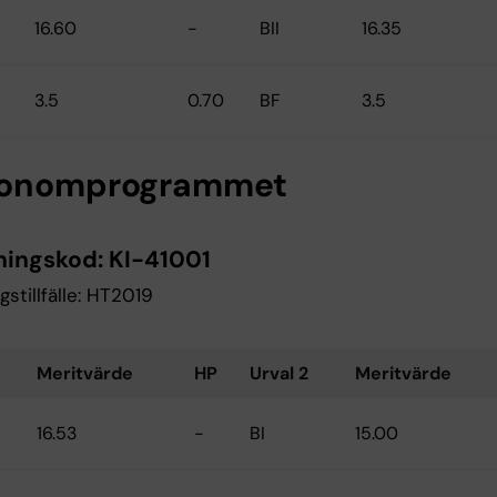
16.60
-
BII
16.35
3.5
0.70
BF
3.5
ionomprogrammet
ningskod:
KI-41001
gstillfälle: HT2019
Meritvärde
HP
Urval 2
Meritvärde
16.53
-
BI
15.00