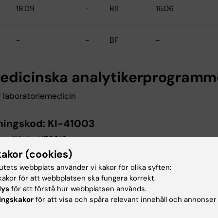
18.09
-
BII
16.06
-
-
BF
-
edicinska analytikerprogramm
g laboratoriemedicin
ningskod:
KI-41003
gstillfälle: HT2019
kakor (cookies)
tutets webbplats använder vi kakor för olika syften:
Meritvärde
HP
Urval 2
Meritvärde
akor för att webbplatsen ska fungera korrekt.
lys
för att förstå hur webbplatsen används.
ingskakor
för att visa och spåra relevant innehåll och annonser
16.60
-
BI
16.04