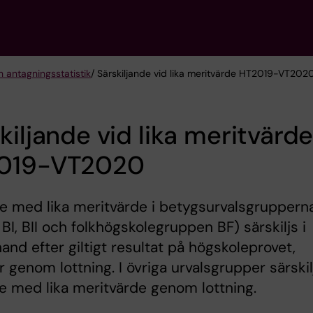
 antagningsstatistik
/ Särskiljande vid lika meritvärde HT2019-VT202
kiljande vid lika meritvärd
019-VT2020
e med lika meritvärde i betygsurvalsgruppern
BI, BII och folkhögskolegruppen BF) särskiljs i
hand efter giltigt resultat på högskoleprovet,
r genom lottning. I övriga urvalsgrupper särskil
 med lika meritvärde genom lottning.