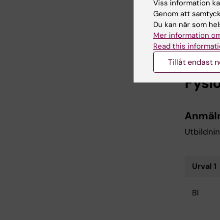
Viss information kan
BII
Genom att samtycka
Du kan när som hels
Mer information om
BF
Read this informati
Tillåt endast 
Fysi
Anmäl
Utbildnin
Urval 1
BI