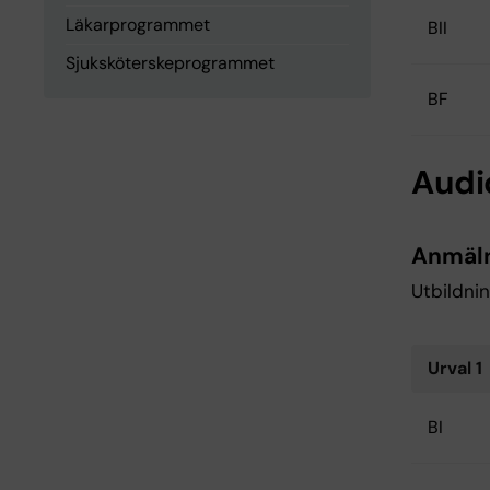
Läkarprogrammet
BII
Sjuksköterskeprogrammet
BF
Aud
Anmäl
Utbildnin
Urval 1
BI