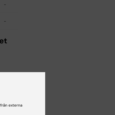
-
-
et
HP
 från externa
-