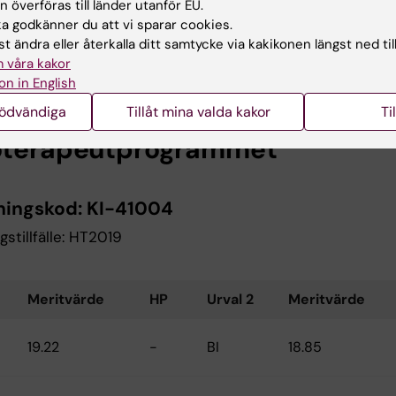
 överföras till länder utanför EU.
18.74
-
BII
18.09
 godkänner du att vi sparar cookies.
t ändra eller återkalla ditt samtycke via kakikonen längst ned til
 våra kakor
4.0
-
BF
3.5
on in English
nödvändiga
Tillåt mina valda kakor
Ti
oterapeutprogrammet
ningskod:
KI-41004
gstillfälle: HT2019
Meritvärde
HP
Urval 2
Meritvärde
19.22
-
BI
18.85