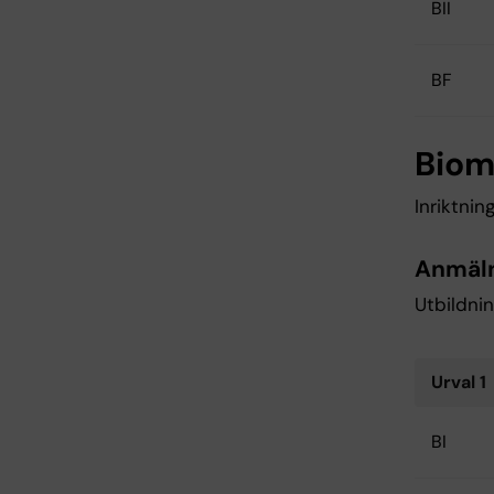
BII
BF
Biom
Inriktning
Anmäl
Utbildnin
Urval 1
BI