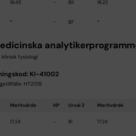
16.45
-
BII
16.22
*
-
BF
*
edicinska analytikerprogramm
 klinisk fysiologi
ningskod:
KI-41002
gstillfälle: HT2019
Meritvärde
HP
Urval 2
Meritvärde
17.24
-
BI
17.24