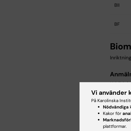
BII
BF
Biom
Inriktnin
Anmäl
Utbildnin
Vi använder 
På Karolinska Insti
Urval 1
Nödvändiga
k
Kakor för
ana
Marknadsför
BI
plattformar.