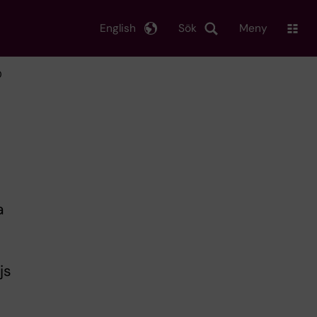
English
Sök
Meny
0
e
a
js