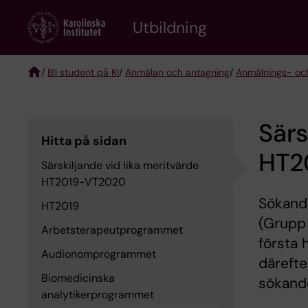
Skip
to
Utbildning
main
content
/
Bli student på KI
/
Anmälan och antagning
/
Anmälnings- och
Breadcrumb
Särs
Hitta på sidan
HT2
Särskiljande vid lika meritvärde
HT2019-VT2020
Sökand
HT2019
(Grupp 
Arbetsterapeutprogrammet
första 
Audionomprogrammet
därefte
Biomedicinska
sökande
analytikerprogrammet