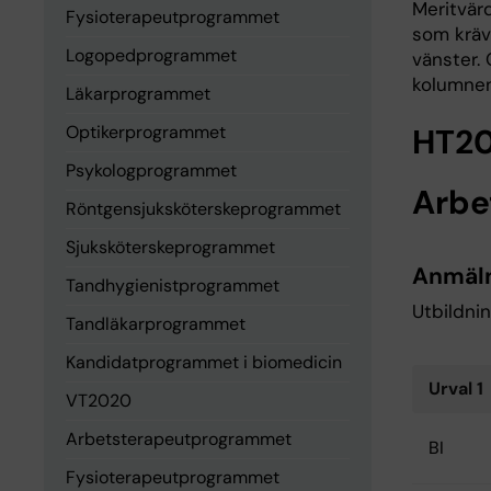
Meritvär
Fysioterapeutprogrammet
som kräv
Logopedprogrammet
vänster. 
kolumnen
Läkarprogrammet
Optikerprogrammet
HT20
Psykologprogrammet
Arbe
Röntgensjuksköterskeprogrammet
Sjuksköterskeprogrammet
Anmäl
Tandhygienistprogrammet
Utbildnin
Tandläkarprogrammet
Kandidatprogrammet i biomedicin
Urval 1
VT2020
Arbetsterapeutprogrammet
BI
Fysioterapeutprogrammet