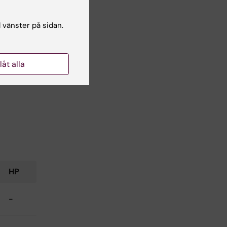
-
l vänster på sidan.
-
llåt alla
HP
-