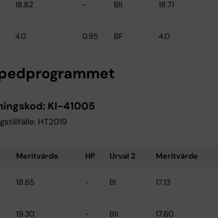
18.82
-
BII
18.71
4.0
0.95
BF
4.0
opedprogrammet
ningskod:
KI-41005
gstillfälle: HT2019
Meritvärde
HP
Urval 2
Meritvärde
18.65
-
BI
17.13
19.30
-
BII
17.60