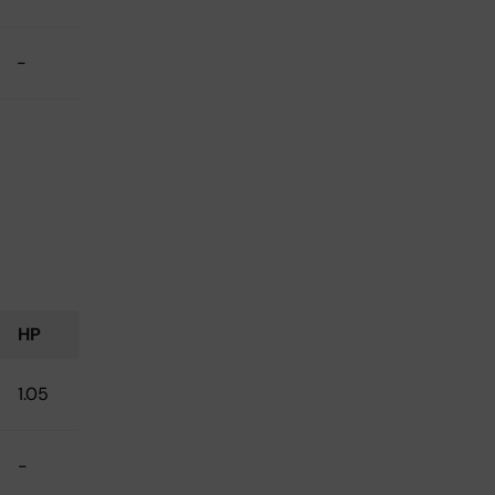
-
HP
1.05
-