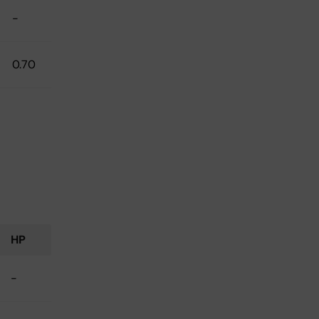
-
0.70
HP
-