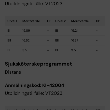
Utbildningstillfälle: VT2023
Urval 1
Meritvärde
HP
Urval 2
Meritvärde
HP
BI
15.89
-
BI
15.21
-
BII
16.62
-
BII
16.37
-
BF
3.5
-
BF
3.5
-
Sjuksköterskeprogrammet
Distans
Anmälningskod:
KI-42004
Utbildningstillfälle: VT2023