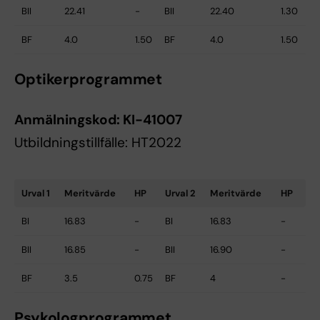
BII
22.41
-
BII
22.40
1.30
BF
4.0
1.50
BF
4.0
1.50
Optikerprogrammet
Anmälningskod:
KI-41007
Utbildningstillfälle: HT2022
Urval 1
Meritvärde
HP
Urval 2
Meritvärde
HP
BI
16.83
-
BI
16.83
-
BII
16.85
-
BII
16.90
-
BF
3.5
0.75
BF
4
-
Psykologprogrammet