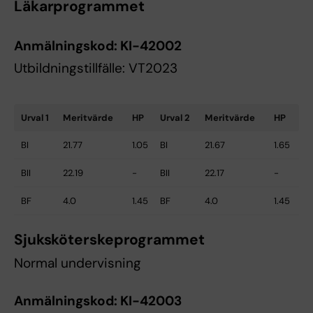
Läkarprogrammet
Anmälningskod:
KI-42002
Utbildningstillfälle: VT2023
Urval 1
Meritvärde
HP
Urval 2
Meritvärde
HP
BI
21.77
1.05
BI
21.67
1.65
BII
22.19
-
BII
22.17
-
BF
4.0
1.45
BF
4.0
1.45
Sjuksköterskeprogrammet
Normal undervisning
Anmälningskod:
KI-42003