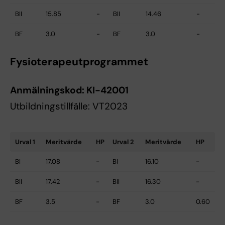
BII
15.85
-
BII
14.46
-
BF
3.0
-
BF
3.0
-
Fysioterapeutprogrammet
Anmälningskod:
KI-42001
Utbildningstillfälle: VT2023
Urval 1
Meritvärde
HP
Urval 2
Meritvärde
HP
BI
17.08
-
BI
16.10
-
BII
17.42
-
BII
16.30
-
BF
3.5
-
BF
3.0
0.60