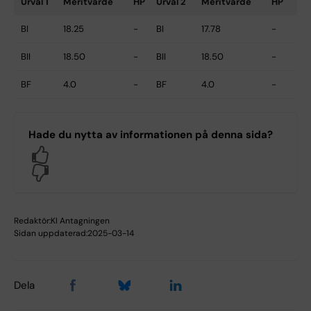
Urval 1
Meritvärde
HP
Urval 2
Meritvärde
HP
BI
18.25
-
BI
17.78
-
BII
18.50
-
BII
18.50
-
BF
4.0
-
BF
4.0
-
Hade du nytta av informationen på denna sida?
Yes
No
Redaktör:
KI Antagningen
Sidan uppdaterad:
2025-03-14
Dela