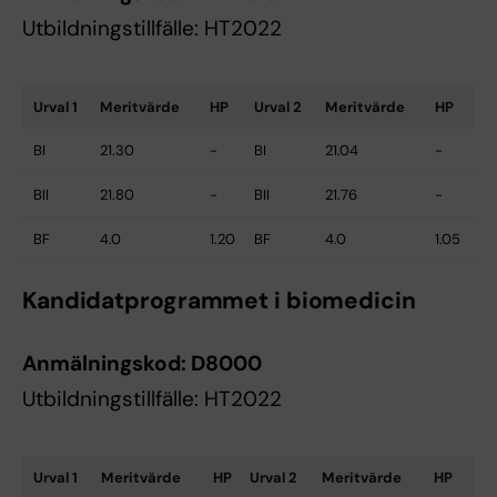
Utbildningstillfälle: HT2022
Urval 1
Meritvärde
HP
Urval 2
Meritvärde
HP
BI
21.30
-
BI
21.04
-
BII
21.80
-
BII
21.76
-
BF
4.0
1.20
BF
4.0
1.05
Kandidatprogrammet i biomedicin
Anmälningskod:
D8000
Utbildningstillfälle: HT2022
Urval 1
Meritvärde
HP
Urval 2
Meritvärde
HP