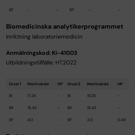
BF
-
-
BF
-
-
Biomedicinska analytikerprogrammet
Inriktning laboratoriemedicin
Anmälningskod:
KI-41003
Utbildningstillfälle: HT2022
Urval 1
Meritvärde
HP
Urval 2
Meritvärde
HP
BI
17.24
-
BI
16.25
-
BII
18.42
-
BII
18.42
-
BF
4.0
-
BF
3.0
0.40