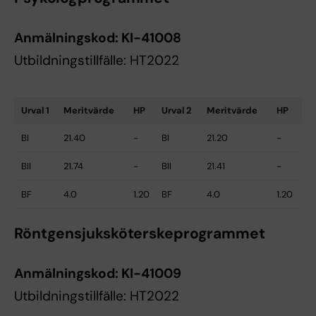
Anmälningskod:
KI-41008
Utbildningstillfälle: HT2022
Urval 1
Meritvärde
HP
Urval 2
Meritvärde
HP
BI
21.40
-
BI
21.20
-
BII
21.74
-
BII
21.41
-
BF
4.0
1.20
BF
4.0
1.20
Röntgensjuksköterskeprogrammet
Anmälningskod:
KI-41009
Utbildningstillfälle: HT2022