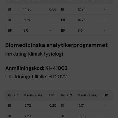
BI
14.95
0.50
BI
12.94
-
BII
16.20
-
BII
14.76
-
BF
3.0
-
BF
3.0
-
Biomedicinska analytikerprogrammet
Inriktning klinisk fysiologi
Anmälningskod:
KI-41002
Utbildningstillfälle: HT2022
Urval 1
Meritvärde
HP
Urval 2
Meritvärde
HP
BI
16.72
0.20
BI
16.01
-
BII
17.20
-
BII
15.86
-