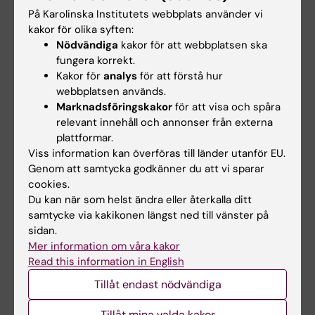
På Karolinska Institutets webbplats använder vi
BII
17.27
-
BII
17.24
-
kakor för olika syften:
Nödvändiga
kakor för att webbplatsen ska
BF
4.0
-
BF
3.5
0.65
fungera korrekt.
Kakor för
analys
för att förstå hur
webbplatsen används.
Sjuksköterskeprogrammet
Marknadsföringskakor
för att visa och spåra
Distans
relevant innehåll och annonser från externa
plattformar.
Viss information kan överföras till länder utanför EU.
Anmälningskod:
KI-41011
Genom att samtycka godkänner du att vi sparar
Utbildningstillfälle: HT2022
cookies.
Du kan när som helst ändra eller återkalla ditt
samtycke via kakikonen längst ned till vänster på
Urval 1
Meritvärde
HP
Urval 2
Meritvärde
HP
sidan.
Mer information om våra kakor
BI
18.75
-
BI
18.75
-
Read this information in English
Tillåt endast nödvändiga
BII
19.09
-
BII
19.09
-
BF
4.0
0.40
BF
4.0
0.40
Tillåt mina valda kakor