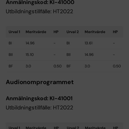
Anmälningskod:
KI-41000
Utbildningstillfälle: HT2022
Urval 1
Meritvärde
HP
Urval 2
Meritvärde
HP
BI
14.96
-
BI
13.61
-
BII
15.10
-
BII
14.96
-
BF
3.0
0.50
BF
3.0
0.50
Audionomprogrammet
Anmälningskod:
KI-41001
Utbildningstillfälle: HT2022
Urval 1
Meritvärde
HP
Urval 2
Meritvärde
HP