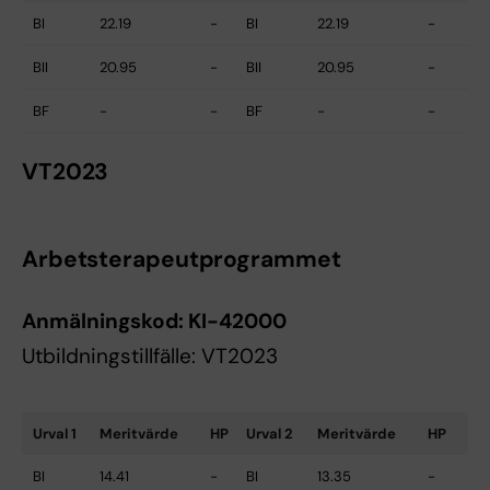
BI
22.19
-
BI
22.19
-
BII
20.95
-
BII
20.95
-
BF
-
-
BF
-
-
VT2023
Arbetsterapeutprogrammet
Anmälningskod:
KI-42000
Utbildningstillfälle: VT2023
Urval 1
Meritvärde
HP
Urval 2
Meritvärde
HP
BI
14.41
-
BI
13.35
-