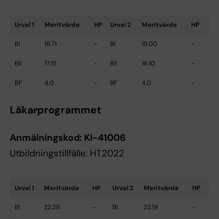
Urval 1
Meritvärde
HP
Urval 2
Meritvärde
HP
BI
16.71
-
BI
15.00
-
BII
17.15
-
BII
16.10
-
BF
4.0
-
BF
4.0
-
Läkarprogrammet
Anmälningskod:
KI-41006
Utbildningstillfälle: HT2022
Urval 1
Meritvärde
HP
Urval 2
Meritvärde
HP
BI
22.29
-
BI
22.19
-