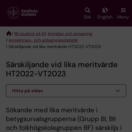
Skip
to
main
Sök
English
Meny
content
/
Bli student på KI
/
Anmälan och antagning
/
Anmälnings- och antagningsstatistik
Breadcrumb
/ Särskiljande vid lika meritvärde HT2022-VT2023
Särskiljande vid lika meritvärde
HT2022-VT2023
Hitta på sidan
Sökande med lika meritvärde i
betygsurvalsgrupperna (Grupp BI, BII
och folkhögskolegruppen BF) särskiljs i