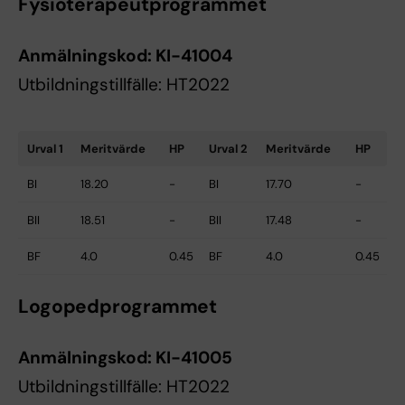
Fysioterapeutprogrammet
Anmälningskod:
KI-41004
Utbildningstillfälle: HT2022
Urval 1
Meritvärde
HP
Urval 2
Meritvärde
HP
BI
18.20
-
BI
17.70
-
BII
18.51
-
BII
17.48
-
BF
4.0
0.45
BF
4.0
0.45
Logopedprogrammet
Anmälningskod:
KI-41005
Utbildningstillfälle: HT2022