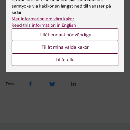
samtycke via kakikonen längst ned till vänster på
Hade du nytta av informationen på denna sida?
sidan.
Yes
Mer information om våra kakor
No
Read this information in English
Tillåt endast nödvändiga
Innehållsgranskare:
Tillåt mina valda kakor
Saif Salem Rustam
Redaktör:
Saif Salem Rustam
Tillåt alla
Sidan uppdaterad:
2026-03-27
Dela