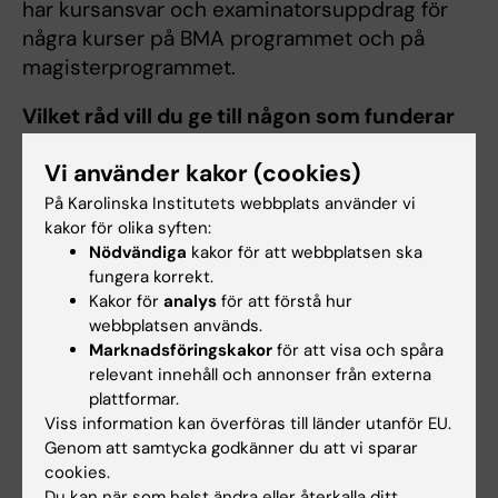
har kursansvar och examinatorsuppdrag för
några kurser på BMA programmet och på
magisterprogrammet.
Vilket råd vill du ge till någon som funderar
på att börja BMA-programmet?
Om du gillar
Vi använder kakor (cookies)
naturvetenskap och medicin och vill ha ett
arbete som är roligt och utvecklande så
På Karolinska Institutets webbplats använder vi
kakor för olika syften:
tycker jag att du skall välja det här
Nödvändiga
kakor för att webbplatsen ska
programmet. Det finns så många olika kliniska
fungera korrekt.
laboratorier att välja på och vid intresse kan
Kakor för
analys
för att förstå hur
du gå vidare och börja forska i någon
webbplatsen används.
forskningsgrupp. Om du tycker det känns
Marknadsföringskakor
för att visa och spåra
svårt med kurserna i början är mitt råd att inte
relevant innehåll och annonser från externa
plattformar.
ge upp. På BMA utbildningen har du stöd av
Viss information kan överföras till länder utanför EU.
de praktiska laborationerna och det kommer
Genom att samtycka godkänner du att vi sparar
hjälpa dig att förstå teorin.
cookies.
Du kan när som helst ändra eller återkalla ditt