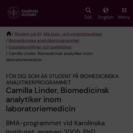
Skip
to
main
Sök
English
Meny
content
/
Student på KI
/
Alla kurs- och programwebbar
/
Biomedicinska analytikerprogrammet
Breadcrumb
/
Inspirationsfilmer och berättelser
/ Camilla Linder, Biomedicinsk analytiker inom
laboratoriemedicin
FÖR DIG SOM ÄR STUDENT PÅ BIOMEDICINSKA
ANALYTIKERPROGRAMMET
Camilla Linder, Biomedicinsk
analytiker inom
laboratoriemedicin
BMA-programmet vid Karolinska
Institutet, examen 2005, PhD,