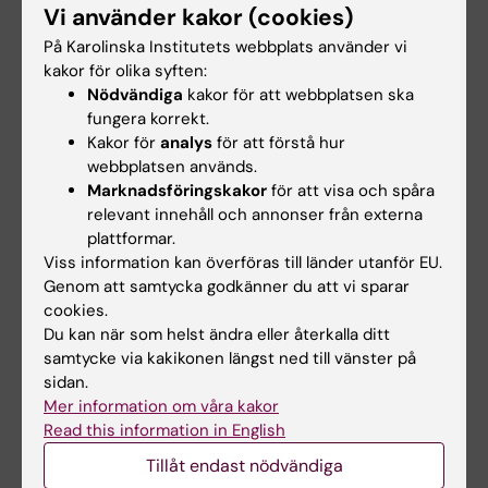
bredda dig över tid, då är BMA en utmärkt väg
Vi använder kakor (cookies)
att gå. Utbildningen ger en stark grund och
På Karolinska Institutets webbplats använder vi
öppnar dörrar till många olika områden - klinik,
kakor för olika syften:
forskning, undervisning, utveckling och mer
Nödvändiga
kakor för att webbplatsen ska
därtill. Vill du vara med och bidra till en hållbar
fungera korrekt.
framtid och spela en viktig roll i hälso- och
Kakor för
analys
för att förstå hur
webbplatsen används.
sjukvårdens utveckling, så är biomedicinsk
Marknadsföringskakor
för att visa och spåra
analytiker helt rätt val!
relevant innehåll och annonser från externa
plattformar.
Skriv gärna också vilket år du tog examen
Viss information kan överföras till länder utanför EU.
och vilka övriga utbildningar du har gått
Genom att samtycka godkänner du att vi sparar
exempelvis magister/master/doktorand.
cookies.
Jag tog examen 2019 och har sedan dess
Du kan när som helst ändra eller återkalla ditt
samtycke via kakikonen längst ned till vänster på
arbetat på olika arbetsplatser. Jag brinner lite
sidan.
extra för digitala lösningar och AI inom hälso-
Mer information om våra kakor
och sjukvården och tycker det är viktigt att
Read this information in English
biomedicinska analytiker är med och
Tillåt endast nödvändiga
utvecklar, kvalitetssäkrar och leder den