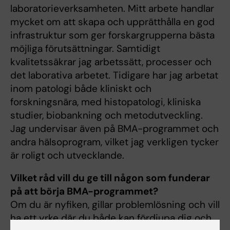
laboratorieverksamheten. Mitt arbete handlar
mycket om att skapa och upprätthålla en god
infrastruktur som ger forskargrupperna bästa
möjliga förutsättningar. Samtidigt
kvalitetssäkrar jag arbetssätt, processer och
det laborativa arbetet. Tidigare har jag arbetat
inom patologi både kliniskt och
forskningsnära, med histopatologi, kliniska
studier, biobankning och metodutveckling.
Jag undervisar även på BMA-programmet och
andra hälsoprogram, vilket jag verkligen tycker
är roligt och utvecklande.
Vilket råd vill du ge till någon som funderar
på att börja BMA-programmet?
Om du är nyfiken, gillar problemlösning och vill
ha ett yrke där du både kan fördjupa dig och