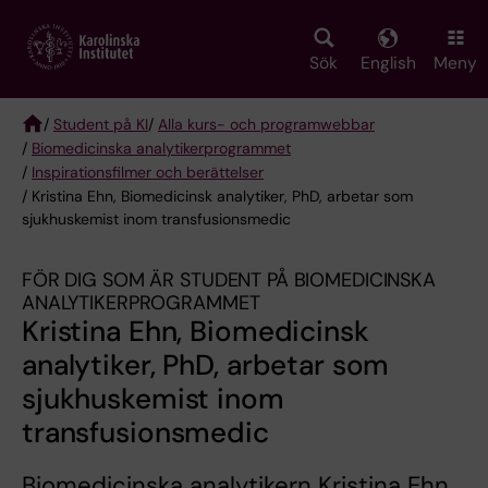
Skip
to
main
Sök
English
Meny
content
/
Student på KI
/
Alla kurs- och programwebbar
/
Biomedicinska analytikerprogrammet
Breadcrumb
/
Inspirationsfilmer och berättelser
/ Kristina Ehn, Biomedicinsk analytiker, PhD, arbetar som
sjukhuskemist inom transfusionsmedic
FÖR DIG SOM ÄR STUDENT PÅ BIOMEDICINSKA
ANALYTIKERPROGRAMMET
Kristina Ehn, Biomedicinsk
analytiker, PhD, arbetar som
sjukhuskemist inom
transfusionsmedic
Biomedicinska analytikern Kristina Ehn