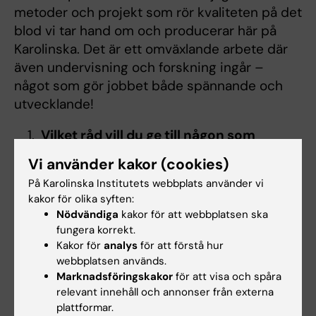
metoder och projekt som rör kvaliteten på det
blod vi tar hand om och producerar här på
Karolinska. Det är ett omväxlande arbete där
även undervisning och forskning ingår –
något som gör jobbet både spännande och
utvecklande!
Vilket råd vill du ge till någon som
funderar på att börja BMA-
Vi använder kakor (cookies)
programmet?
På Karolinska Institutets webbplats använder vi
kakor för olika syften:
BMA-programmet är en väldigt bred
Nödvändiga
kakor för att webbplatsen ska
utbildning som ger många karriär- och
fungera korrekt.
utvecklingsmöjligheter – du har gott om tid
Kakor för
analys
för att förstå hur
att hitta din väg. Är du intresserad av
webbplatsen används.
människokroppen och analytiskt lagd kommer
Marknadsföringskakor
för att visa och spåra
utbildningen att passa dig perfekt. Den
relevant innehåll och annonser från externa
plattformar.
innehåller många praktiska moment blandat