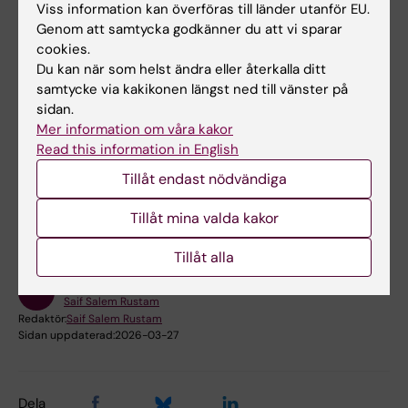
Viss information kan överföras till länder utanför EU.
med teori, vilket gör dig väl förberedd för
Genom att samtycka godkänner du att vi sparar
arbetslivet. Klassen är lagom stor och du får
cookies.
nära kontakt med lärarna, vilket skapar en
Du kan när som helst ändra eller återkalla ditt
familjär och stödjande miljö – en utbildning
samtycke via kakikonen längst ned till vänster på
sidan.
där du verkligen kan trivas!
Mer information om våra kakor
Read this information in English
Hade du nytta av informationen på denna sida?
Tillåt endast nödvändiga
Yes
Tillåt mina valda kakor
No
Tillåt alla
Innehållsgranskare:
Saif Salem Rustam
Redaktör:
Saif Salem Rustam
Sidan uppdaterad:
2026-03-27
Dela