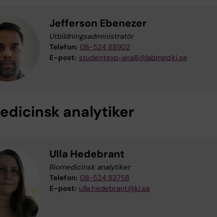
Jefferson Ebenezer
Utbildningsadministratör
Telefon:
08-524 88902
E-post:
studentexp-ana8@labmed.ki.se
edicinsk analytiker
Ulla Hedebrant
Biomedicinsk analytiker
Telefon:
08-524 83758
E-post:
ulla.hedebrant@ki.se