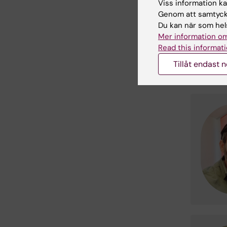
Viss information kan
Genom att samtycka
Du kan när som hels
Mer information om
Read this informati
Admi
Tillåt endast 