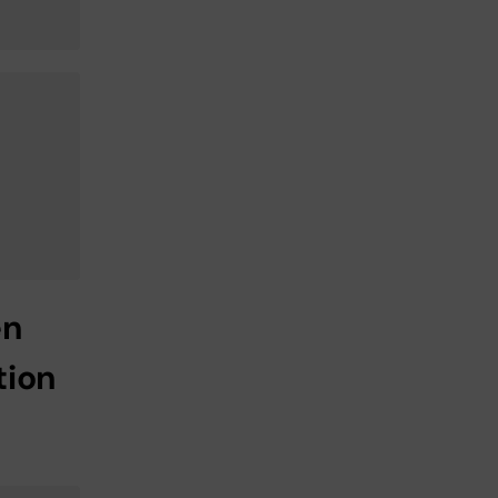
en
tion