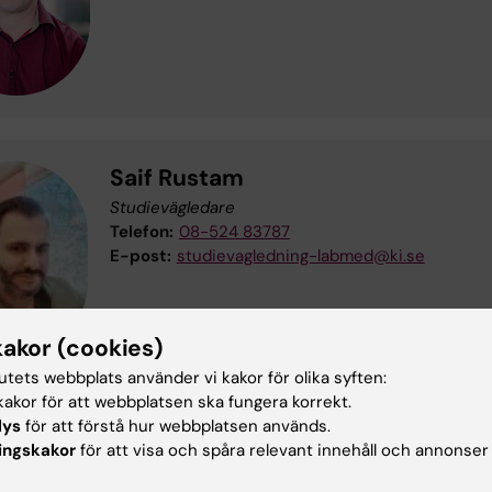
Saif Rustam
Studievägledare
Telefon:
08-524 83787
E-post:
studievagledning-labmed@ki.se
kakor (cookies)
tutets webbplats använder vi kakor för olika syften:
akor för att webbplatsen ska fungera korrekt.
lys
för att förstå hur webbplatsen används.
Jefferson Ebenezer
ingskakor
för att visa och spåra relevant innehåll och annonser
Utbildningshandläggare
Telefon:
08-524 889 02