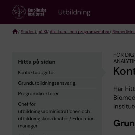
Skip
to
Utbildning
main
content
/
Student på KI
/
Alla kurs- och programwebbar
/
Biomedicin
Breadcrumb
FÖR DIG
ANALYT
Hitta på sidan
Kon
Kontaktuppgifter
Grundutbildningsansvarig
Här hit
Programdirektorer
Biomed
Chef för
Institu
utbildningsadministrationen och
utbildningskoordinator / Education
Grun
manager