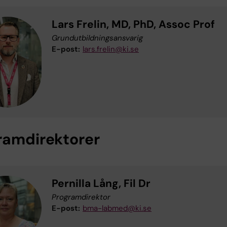
Lars Frelin, MD, PhD, Assoc Prof
Grundutbildningsansvarig
E-post:
lars.frelin@ki.se
ramdirektorer
Pernilla Lång, Fil Dr
Programdirektor
E-post:
bma-labmed@ki.se