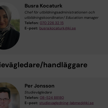
Busra Kocaturk
Chef för utbildningsadministrationen och
utbildningskoordinator/ Education manager
Telefon:
070 226 32 15
E-post:
busra.kocaturk@ki.se
ievägledare/handläggare
Per Jonsson
Studievägledare
Telefon:
08-524 88180
E-post:
studievagledning-labmed@ki.se