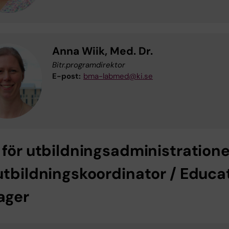
Anna Wiik, Med. Dr.
Bitr.programdirektor
E-post:
bma-labmed@ki.se
 för utbildningsadministration
utbildningskoordinator / Educa
ager