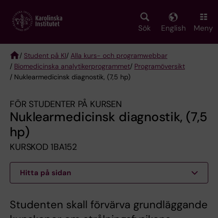
Skip
to
main
Sök
English
Meny
content
/
Student på KI
/
Alla kurs- och programwebbar
/
Biomedicinska analytikerprogrammet
/
Programöversikt
Breadcrumb
/ Nuklearmedicinsk diagnostik, (7,5 hp)
FÖR STUDENTER PÅ KURSEN
Nuklearmedicinsk diagnostik, (7,5
hp)
KURSKOD 1BA152
Hitta på sidan
Studenten skall förvärva grundläggande