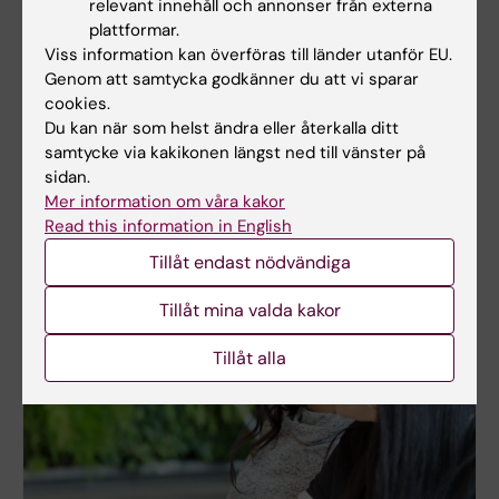
relevant innehåll och annonser från externa
plattformar.
Viss information kan överföras till länder utanför EU.
Genom att samtycka godkänner du att vi sparar
cookies.
Lärplattformen Canvas
Du kan när som helst ändra eller återkalla ditt
samtycke via kakikonen längst ned till vänster på
Logga in i Canvas
sidan.
Lär dig använda Canvas i Canvas studentguide
Mer information om våra kakor
Read this information in English
Tillåt endast nödvändiga
Tillåt mina valda kakor
Tillåt alla