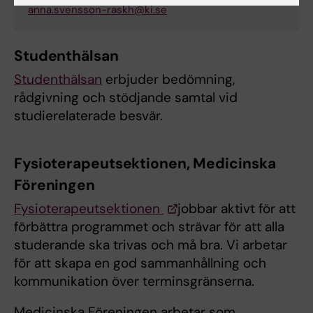
anna.svensson-raskh@ki.se
Studenthälsan
Studenthälsan
erbjuder bedömning,
rådgivning och stödjande samtal vid
studierelaterade besvär.
Fysioterapeutsektionen, Medicinska
Föreningen
Fysioterapeutsektionen
jobbar aktivt för att
förbättra programmet och strävar för att alla
studerande ska trivas och må bra. Vi arbetar
för att skapa en god sammanhållning och
kommunikation över terminsgränserna.
Medicinska Föreningen arbetar som