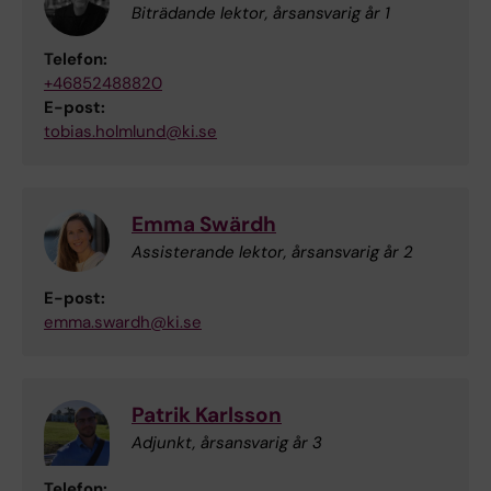
Biträdande lektor, årsansvarig år 1
Telefon:
+46852488820
E-post:
tobias.holmlund@ki.se
Emma Swärdh
Assisterande lektor, årsansvarig år 2
E-post:
emma.swardh@ki.se
Patrik Karlsson
Adjunkt, årsansvarig år 3
Telefon: