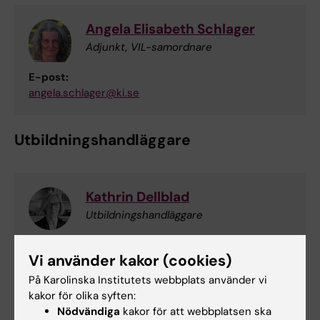
Angela Elisabeth Schlager
Adjunkt, VIL-samordnare
E-post:
angela.schlager@ki.se
Utbildningshandläggare
Kathrin Dellblad
Utbildningshandläggare
Telefon:
Vi använder kakor (cookies)
+46852488842
E-post:
På Karolinska Institutets webbplats använder vi
kathrin.dellblad@ki.se
kakor för olika syften:
Nödvändiga
kakor för att webbplatsen ska