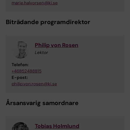
marie.halvorsen@ki.se
Biträdande programdirektor
Philip von Rosen
Lektor
Telefon:
+46852488815
E-post:
philip.von.rosen@ki.se
Årsansvarig samordnare
Tobias Holmlund