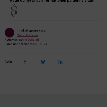
Hade du nytta av informationen på denna sida?
Yes
No
Innehållsgranskare:
Marie Halvorsen
Redaktör:
Kathrin Dellblad
Sidan uppdaterad:
2026-02-24
Dela