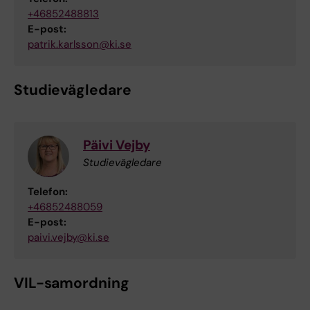
+46852488813
E-post:
patrik.karlsson@ki.se
Studievägledare
Päivi Vejby
Studievägledare
Telefon:
+46852488059
E-post:
paivi.vejby@ki.se
VIL-samordning