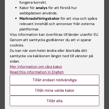
fungera korrekt.
Samordnare internationalisering
Kakor för
analys
för att förstå hur
webbplatsen används.
Marknadsföringskakor
för att visa och spåra
relevant innehåll och annonser från externa
Marie Halvorsen
plattformar.
Assisterande lektor, samordnare för
Viss information kan överföras till länder utanför EU.
utresande programstudenter
Genom att samtycka godkänner du att vi sparar
Telefon:
cookies.
+46852488875
Du kan när som helst ändra eller återkalla ditt
E-post:
samtycke via kakikonen längst ned till vänster på
marie.halvorsen@ki.se
sidan.
Mer information om våra kakor
Read this information in English
Anna Svensson-Raskh
Tillåt endast nödvändiga
Adjunkt, samordnare för inresande
Tillåt mina valda kakor
internationella studenter
Telefon:
Tillåt alla
+46852488821
E-post: