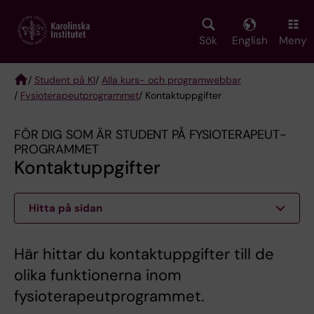
Skip
to
main
Sök
English
Meny
content
/
Student på KI
/
Alla kurs- och programwebbar
/
Fysioterapeut­programmet
/ Kontaktuppgifter
Breadcrumb
FÖR DIG SOM ÄR STUDENT PÅ FYSIOTERAPEUT­
PROGRAMMET
Kontaktuppgifter
Hitta på sidan
Här hittar du kontaktuppgifter till de
olika funktionerna inom
fysioterapeutprogrammet.