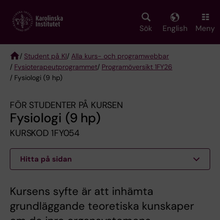
Skip
to
main
Sök
English
Meny
content
/
Student på KI
/
Alla kurs- och programwebbar
/
Fysioterapeut­programmet
/
Programöversikt 1FY26
Breadcrumb
/ Fysiologi (9 hp)
FÖR STUDENTER PÅ KURSEN
Fysiologi (9 hp)
KURSKOD 1FY054
Hitta på sidan
Kursens syfte är att inhämta
grundläggande teoretiska kunskaper