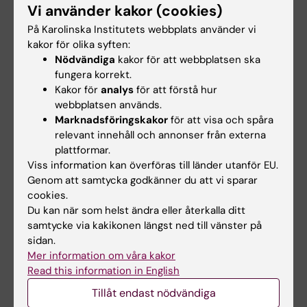
Studieanpassningar
Vi använder kakor (cookies)
På Karolinska Institutets webbplats använder vi
kakor för olika syften:
Nödvändiga
kakor för att webbplatsen ska
fungera korrekt.
Kakor för
analys
för att förstå hur
webbplatsen används.
Marknadsföringskakor
för att visa och spåra
relevant innehåll och annonser från externa
plattformar.
Viss information kan överföras till länder utanför EU.
Genom att samtycka godkänner du att vi sparar
cookies.
Du kan när som helst ändra eller återkalla ditt
samtycke via kakikonen längst ned till vänster på
Tillgodoräknande
sidan.
Här hittar du information om hur du ansöker
Mer information om våra kakor
om tillgodoräknande på del av kursen.
Read this information in English
Observera att detta skall göras innan
Tillåt endast nödvändiga
kursstarten!