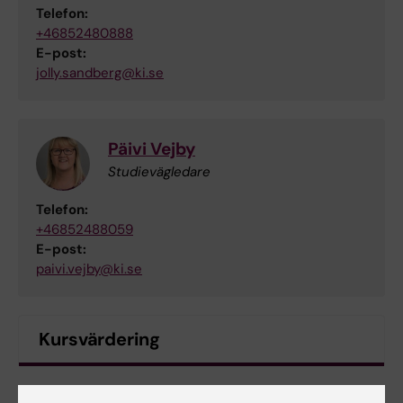
Telefon:
+46852480888
E-post:
jolly.sandberg@ki.se
Päivi Vejby
Studievägledare
Telefon:
+46852488059
E-post:
paivi.vejby@ki.se
Kursvärdering