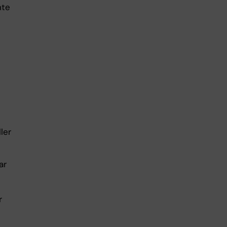
nte
ler
ar
r