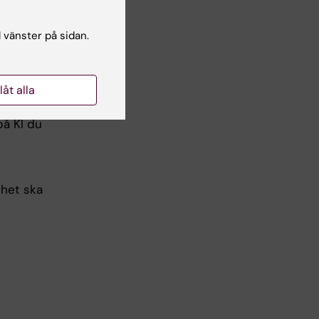
l vänster på sidan.
an laddas
llåt alla
på KI du
nhet ska