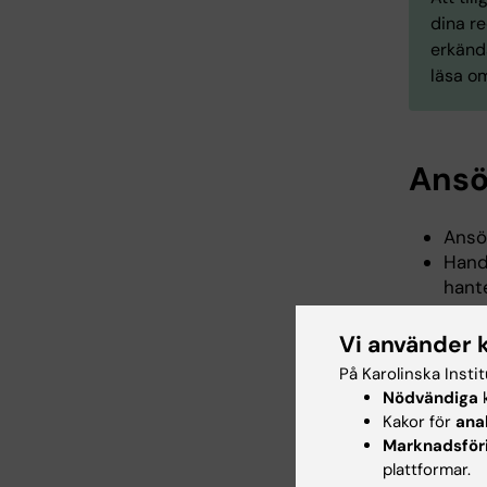
dina r
erkända
läsa o
Ansö
Ansö
Hand
hant
För v
kont
Vi använder 
Har 
På Karolinska Insti
kurs
Nödvändiga
k
Du k
Kakor för
ana
Om k
Marknadsför
doku
plattformar.