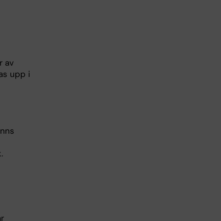
r av
as upp i
inns
.
r