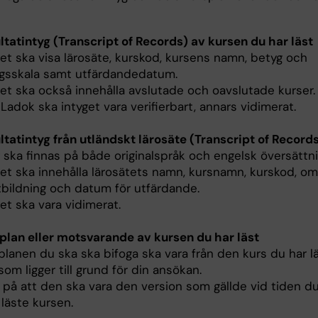
ltatintyg (Transcript of Records) av kursen du har läst
get ska visa lärosäte, kurskod, kursens namn, betyg och
gsskala samt utfärdandedatum.
get ska också innehålla avslutade och oavslutade kurser.
 Ladok ska intyget vara verifierbart, annars vidimerat.
ltatintyg från utländskt lärosäte (Transcript of Record
g ska finnas på både originalspråk och engelsk översättni
get ska innehålla lärosätets namn, kursnamn, kurskod, om
tbildning och datum för utfärdande.
get ska vara vidimerat.
plan eller motsvarande av kursen du har läst
planen du ska ska bifoga ska vara från den kurs du har l
som ligger till grund för din ansökan.
 på att den ska vara den version som gällde vid tiden d
 läste kursen.