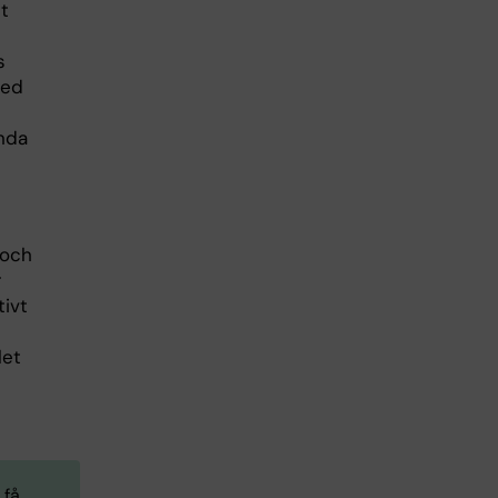
t
s
med
nda
 och
r
tivt
let
 få