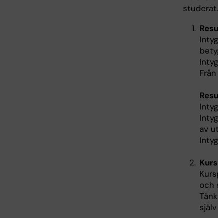
studerat.
Resu
Inty
bety
Inty
Från
Resu
Inty
Inty
av u
Inty
Kurs
Kurs
och 
Tänk
själv