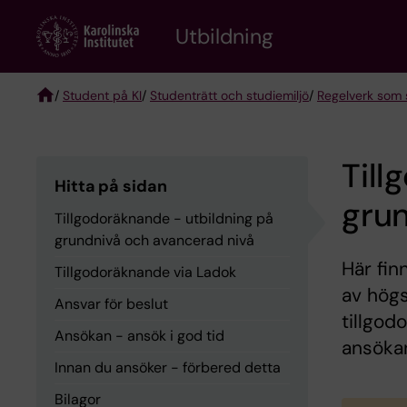
Skip
to
Utbildning
main
content
/
Student på KI
/
Studenträtt och studiemiljö
/
Regelverk som s
Breadcrumb
Till
Hitta på sidan
grun
Tillgodoräknande - utbildning på
grundnivå och avancerad nivå
Här fin
Tillgodoräknande via Ladok
av högs
Ansvar för beslut
tillgod
Ansökan - ansök i god tid
ansökan
Innan du ansöker - förbered detta
Bilagor