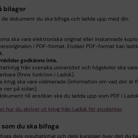
å bilagor
är de dokument du ska bifoga och ladda upp med din
orna ska vara elektroniska original eller inskannade kopio
ersoriginalen i PDF-format. Endast PDF-format kan ladd
k.
mbilder godkänns inte.
tatintyg från svenska universitet och högskolor ska vara
ierbara (finns funktion i Ladok).
a intyg ska vara vidimerade (information om vad det är f
e ner på sidan).
 dokument till ansökan ska du ladda upp som PDF i Ladok
on hur du skriver ut intyg från Ladok för studenter.
r som du ska bifoga
foga dels resultatintyg och dels kursplan över det du ha