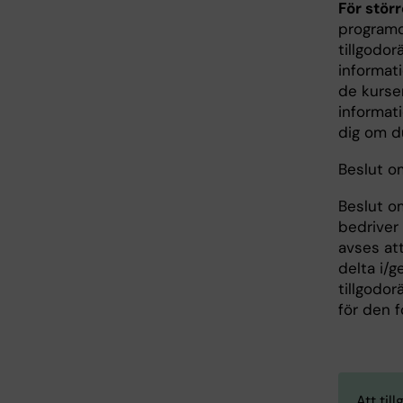
För stör
programd
tillgodo
informat
de kurse
informat
dig om du
Beslut o
Beslut o
bedriver 
avses att
delta i/
tillgodor
för den f
Att til