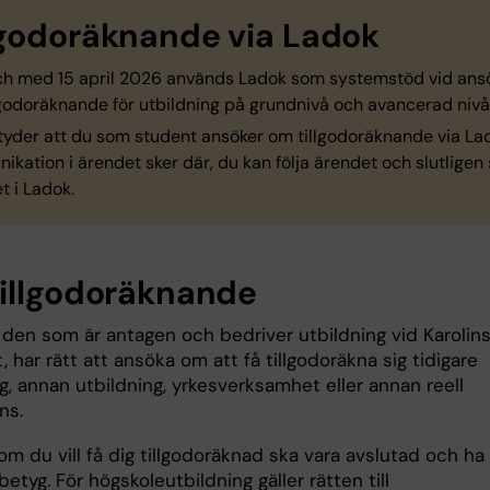
lgodoräknande via Ladok
ch med 15 april 2026 används Ladok som systemstöd vid ans
lgodoräknande för utbildning på grundnivå och avancerad nivå
tyder att du som student ansöker om tillgodoräknande via Lad
kation i ärendet sker där, du kan följa ärendet och slutligen
t i Ladok.
illgodoräknande
 den som är antagen och bedriver utbildning vid Karolin
t, har rätt att ansöka om att få tillgodoräkna sig tidigare
g, annan utbildning, yrkesverksamhet eller annan reell
ns.
m du vill få dig tillgodoräknad ska vara avslutad och ha
etyg. För högskoleutbildning gäller rätten till