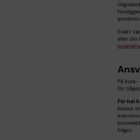
tillgodo
föreligge
ansökning
Exakt va
eller di
program
Ansv
På kurs-
för tillg
För hel k
beslut o
examensm
kurswebb
frågor.