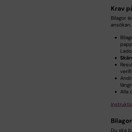
Krav p
Bilagor 
ansökan.
Bilag
papp
Lado
Skär
Resul
verif
Andr
längr
Alla
Instrukti
Bilago
Du ska bi