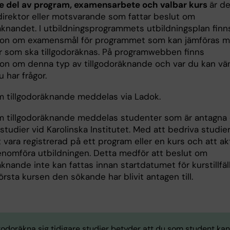
re del av program, examensarbete och valbar kurs
är de
irektor eller motsvarande som fattar beslut om
räknandet. I utbildningsprogrammets utbildningsplan finn
ion om examensmål för programmet som kan jämföras 
r som ska tillgodoräknas. På programwebben finns
ion om denna typ av tillgodoräknande och var du kan vä
 har frågor.
m tillgodoräknande meddelas via Ladok.
m tillgodoräknande meddelas studenter som är antagna
studier vid Karolinska Institutet. Med att bedriva studie
 vara registrerad på ett program eller en kurs och att ak
genomföra utbildningen. Detta medför att beslut om
äknande inte kan fattas innan startdatumet för kurstillfäl
örsta kursen den sökande har blivit antagen till.
lgodoräkna sig tidigare studier betyder att du som student kan