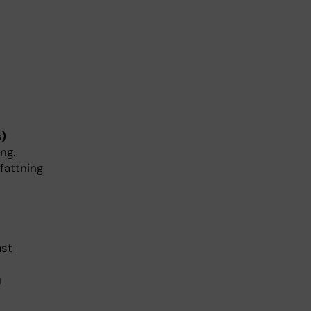
s)
ng.
fattning
äst
u