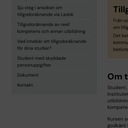
Til
Sju steg i ansökan om
tillgodoräknande via Ladok
Från o
Tillgodoräknande av reell
om til
kompetens och annan utbildning
Det be
Vad innebär ett tillgodoräknande
kommuni
för dina studier?
beslute
Student med skyddade
personuppgifter
Om t
Dokument
Kontakt
Student,
Institute
utbildnin
kompete
Kursen so
godkänt b