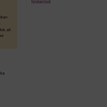
forskarnivå
ökan
.
ok, all
 se
ska