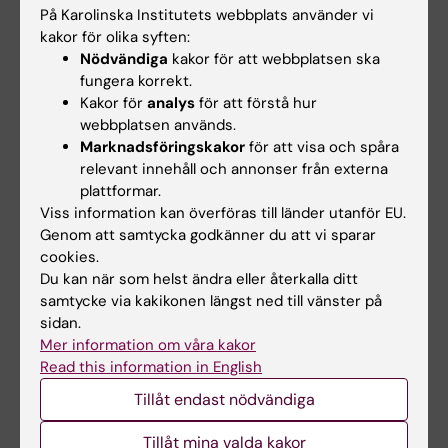
På Karolinska Institutets webbplats använder vi
Telefon:
kakor för olika syften:
+46852482364
Nödvändiga
kakor för att webbplatsen ska
E-post:
fungera korrekt.
emelie.ahlin@ki.se
Kakor för
analys
för att förstå hur
webbplatsen används.
Marknadsföringskakor
för att visa och spåra
relevant innehåll och annonser från externa
plattformar.
Viss information kan överföras till länder utanför EU.
Genom att samtycka godkänner du att vi sparar
cookies.
Du kan när som helst ändra eller återkalla ditt
samtycke via kakikonen längst ned till vänster på
Lärplattformen
Student på KI
sidan.
Canvas
Här hittar du
Mer information om våra kakor
information om
Logga in i Canvas
Read this information in English
sådant som rör dina
Lär dig använda
Tillåt endast nödvändiga
studier och
Canvas i Canvas
studentlivet på KI -
studentguide
Tillåt mina valda kakor
från studiestart till