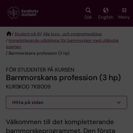
Skip
to
main
Sök
English
Meny
content
/
Student på KI
/
Alla kurs- och programwebbar
/
Kompletterande utbildning för barnmorskor med utländsk
Breadcrumb
examen
/ Barnmorskans profession (3 hp)
FÖR STUDENTER PÅ KURSEN
Barnmorskans profession (3 hp)
KURSKOD 7KB009
Hitta på sidan
Välkommen till det kompletterande
barnmorskeprogrammet. Den första