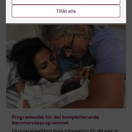
examen.
Tillåt alla
Programwebb för det kompletterande
barnmorskeprogrammet
På programwebben finns information för dig som är