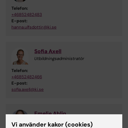
Telefon:
+46852482483
E-post:
hanna.ulfsdottir@ki.se
Sofia Axell
Utbildningsadministratör
Telefon:
+46852482466
E-post:
sofia.axell@ki.se
Emelie Ahlin
Studievägledare
Vi använder kakor (cookies)