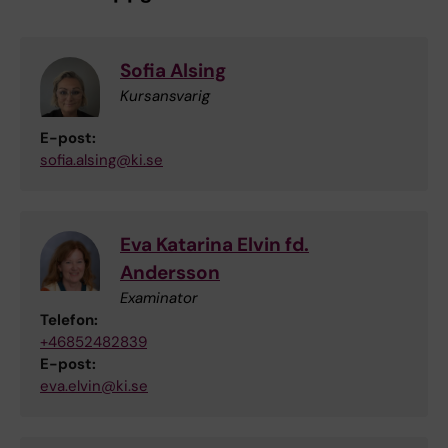
Sofia Alsing
Kursansvarig
E-post:
sofia.alsing@ki.se
Eva Katarina Elvin fd.
Andersson
Examinator
Telefon:
+46852482839
E-post:
eva.elvin@ki.se