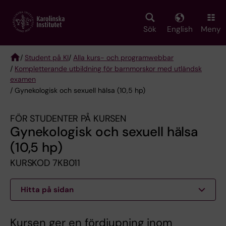
Skip
to
main
Sök
English
Meny
content
/
Student på KI
/
Alla kurs- och programwebbar
/
Kompletterande utbildning för barnmorskor med utländsk
Breadcrumb
examen
/ Gynekologisk och sexuell hälsa (10,5 hp)
FÖR STUDENTER PÅ KURSEN
Gynekologisk och sexuell hälsa
(10,5 hp)
KURSKOD 7KB011
Hitta på sidan
Kursen ger en fördjupning inom