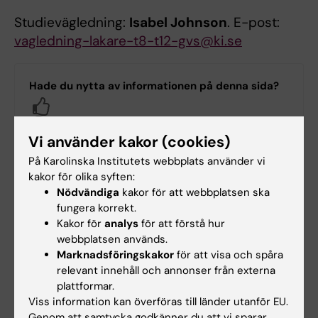
Studievägledning:
Isabel Johnson
. E-post:
vagledning-lakare-t8-t12-gvs@ki.se
Hade du nytta av informationen på denna sida?
Yes
No
Vi använder kakor (cookies)
På Karolinska Institutets webbplats använder vi
Innehållsgranskare:
kakor för olika syften:
Marie Dahlin
Nödvändiga
kakor för att webbplatsen ska
Redaktör:
Yvonne Edlund
fungera korrekt.
Sidan uppdaterad:
2026-06-17
Kakor för
analys
för att förstå hur
webbplatsen används.
Marknadsföringskakor
för att visa och spåra
Dela
relevant innehåll och annonser från externa
plattformar.
Viss information kan överföras till länder utanför EU.
Genom att samtycka godkänner du att vi sparar