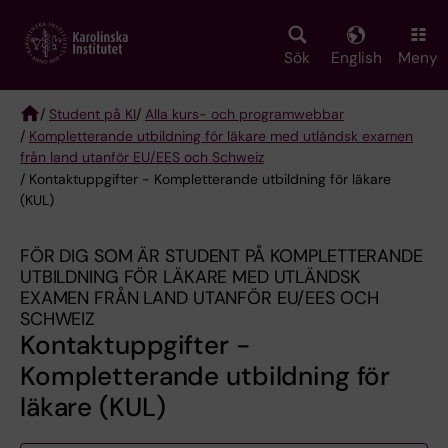
Skip
to
main
Sök
English
Meny
content
/
Student på KI
/
Alla kurs- och programwebbar
/
Kompletterande utbildning för läkare med utländsk examen
Breadcrumb
från land utanför EU/EES och Schweiz
/ Kontaktuppgifter - Kompletterande utbildning för läkare
(KUL)
FÖR DIG SOM ÄR STUDENT PÅ KOMPLETTERANDE
UTBILDNING FÖR LÄKARE MED UTLÄNDSK
EXAMEN FRÅN LAND UTANFÖR EU/EES OCH
SCHWEIZ
Kontaktuppgifter -
Kompletterande utbildning för
läkare (KUL)