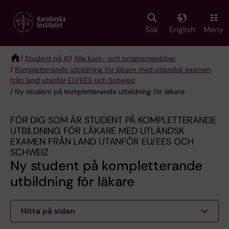
Skip
to
main
Sök
English
Meny
content
/
Student på KI
/
Alla kurs- och programwebbar
/
Kompletterande utbildning för läkare med utländsk examen
Breadcrumb
från land utanför EU/EES och Schweiz
/ Ny student på kompletterande utbildning för läkare
FÖR DIG SOM ÄR STUDENT PÅ KOMPLETTERANDE
UTBILDNING FÖR LÄKARE MED UTLÄNDSK
EXAMEN FRÅN LAND UTANFÖR EU/EES OCH
SCHWEIZ
Ny student på kompletterande
utbildning för läkare
Hitta på sidan