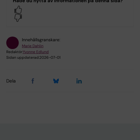
Hade du nytta av informationen på denna sida?
Yes
No
Innehållsgranskare:
Marie Dahlin
Redaktör:
Yvonne Edlund
Sidan uppdaterad:
2026-07-01
Dela