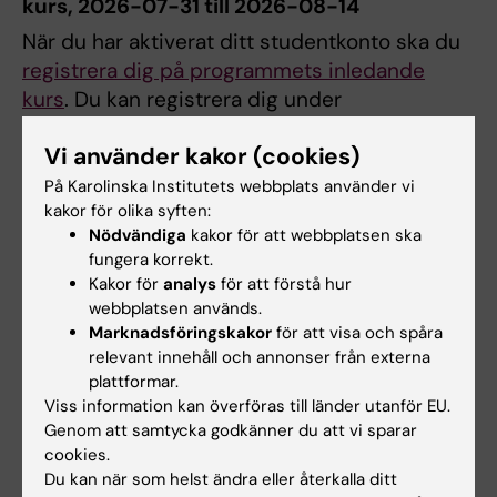
kurs,
2026-07-31 till 2026-08-14
När du har aktiverat ditt studentkonto ska du
registrera dig på programmets inledande
kurs
. Du kan registrera dig under
perioden
2026-07-31 till 2026-08-14 (kl
Vi använder kakor (cookies)
23:59)
, genom att logga in på
Välkommen till
Ladok för studenter
.
På Karolinska Institutets webbplats använder vi
kakor för olika syften:
Här kan du alltid logga in och kontrollera din
Nödvändiga
kakor för att webbplatsen ska
registrering på programmet. Det är först när
fungera korrekt.
du är registrerad som du officiellt räknas som
Kakor för
analys
för att förstå hur
student och får delta i undervisningen.
webbplatsen används.
Marknadsföringskakor
för att visa och spåra
Den inledande kurs du ska registrera dig på
relevant innehåll och annonser från externa
är:
7KL000 - Grundläggande kurs -
plattformar.
kompletterande utbildning för läkare med
Viss information kan överföras till länder utanför EU.
Genom att samtycka godkänner du att vi sparar
utländsk examen
cookies.
Du kan när som helst ändra eller återkalla ditt
4. Hälsointyg