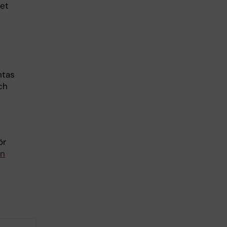
let
ntas
ch
ör
en