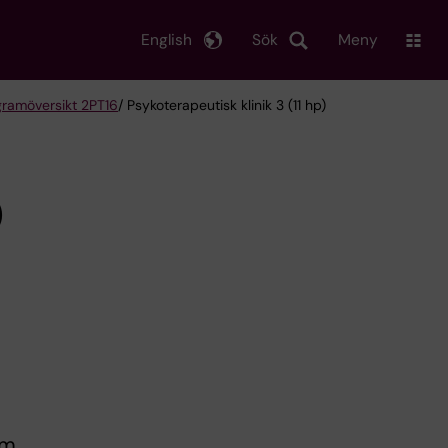
English
Sök
Meny
gramöversikt 2PT16
/ Psykoterapeutisk klinik 3 (11 hp)
)
om