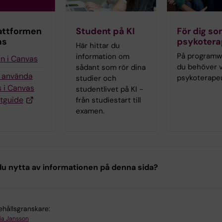
attformen
Student på KI
För dig so
as
psykoter
Här hittar du
På programwe
information om
in i Canvas
du behöver 
sådant som rör dina
g använda
psykoterape
studier och
 i Canvas
studentlivet på KI -
tguide
från studiestart till
examen.
u nytta av informationen på denna sida?
ehållsgranskare:
ia Jansson