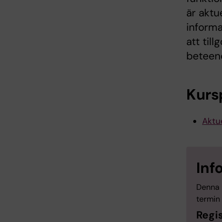
är aktu
inform
att til
beteend
Kurs
Aktue
Inf
Denna 
termin 
Regis