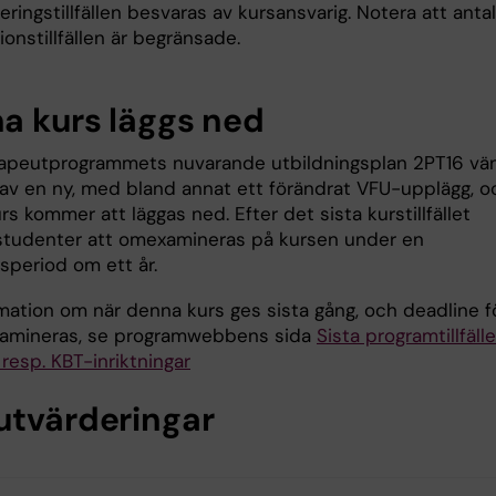
ringstillfällen besvaras av kursansvarig. Notera att anta
onstillfällen är begränsade.
a kurs läggs ned
apeutprogrammets nuvarande utbildningsplan 2PT16 vä
 av en ny, med bland annat ett förändrat VFU-upplägg, o
s kommer att läggas ned. Efter det sista kurstillfället
studenter att omexamineras på kursen under en
speriod om ett år.
rmation om när denna kurs ges sista gång, och deadline f
amineras, se programwebbens sida
Sista programtillfäll
resp. KBT-inriktningar
utvärderingar