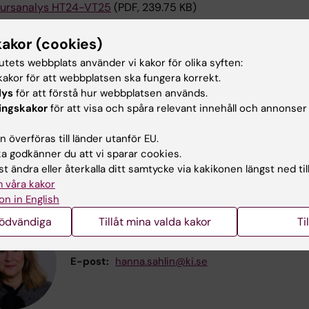
ursanalys HT24-VT25
(PDF, 239.75 KB)
kakor (cookies)
ursanalys HT24-VT25
(PDF, 217.12 KB)
tutets webbplats använder vi kakor för olika syften:
akor för att webbplatsen ska fungera korrekt.
ursanalys HT23-VT24
(PDF, 166.06 KB)
lys
för att förstå hur webbplatsen används.
ingskakor
för att visa och spåra relevant innehåll och annonser
ursanalys HT22-VT23
(PDF, 228.92 KB)
 överföras till länder utanför EU.
 godkänner du att vi sparar cookies.
aktuppgifter
t ändra eller återkalla ditt samtycke via kakikonen längst ned til
 våra kakor
on in English
nödvändiga
Tillåt mina valda kakor
Ti
Hanna Sahlin
Examinator
E-post:
hanna.sahlin@ki.se