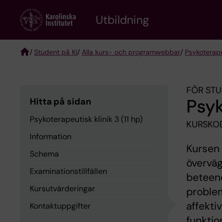
Skip
to
Utbildning
main
content
/
Student på KI
/
Alla kurs- och programwebbar
/
Psykoterap
Breadcrumb
FÖR STU
Psyk
Hitta på sidan
Psykoterapeutisk klinik 3 (11 hp)
KURSKOD
Information
Kursen 
Schema
överväg
Examinationstillfällen
beteen
Kursutvärderingar
proble
affekti
Kontaktuppgifter
funktio