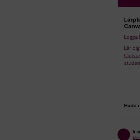
Lärpl
Canv
Logga 
Lär di
Canvas
studen
Hade d
Inn
Mar