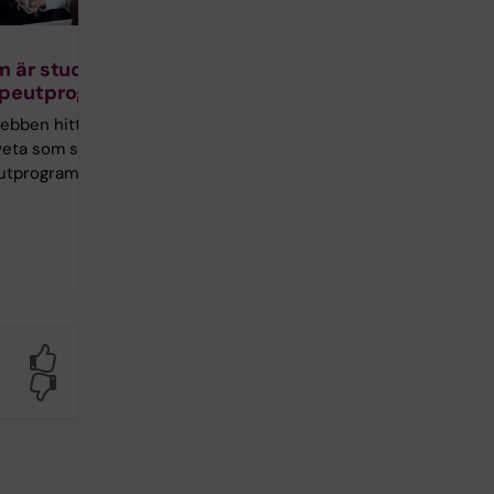
m är student på
apeutprogrammet
bben hittar du allt
veta som student på
utprogrammet.
Yes
No