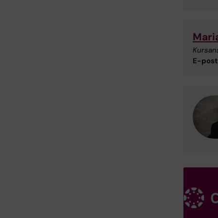
Mari
Kursan
E-post