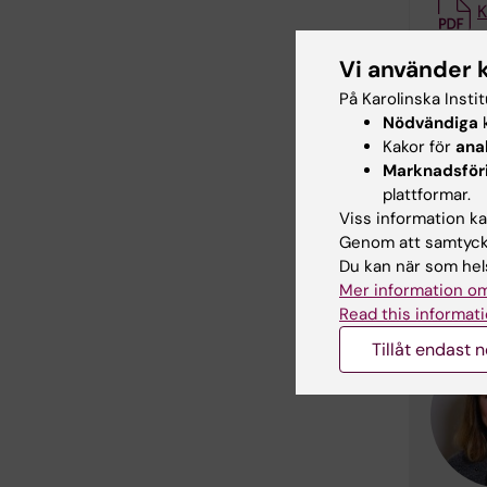
K
Vi använder 
K
På Karolinska Insti
Nödvändiga
k
K
Kakor för
ana
Marknadsför
K
plattformar.
Viss information kan
Genom att samtycka
Kont
Du kan när som hels
Mer information om
Read this informati
Tillåt endast 