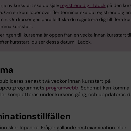
arje ny kursstart ska du själv
registrera dig i Ladok
på den kur
a. Om en kurs löper över fler terminer ska du registrera dig e
min. Om kurser ges parallellt ska du registrera dig till flera ku
mma kursstart.
eringen till kurserna är öppen från en vecka innan kursstart til
fter kursstart, du ser dessa datum i Ladok.
ema
ubliceras senast två veckor innan kursstart på
rapeutprogrammets
programwebb
. Schemat kan komma 
ller kompletteras under kursens gång, och uppdateras d
nationstillfällen
on sker löpande. Frågor gällande restexamination eller