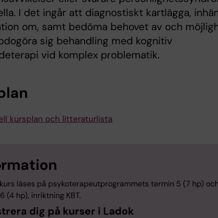
ella. I det ingår att diagnostiskt kartlägga, inh
ation om, samt bedöma behovet av och möjlig
lgodogöra sig behandling med kognitiv
eterapi vid komplex problematik.
plan
ll kursplan och litteraturlista
ormation
kurs läses på psykoterapeutprogrammets termin 5 (7 hp) oc
6 (4 hp), inriktning KBT.
trera dig på kurser i Ladok