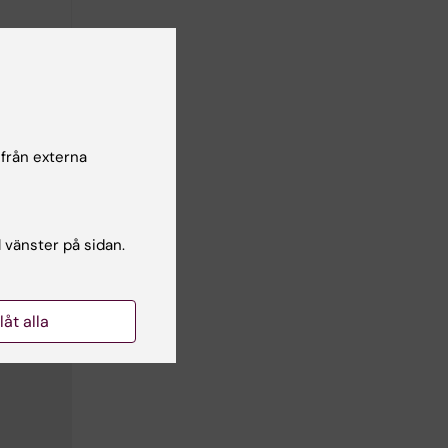
 från externa
l vänster på sidan.
llåt alla