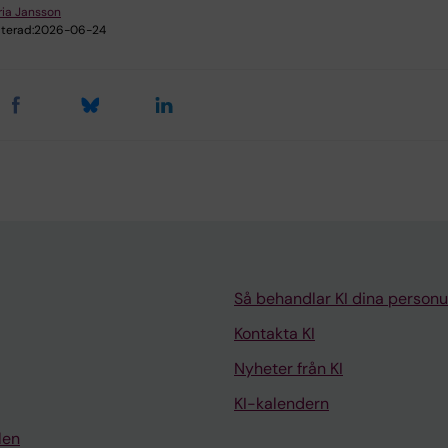
ia Jansson
terad:
2026-06-24
Så behandlar KI dina personu
Kontakta KI
Nyheter från KI
KI-kalendern
len