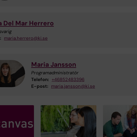
a Del Mar Herrero
svarig
:
maria.herrero@ki.se
Maria Jansson
Programadministratör
Telefon:
+46852483396
E-post:
maria.jansson@ki.se