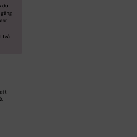
s du
n gång
rser
l två
att
å.