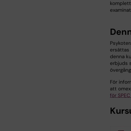
komplette
examinati
Denn
Psykoter
ersättas
denna kur
erbjuds 
övergång
För info
att omex
för SPEC 
Kurs