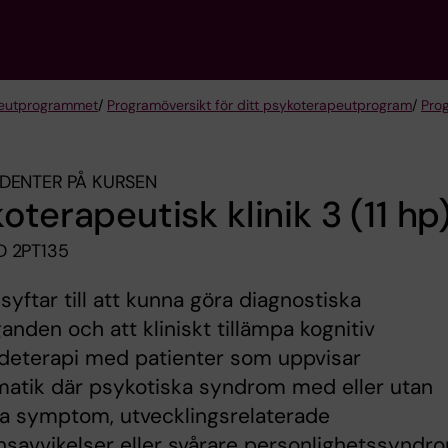
eut­programmet
/
Programöversikt för ditt psykoterapeutprogram
/
Pro
DENTER PÅ KURSEN
oterapeutisk klinik 3 (11 hp
 2PT135
syftar till att kunna göra diagnostiska
anden och att kliniskt tillämpa kognitiv
deterapi med patienter som uppvisar
matik där psykotiska syndrom med eller utan
va symptom, utvecklingsrelaterade
nsavvikelser eller svårare personlighetssyndr