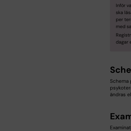
Inför v
ska läs
per ter
med sa
Registr
dagar e
Sch
Schema p
psykote
ändras e
Exami
Examinati