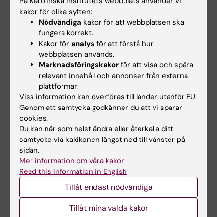
På Karolinska Institutets webbplats använder vi
kakor för olika syften:
Nödvändiga
kakor för att webbplatsen ska
Anna Hellström
fungera korrekt.
Kursadministratör
Kakor för
analys
för att förstå hur
webbplatsen används.
Telefon:
Marknadsföringskakor
för att visa och spåra
+46852483770
relevant innehåll och annonser från externa
E-post:
plattformar.
anna.hellstrom@ki.se
Viss information kan överföras till länder utanför EU.
Genom att samtycka godkänner du att vi sparar
cookies.
Du kan när som helst ändra eller återkalla ditt
Helen Ågren
samtycke via kakikonen längst ned till vänster på
Studievägledare
sidan.
Telefon:
Mer information om våra kakor
+46852483920
Read this information in English
E-post:
helen.agren@ki.se
Tillåt endast nödvändiga
Tillåt mina valda kakor