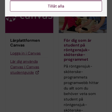
Tillåt alla
Lärplattformen
För dig som är
Canvas
student på
röntgensjuk­
Logga in i Canvas
sköterske­
programmet
Lär dig använda
På röntgensjuk­
Canvas i Canvas
sköterske­
studentguide
programmets
programwebb hittar
du allt som du
behöver veta som
student på
röntgensjuk­
sköterske­