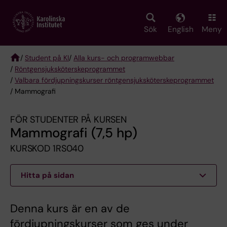
Skip
to
main
Sök
English
Meny
content
/
Student på KI
/
Alla kurs- och programwebbar
/
Röntgen­sjuk­sköterske­programmet
Breadcrumb
/
Valbara fördjupningskurser röntgensjuksköterskeprogrammet
/ Mammografi
FÖR STUDENTER PÅ KURSEN
Mammografi (7,5 hp)
KURSKOD 1RS040
Hitta på sidan
Denna kurs är en av de
fördjupningskurser som ges under