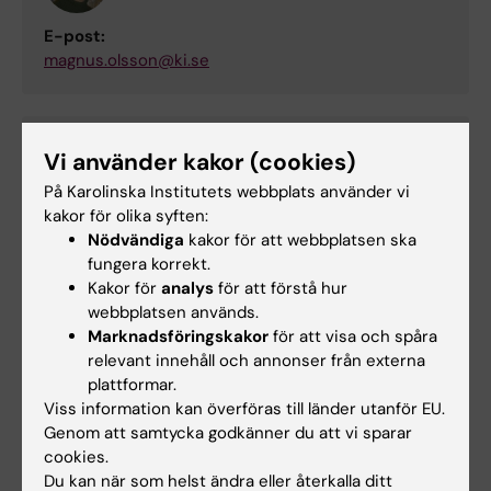
E-post:
magnus.olsson@ki.se
Eva Charlotte Palmqvist
Vi använder kakor (cookies)
Medverkande lärare
På Karolinska Institutets webbplats använder vi
kakor för olika syften:
Telefon:
Nödvändiga
kakor för att webbplatsen ska
+46852483585
fungera korrekt.
E-post:
Kakor för
analys
för att förstå hur
charlotte.palmqvist@ki.se
webbplatsen används.
Marknadsföringskakor
för att visa och spåra
relevant innehåll och annonser från externa
plattformar.
Anna Hellström
Viss information kan överföras till länder utanför EU.
Kursadministratör
Genom att samtycka godkänner du att vi sparar
cookies.
Telefon:
Du kan när som helst ändra eller återkalla ditt
+46852483770