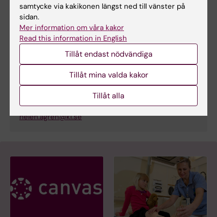
samtycke via kakikonen längst ned till vänster på
E-post:
sidan.
anna.hellstrom@ki.se
Mer information om våra kakor
Read this information in English
Tillåt endast nödvändiga
Helen Ågren
Studievägledare
Tillåt mina valda kakor
Telefon:
Tillåt alla
+46852483920
E-post:
helen.agren@ki.se