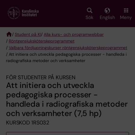
Skip
to
main
Sök
English
Meny
content
/
Student på KI
/
Alla kurs- och programwebbar
/
Röntgen­sjuk­sköterske­programmet
Breadcrumb
/
Valbara fördjupningskurser röntgensjuksköterskeprogrammet
/ Att initiera och utveckla pedagogiska processer - handleda i
radiografiska metoder och verksamheter
FÖR STUDENTER PÅ KURSEN
Att initiera och utveckla
pedagogiska processer -
handleda i radiografiska metoder
och verksamheter (7,5 hp)
KURSKOD 1RS032