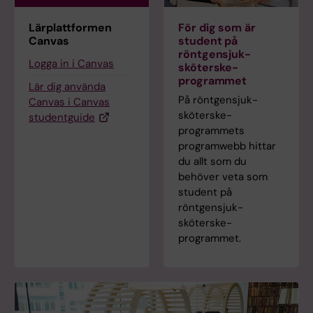
Lärplattformen
För dig som är
Canvas
student på
röntgensjuk­
Logga in i Canvas
sköterske­
programmet
Lär dig använda
På röntgensjuk­
Canvas i Canvas
sköterske­
studentguide
programmets
programwebb hittar
du allt som du
behöver veta som
student på
röntgensjuk­
sköterske­
programmet.