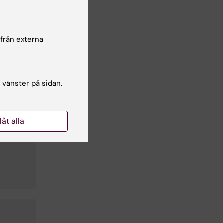
 från externa
l vänster på sidan.
llåt alla