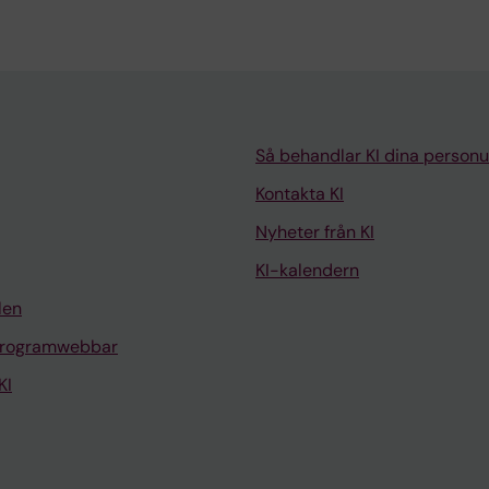
Så behandlar KI dina personu
Kontakta KI
Nyheter från KI
KI-kalendern
len
programwebbar
KI