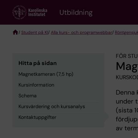
Skip
to
Utbildning
main
content
/
Student på KI
/
Alla kurs- och programwebbar
/
Röntgen­sju
Breadcrumb
FÖR STU
Mag
Hitta på sidan
Magnetkameran (7,5 hp)
KURSKOD
Kursinformation
Denna k
Schema
under t
Kursvärdering och kursanalys
(sista 
Kontaktuppgifter
fördjup
av term