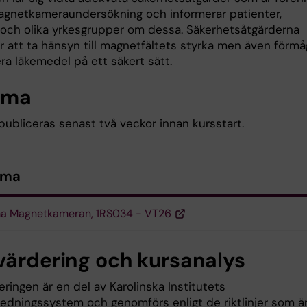
agnetkameraundersökning och informerar patienter,
 och olika yrkesgrupper om dessa. Säkerhetsåtgärderna
ar att ta hänsyn till magnetfältets styrka men även förm
ra läkemedel på ett säkert sätt.
ema
ubliceras senast två veckor innan kursstart.
ema
a Magnetkameran, 1RS034 - VT26
värdering och kursanalys
ringen är en del av Karolinska Institutets
sledningssystem och genomförs enligt de riktlinjer som ä