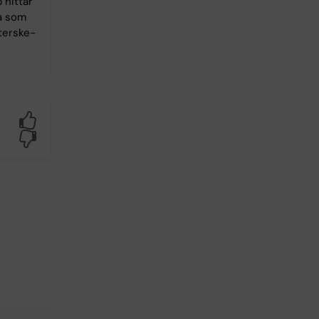
hittar
a som
terske­
Yes
No