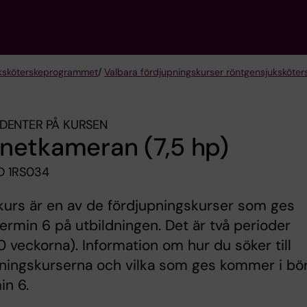
k­sköterske­programmet
/
Valbara fördjupningskurser röntgensjuksköt
DENTER PÅ KURSEN
netkameran (7,5 hp)
 1RS034
urs är en av de fördjupningskurser som ges
ermin 6 på utbildningen. Det är två perioder
10 veckorna). Information om hur du söker till
ningskurserna och vilka som ges kommer i bö
in 6.