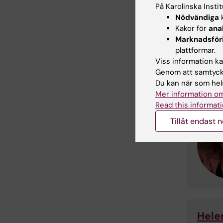
På Karolinska Insti
Nödvändiga
k
Kakor för
ana
Marknadsför
plattformar.
Viss information kan
Genom att samtycka
Du kan när som hels
Mer information om
Read this informati
Tillåt endast 
Hele