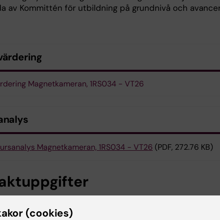
lda av Kommittén för utbildning på grundnivå och avance
värdering
rdering Magnetkameran, 1RS034 - VT26
analys
ursanalys Magnetkameran, 1RS034 - VT26
(PDF, 272.76 KB)
aktuppgifter
kakor (cookies)