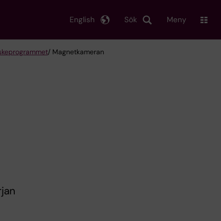
English
Sök
Meny
erskeprogrammet
/ Magnetkameran
rjan