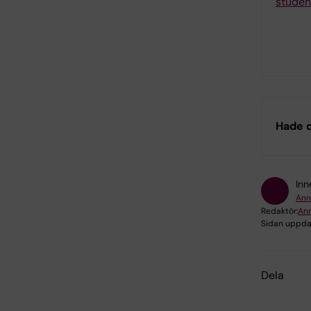
studen
Hade d
Inn
Ann
Redaktör:
Ann
Sidan uppda
Dela