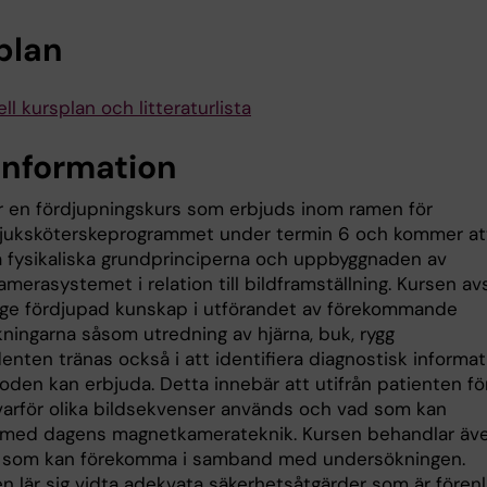
plan
ll kursplan och litteraturlista
information
r en fördjupningskurs som erbjuds inom ramen för
juksköterskeprogrammet under termin 6 och kommer at
 fysikaliska grundprinciperna och uppbyggnaden av
erasystemet i relation till bildframställning. Kursen av
 ge fördjupad kunskap i utförandet av förekommande
ningarna såsom utredning av hjärna, buk, rygg
nten tränas också i att identifiera diagnostisk informat
den kan erbjuda. Detta innebär att utifrån patienten fö
varför olika bildsekvenser används och vad som kan
 med dagens magnetkamerateknik. Kursen behandlar äv
r som kan förekomma i samband med undersökningen.
n lär sig vidta adekvata säkerhetsåtgärder som är förenl