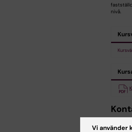
faststäl
nivå.
Kurs
Kursvä
Kurs
K
Kont
Vi använder 