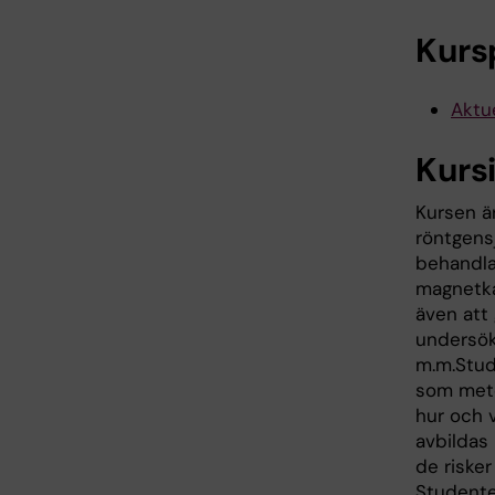
Kurs
Aktue
Kurs
Kursen ä
röntgens
behandla
magnetkam
även att
undersök
m.m.Stude
som meto
hur och 
avbildas
de riske
Studente