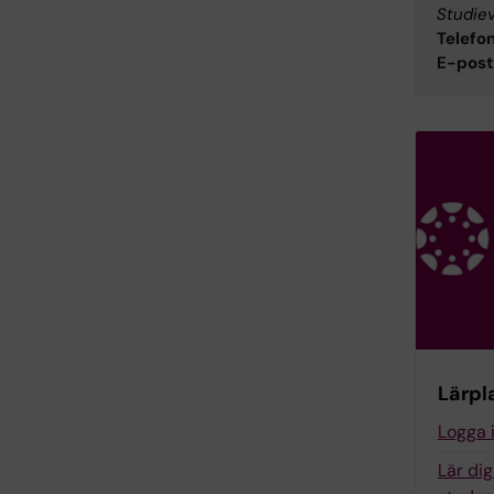
Studie
Telefon
E-post
Lärpl
Logga 
Lär di