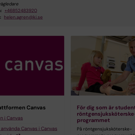
vägledare
:
+46852483920
:
helen.agren@ki.se
attformen Canvas
För dig som är studen
röntgensjuk­sköterske
in i Canvas
programmet
g använda Canvas i Canvas
På röntgensjuk­sköterske­