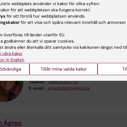
Annica Sandberg
tutets webbplats använder vi kakor för olika syften:
akor för att webbplatsen ska fungera korrekt.
Kursansvarig och kursexaminator
lys
för att förstå hur webbplatsen används.
Telefon:
+46852483788
ingskakor
för att visa och spåra relevant innehåll och annonser
E-post:
annica.sandberg@ki.se
 överföras till länder utanför EU.
 godkänner du att vi sparar cookies.
t ändra eller återkalla ditt samtycke via kakikonen längst ned til
 våra kakor
on in English
Anna Hellström
nödvändiga
Tillåt mina valda kakor
Ti
Kursadministratör
Telefon:
+46852483770
E-post:
anna.hellstrom@ki.se
n Ågren