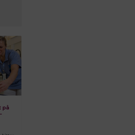
t på
­