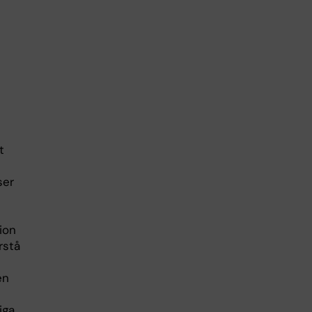
t
ser
ion
rstå
en
iga