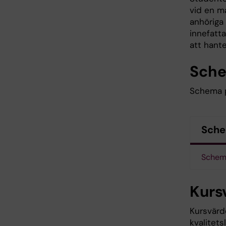
vid en m
anhöriga
innefatt
att hante
Sch
Schema p
Sch
Schem
Kurs
Kursvärde
kvalitet