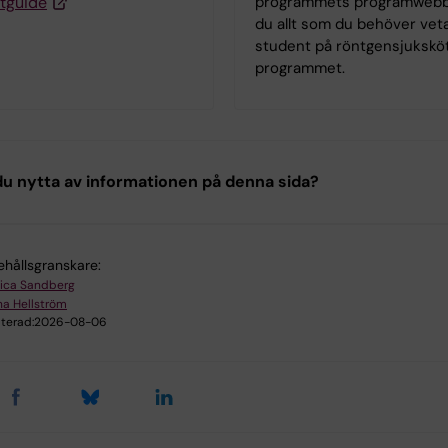
tguide
programmets programwebb 
du allt som du behöver vet
student på röntgensjuk­skö
programmet.
u nytta av informationen på denna sida?
ehållsgranskare:
ica Sandberg
a Hellström
terad:
2026-08-06