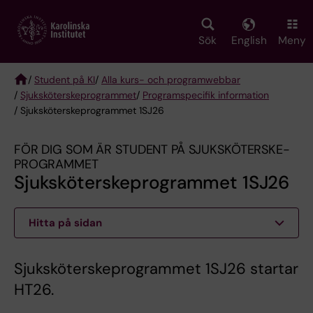
Skip
to
main
Sök
English
Meny
content
/
Student på KI
/
Alla kurs- och programwebbar
/
Sjuksköterske­programmet
/
Programspecifik information
Breadcrumb
/ Sjuksköterskeprogrammet 1SJ26
FÖR DIG SOM ÄR STUDENT PÅ SJUKSKÖTERSKE­
PROGRAMMET
Sjuksköterskeprogrammet 1SJ26
Hitta på sidan
Sjuksköterskeprogrammet 1SJ26 startar
HT26.