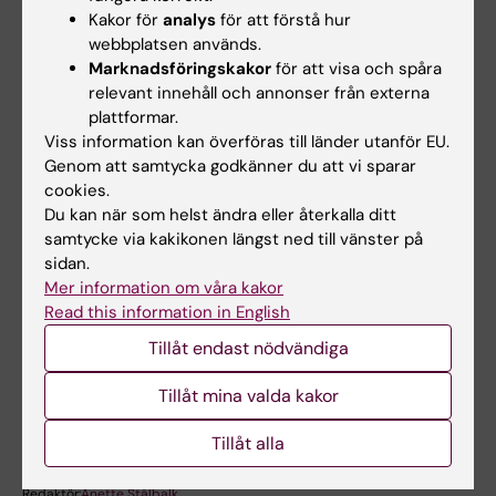
Kakor för
analys
för att förstå hur
webbplatsen används.
Terminsöversikt
Marknadsföringskakor
för att visa och spåra
relevant innehåll och annonser från externa
Terminsöversikt Hösttermin 2026,
plattformar.
Viss information kan överföras till länder utanför EU.
Utbildningsplan 1SJ26
(PDF, 71.01 KB)
Genom att samtycka godkänner du att vi sparar
cookies.
Terminsöversikt Vårtermin 2027
Du kan när som helst ändra eller återkalla ditt
Utbildningsplan 1SJ26
(PDF, 99.57 KB)
samtycke via kakikonen längst ned till vänster på
sidan.
Mer information om våra kakor
Read this information in English
Hade du nytta av informationen på denna sida?
Yes
Tillåt endast nödvändiga
No
Tillåt mina valda kakor
Tillåt alla
Innehållsgranskare:
Kristina Gottberg
Redaktör:
Anette Stålbalk