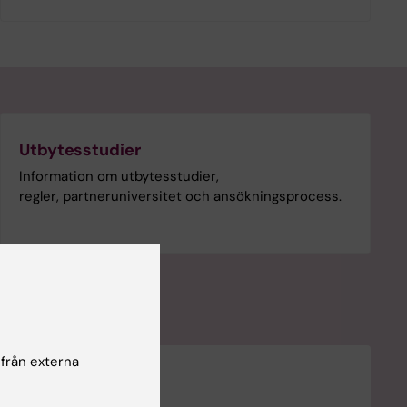
Utbytesstudier
Information om utbytesstudier,
regler, partneruniversitet och ansökningsprocess.
 från externa
et