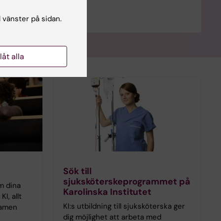
ksköterskeprogrammet.
l vänster på sidan.
llåt alla
Sök till
sjuksköterskeprogrammet på
m dina
Karolinska Institutet
I, allt
KI:s utbildning till sjuksköterska ger
examen
dig möjlighet att arbeta med