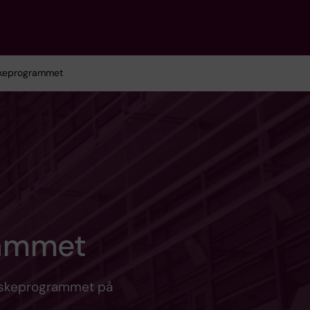
ske­programmet
rammet
rskeprogrammet på