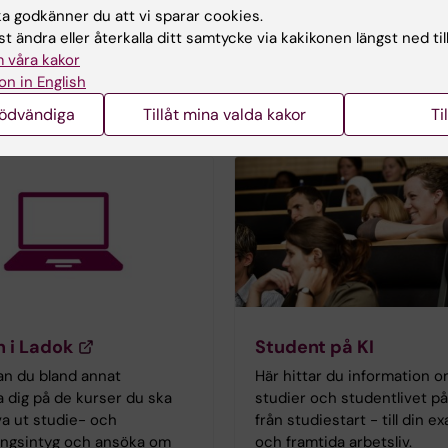
amansvariga,
Aktuell information på Sju
 godkänner du att vi sparar cookies.
mmet.
t ändra eller återkalla ditt samtycke via kakikonen längst ned til
 våra kakor
on in English
nödvändiga
Tillåt mina valda kakor
Ti
n i Ladok
Student på KI
an du bland annat
Här hittar du information o
a dig på de kurser du ska
studier och studentlivet på K
iva ut studie- och
från studiestart - till din 
ringsintyg och ansöka om
och framtida arbetsliv.