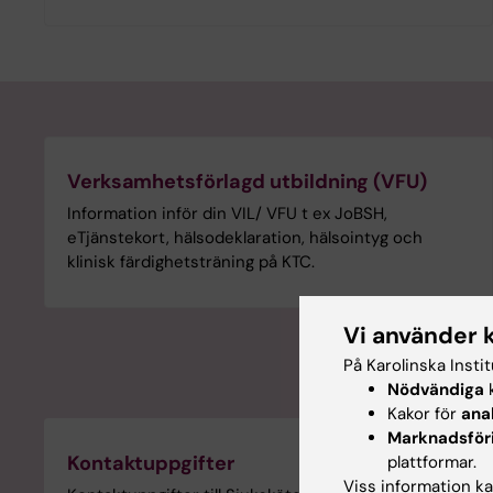
Verksamhetsförlagd utbildning (VFU)
Information inför din VIL/ VFU t ex JoBSH,
eTjänstekort, hälsodeklaration, hälsointyg och
klinisk färdighetsträning på KTC.
Vi använder 
På Karolinska Insti
Nödvändiga
k
Kakor för
ana
Marknadsför
Kontaktuppgifter
plattformar.
Viss information kan